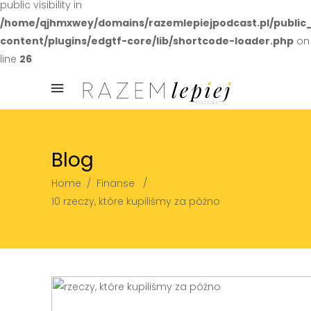
public visibility in
/home/qjhmxwey/domains/razemlepiejpodcast.pl/public
content/plugins/edgtf-core/lib/shortcode-loader.php
on
line
26
Blog
Home
/
Finanse
/
10 rzeczy, które kupiliśmy za późno