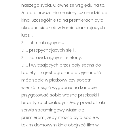
naszego życia. Główne ze względu na to,
że po pierwsze nie musimy już chodzić do
kina. Szczególnie to na premierach było
okropne siedzieć w tłumie ciamkających
ludzi…
S: … chrumkających…
J: … przepychających się i …
S: … sprawdzających telefony…
J: … i wyłażających przez cały seans do
toalety. I to jest ogromna przyjemność
móc sobie w piątkowy czy sobotni
wieczór usiąść wygodnie na kanapie,
przygotować sobie własne przekąski i
teraz tylko chciałabym żeby powstał taki
serwis streamingowy właśnie z
premierami, żeby można było sobie w
takim domowym kinie obejrzeć film w