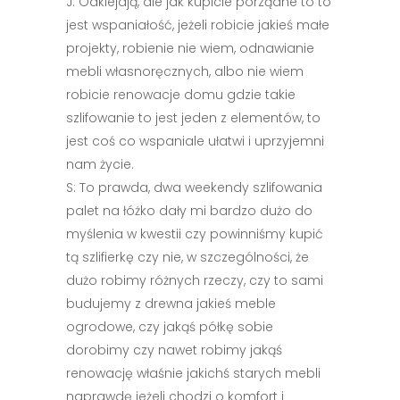
J: Odklejają, ale jak kupicie porządne to to
jest wspaniałość, jeżeli robicie jakieś małe
projekty, robienie nie wiem, odnawianie
mebli własnoręcznych, albo nie wiem
robicie renowacje domu gdzie takie
szlifowanie to jest jeden z elementów, to
jest coś co wspaniale ułatwi i uprzyjemni
nam życie.
S: To prawda, dwa weekendy szlifowania
palet na łóżko dały mi bardzo dużo do
myślenia w kwestii czy powinniśmy kupić
tą szlifierkę czy nie, w szczególności, że
dużo robimy różnych rzeczy, czy to sami
budujemy z drewna jakieś meble
ogrodowe, czy jakąś półkę sobie
dorobimy czy nawet robimy jakąś
renowację właśnie jakichś starych mebli
naprawdę jeżeli chodzi o komfort i