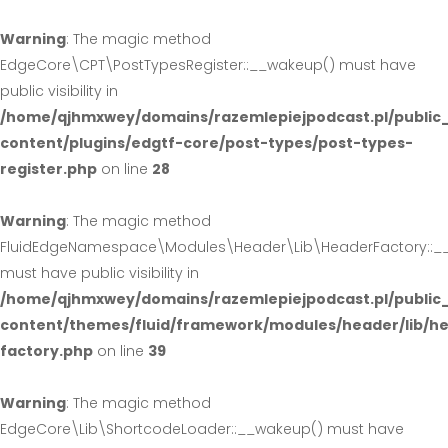
Warning
: The magic method
EdgeCore\CPT\PostTypesRegister::__wakeup() must have
public visibility in
/home/qjhmxwey/domains/razemlepiejpodcast.pl/public
content/plugins/edgtf-core/post-types/post-types-
register.php
on line
28
Warning
: The magic method
FluidEdgeNamespace\Modules\Header\Lib\HeaderFactory::_
must have public visibility in
/home/qjhmxwey/domains/razemlepiejpodcast.pl/public
content/themes/fluid/framework/modules/header/lib/h
factory.php
on line
39
Warning
: The magic method
EdgeCore\Lib\ShortcodeLoader::__wakeup() must have