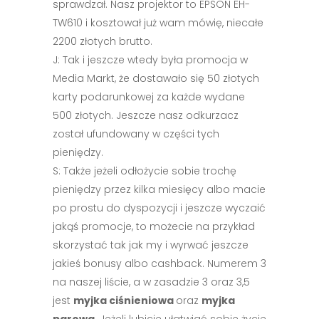
sprawdzał. Nasz projektor to EPSON EH-
TW610 i kosztował już wam mówię, niecałe
2200 złotych brutto.
J: Tak i jeszcze wtedy była promocja w
Media Markt, że dostawało się 50 złotych
karty podarunkowej za każde wydane
500 złotych. Jeszcze nasz odkurzacz
został ufundowany w części tych
pieniędzy.
S: Także jeżeli odłożycie sobie trochę
pieniędzy przez kilka miesięcy albo macie
po prostu do dyspozycji i jeszcze wyczaić
jakąś promocje, to możecie na przykład
skorzystać tak jak my i wyrwać jeszcze
jakieś bonusy albo cashback. Numerem 3
na naszej liście, a w zasadzie 3 oraz 3,5
jest
myjka ciśnieniowa
oraz
myjka