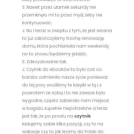
S: Nawet przez ułamek sekundy nie
przemknęło mi to przez myśl, żeby nie
kontynuować.
J: No i teraz w związku z tym, że jest wiosna
to już zakończyliśmy trochę renowację
domu, która pochłaniała nam weekendy
no to znowu będziemy jeździć.
S: Zdecydowanie tak.
J: Czytnik do ebooków to było coś co
bardzo odmieniło nasze życie ponieważ
do tej pory woziliśmy te książki w tą i z
powrotem ze sobą i to nie zawsze było
wygodne, często zabierało nam miejsce
w bagażu zupełnie niepotrzebne a teraz
jest tak, że po prostu na
czytnik
ładujemy sobie kilka pozycji, czy to na
wakacje czy to jak lecimy do Polski do