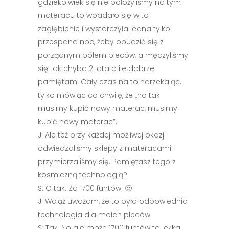
gdziekolwiek się nie położyliśmy na tym
materacu to wpadało się w to
zagłębienie i wystarczyła jedna tylko
przespana noc, żeby obudzić się z
porządnym bólem pleców, a męczyliśmy
się tak chyba 2 lata o ile dobrze
pamiętam. Cały czas na to narzekając,
tylko mówiąc co chwilę, że „no tak
musimy kupić nowy materac, musimy
kupić nowy materac”.
J: Ale też przy każdej możliwej okazji
odwiedzaliśmy sklepy z materacami i
przymierzaliśmy się. Pamiętasz tego z
kosmiczną technologią?
S: O tak. Za 1700 funtów. 🙁
J: Wciąż uważam, że to była odpowiednia
technologia dla moich pleców.
S: Tak. No ale może 1700 funtów to lekka