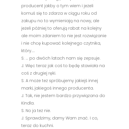
producent jakby o tym wiem i jeżeli
komuś się to zdarza w ciągu roku od
zakupu no to wymieniają na nowy, ale
jeżeli później to oferują rabat na kolejny
ale moim zdaniem to nie jest rozwiązanie
i nie chcę kupować kolejnego czytnika,
który….
S: … po dwóch latach nam się zepsuje.
J: Więc teraz jak coś to będę stawiała na
coś z drugiej ręki.
S: A może też spróbujemy jakiejś innej
marki, jakiegoś innego producenta.
J: Tak, nie jestem bardzo przywiązana do
Kindla.
S: No ja też nie.
J: Sprawdzimy, damy Wam znać. I co,
teraz do kuchni.