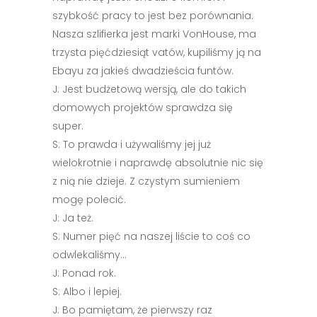
szybkość pracy to jest bez porównania.
Nasza szlifierka jest marki VonHouse, ma
trzysta pięćdziesiąt vatów, kupiliśmy ją na
Ebayu za jakieś dwadzieścia funtów.
J: Jest budżetową wersją, ale do takich
domowych projektów sprawdza się
super.
S: To prawda i używaliśmy jej już
wielokrotnie i naprawdę absolutnie nic się
z nią nie dzieje. Z czystym sumieniem
mogę polecić.
J: Ja też.
S: Numer pięć na naszej liście to coś co
odwlekaliśmy…
J: Ponad rok.
S: Albo i lepiej.
J: Bo pamiętam, że pierwszy raz