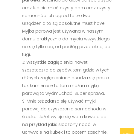
parowa
. Jeżeli lubicie ułatwiać sobie życie
oraz lubicie mieć czysty dom oraz czysty
samochód lub ogród to te dwa
urządzenia to są absolutne must have.
Myjka parowa jest używana w naszym
domu praktycznie do mycia wszystkiego
co się tylko da, od podłóg przez okna, po
fugi.
J: Wszystkie zagłębienia, nawet
szczoteczka do zębów, tam gdzie w tych
różnych zagłębieniach osadza się pasta
tak kamienieje to tam można myjką
parową to wydmuchać. Super sprawa.
S: Mnie też zdarza się używać myjki
parowej do czyszczenia samochodu w
środku. Jeżeli wyleje się wam kawa albo
na przykład jakiś słodzony napój w
uchwycie na kubek i to potem zaschnie,