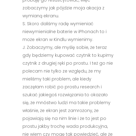
próbuję go resuscytować, więc
zobaczymy jak pójdzie moja akacja z
wymianą ekranu.
S: Skoro daliśmy radę wymieniać
niewymienialne baterie w iPhonach to i
może ekran w Kindlu wymienimy.
J: Zobaczymy, ale myślę sobie, że teraz
gdy będziemy kupować czytnik to kupimy
czytnik z drugiej ręki po prostu. I też go nie
polecam nie tylko ze względu, że my
mieliśmy taki problem, ale kiedy
zaczęłam robić po prostu research i
szukać jakiegoś rozwiązania to okazało
się, że mnóstwo ludzi ma takie problemy
właśnie, że ekran jest zamrożony, że
pojawiają się na nim linie i że to jest po
prostu jakby trochę wada produkcyjna,
nie wiem czy mogę tak powiedzieć, ale że