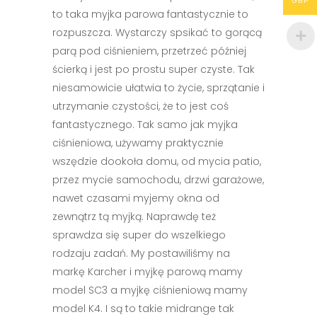
GBP
to taka myjka parowa fantastycznie to
rozpuszcza. Wystarczy spsikać to gorącą
parą pod ciśnieniem, przetrzeć później
ścierką i jest po prostu super czyste. Tak
niesamowicie ułatwia to życie, sprzątanie i
utrzymanie czystości, że to jest coś
fantastycznego. Tak samo jak myjka
ciśnieniowa, używamy praktycznie
wszędzie dookoła domu, od mycia patio,
przez mycie samochodu, drzwi garażowe,
nawet czasami myjemy okna od
zewnątrz tą myjką. Naprawdę też
sprawdza się super do wszelkiego
rodzaju zadań. My postawiliśmy na
markę Karcher i myjkę parową mamy
model SC3 a myjkę ciśnieniową mamy
model K4. I są to takie midrange tak