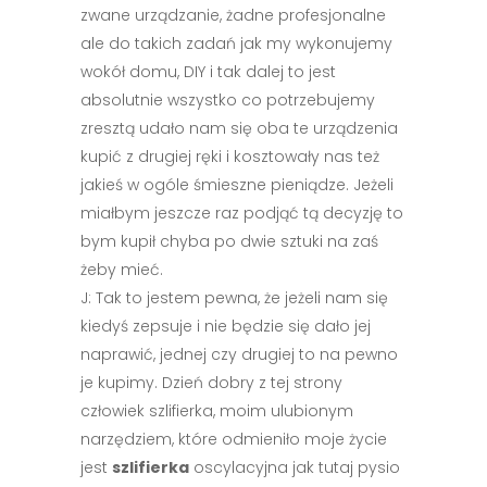
zwane urządzanie, żadne profesjonalne
ale do takich zadań jak my wykonujemy
wokół domu, DIY i tak dalej to jest
absolutnie wszystko co potrzebujemy
zresztą udało nam się oba te urządzenia
kupić z drugiej ręki i kosztowały nas też
jakieś w ogóle śmieszne pieniądze. Jeżeli
miałbym jeszcze raz podjąć tą decyzję to
bym kupił chyba po dwie sztuki na zaś
żeby mieć.
J: Tak to jestem pewna, że jeżeli nam się
kiedyś zepsuje i nie będzie się dało jej
naprawić, jednej czy drugiej to na pewno
je kupimy. Dzień dobry z tej strony
człowiek szlifierka, moim ulubionym
narzędziem, które odmieniło moje życie
jest
szlifierka
oscylacyjna jak tutaj pysio