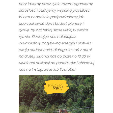
pory idziemy przez życie razem, ogarniamy
dorosłość i budujemy wspólną przyszłość.
W tym podcaście podpowiadamy jak
uporządkować dom, budżet, planetę i
głowę, by żyć lekko, szczęśliwie, w swoim
rytmie. Słuchając nas naładujesz
akumulatory pozytywną energią i ułatwisz
swoją codzienność, dlatego zostań z nami
na dłużej! Słuchaj nas co piątek
o 13.00
w
ulubionej aplikacji do podcastów i obserwuj
nas na Instagramie lub Youtube!