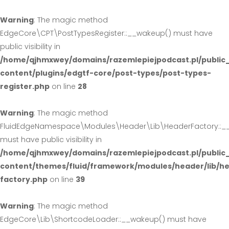
Warning
: The magic method
EdgeCore\CPT\PostTypesRegister::__wakeup() must have
public visibility in
/home/qjhmxwey/domains/razemlepiejpodcast.pl/public
content/plugins/edgtf-core/post-types/post-types-
register.php
on line
28
Warning
: The magic method
FluidEdgeNamespace\Modules\Header\Lib\HeaderFactory::_
must have public visibility in
/home/qjhmxwey/domains/razemlepiejpodcast.pl/public
content/themes/fluid/framework/modules/header/lib/h
factory.php
on line
39
Warning
: The magic method
EdgeCore\Lib\ShortcodeLoader::__wakeup() must have