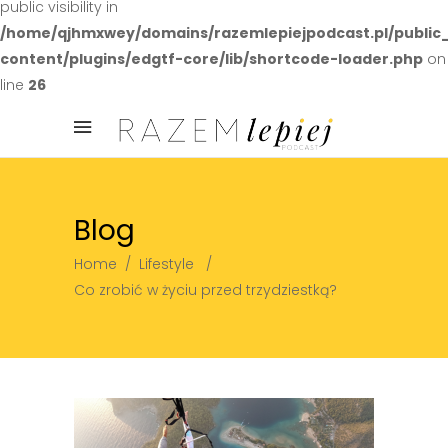
public visibility in
/home/qjhmxwey/domains/razemlepiejpodcast.pl/public
content/plugins/edgtf-core/lib/shortcode-loader.php
on
line
26
Blog
Home
/
Lifestyle
/
Co zrobić w życiu przed trzydziestką?