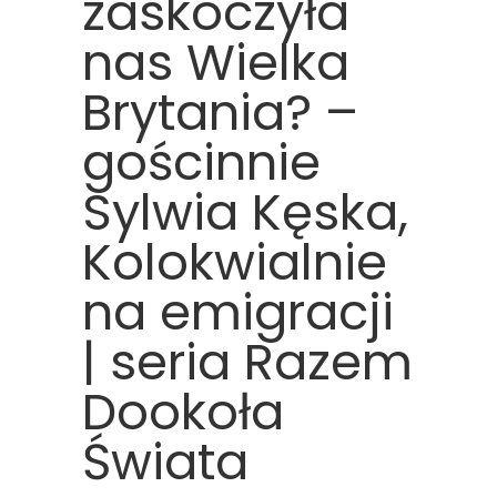
zaskoczyła
nas Wielka
Brytania? –
gościnnie
Sylwia Kęska,
Kolokwialnie
na emigracji
| seria Razem
Dookoła
Świata