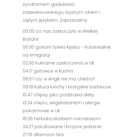
syndromem gadulstwa
zaawansowanego, bystrym okiem i
ciętym językiem. Zapraszamy
00:00 co nas zaskoczyło w Wielkiej
Brytanii
00:30 gościni Sylwia Kęska – Kolokwialnie
na emigracji
02:50 kulinarne zaskoczenia w UK
04:17 gotowce w kuchni
06:57 czy w Anglii nie ma chleba?
09:19 kultura lunchy i brytyjskie barbecue
10:47 chipsy jako podstawa diety
13:34 mięso, wegetarianizm i alergie
pokarmowe w UK
19:26 herbata skarbem narodowym
24:27 paczkowane i krojone jedzenie
27:19 afternoon tea