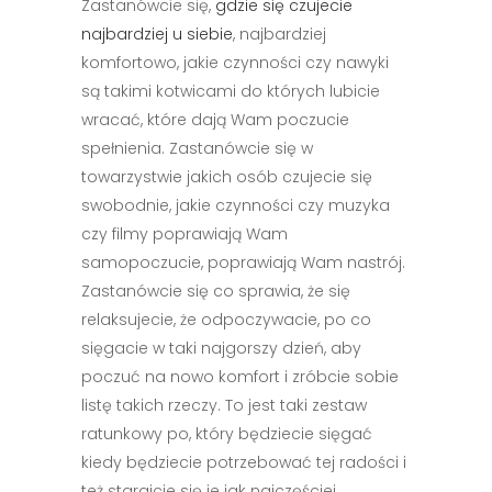
Zastanówcie się,
gdzie się czujecie
najbardziej u siebie
, najbardziej
komfortowo, jakie czynności czy nawyki
są takimi kotwicami do których lubicie
wracać, które dają Wam poczucie
spełnienia. Zastanówcie się w
towarzystwie jakich osób czujecie się
swobodnie, jakie czynności czy muzyka
czy filmy poprawiają Wam
samopoczucie, poprawiają Wam nastrój.
Zastanówcie się co sprawia, że się
relaksujecie, że odpoczywacie, po co
sięgacie w taki najgorszy dzień, aby
poczuć na nowo komfort i zróbcie sobie
listę takich rzeczy. To jest taki zestaw
ratunkowy po, który będziecie sięgać
kiedy będziecie potrzebować tej radości i
też starajcie się je jak najczęściej