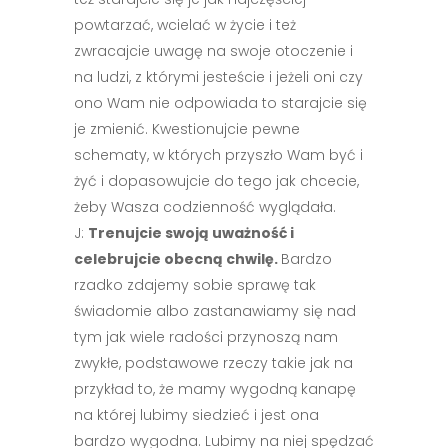
powtarzać, wcielać w życie i też
zwracajcie uwagę na swoje otoczenie i
na ludzi, z którymi jesteście i jeżeli oni czy
ono Wam nie odpowiada to starajcie się
je zmienić. Kwestionujcie pewne
schematy, w których przyszło Wam być i
żyć i dopasowujcie do tego jak chcecie,
żeby Wasza codzienność wyglądała.
J:
Trenujcie swoją uważność i
celebrujcie obecną chwilę.
Bardzo
rzadko zdajemy sobie sprawę tak
świadomie albo zastanawiamy się nad
tym jak wiele radości przynoszą nam
zwykłe, podstawowe rzeczy takie jak na
przykład to, że mamy wygodną kanapę
na której lubimy siedzieć i jest ona
bardzo wygodna. Lubimy na niej spędzać