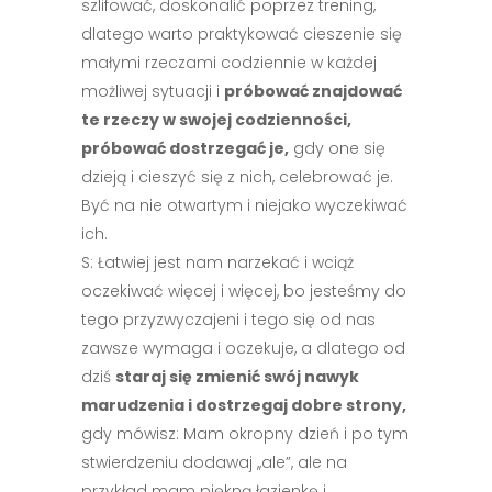
szlifować, doskonalić poprzez trening,
dlatego warto praktykować cieszenie się
małymi rzeczami codziennie w każdej
możliwej sytuacji i
próbować znajdować
te rzeczy w swojej codzienności,
próbować dostrzegać je,
gdy one się
dzieją i cieszyć się z nich, celebrować je.
Być na nie otwartym i niejako wyczekiwać
ich.
S: Łatwiej jest nam narzekać i wciąż
oczekiwać więcej i więcej, bo jesteśmy do
tego przyzwyczajeni i tego się od nas
zawsze wymaga i oczekuje, a dlatego od
dziś
staraj się zmienić swój nawyk
marudzenia i dostrzegaj dobre strony,
gdy mówisz: Mam okropny dzień i po tym
stwierdzeniu dodawaj ,,ale”, ale na
przykład mam piękną łazienkę i