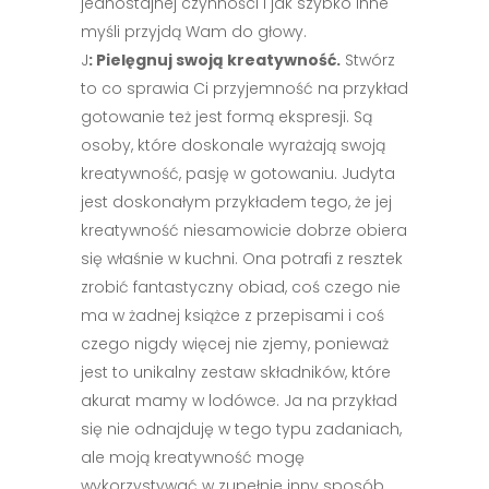
jednostajnej czynności i jak szybko inne
myśli przyjdą Wam do głowy.
J
: Pielęgnuj swoją kreatywność.
Stwórz
to co sprawia Ci przyjemność na przykład
gotowanie też jest formą ekspresji. Są
osoby, które doskonale wyrażają swoją
kreatywność, pasję w gotowaniu. Judyta
jest doskonałym przykładem tego, że jej
kreatywność niesamowicie dobrze obiera
się właśnie w kuchni. Ona potrafi z resztek
zrobić fantastyczny obiad, coś czego nie
ma w żadnej książce z przepisami i coś
czego nigdy więcej nie zjemy, ponieważ
jest to unikalny zestaw składników, które
akurat mamy w lodówce. Ja na przykład
się nie odnajduję w tego typu zadaniach,
ale moją kreatywność mogę
wykorzystywać w zupełnie inny sposób.