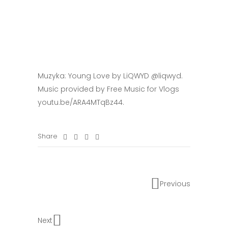
Muzyka: Young Love by LiQWYD @liqwyd.
Music provided by Free Music for Vlogs
youtu.be/ARA4MTqBz44.
Share
Previous
Next