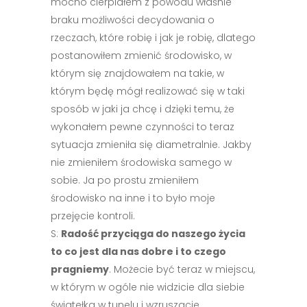
mocno cierpiałem z powodu właśnie
braku możliwości decydowania o
rzeczach, które robię i jak je robię, dlatego
postanowiłem zmienić środowisko, w
którym się znajdowałem na takie, w
którym będę mógł realizować się w taki
sposób w jaki ja chcę i dzięki temu, że
wykonałem pewne czynności to teraz
sytuacja zmieniła się diametralnie. Jakby
nie zmieniłem środowiska samego w
sobie. Ja po prostu zmieniłem
środowisko na inne i to było moje
przejęcie kontroli.
S:
Radość przyciąga do naszego życia
to co jest dla nas dobre i to czego
pragniemy
. Możecie być teraz w miejscu,
w którym w ogóle nie widzicie dla siebie
światełka w tunelu i wzruszacie