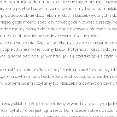
m za dekoracje w domu, bo takie też nam się zdarzają. I jeszcz
órych na przykład już wiem, że nie pojedziemy, bo to też musici
a i prawdopodobnie dużo rekomendacji z książek wydanych z dzie
jsc, gdzie można spać czy nawet godzin otwarcia rzeczy. No i 
sadzie mamy dostęp do takich podstawowych informacji w każde
cej niż ileś lat oddała bez żadnych wyrzutów sumienia.
nia, a nie do wąchania. Często spotykamy się z takim argumentem,
 papier. Jasne my też lubimy książki. Natomiast nasza rada jes
ć ją sobie pod nos i ją wąchać i jak się czyta książkę z czytnika
 też mieliśmy takie myślenie kiedyś zanim przeszliśmy na czytnik
siążkę na czytniku i ona będzie taka zachwycająca w każdym a
śmy wolnymi ludźmi i czytamy tych książek na czytnikach czy na t
tych wszystkich książek, które mieliśmy w wersji cyfrowej tylko
obiłam cytaty. To też jest fajna rzecz, bo możecie sobie od razu