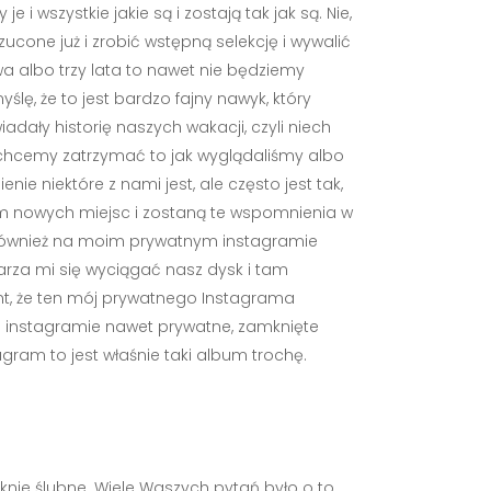
 i wszystkie jakie są i zostają tak jak są. Nie,
cone już i zrobić wstępną selekcję i wywalić
a albo trzy lata to nawet nie będziemy
yślę, że to jest bardzo fajny nawyk, który
wiadały historię naszych wakacji, czyli niech
o i chcemy zatrzymać to jak wyglądaliśmy albo
e niektóre z nami jest, ale często jest tak,
m nowych miejsc i zostaną te wspomnienia w
ę również na moim prywatnym instagramie
arza mi się wyciągać nasz dysk i tam
ent, że ten mój prywatnego Instagrama
a instagramie nawet prywatne, zamknięte
tagram to jest właśnie taki album trochę.
uknie ślubne. Wiele Waszych pytań było o to