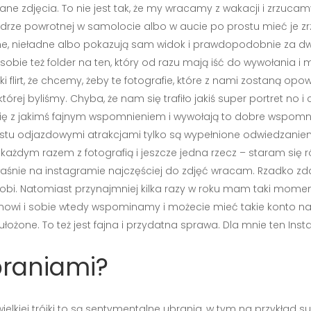
ane zdjęcia. To nie jest tak, że my wracamy z wakacji i zrzucamy je
drze powrotnej w samolocie albo w aucie po prostu mieć je zrzu
one, nieładne albo pokazują sam widok i prawdopodobnie za dw
sobie też folder na ten, który od razu mają iść do wywołania i m
aki flirt, że chcemy, żeby te fotografie, które z nami zostaną opo
której byliśmy. Chyba, że nam się trafiło jakiś super portret n
się z jakimś fajnym wspomnieniem i wywołają to dobre wspomnieni
stu odjazdowymi atrakcjami tylko są wypełnione odwiedzanie
a każdym razem z fotografią i jeszcze jedna rzecz – staram si
łaśnie na instagramie najczęściej do zdjęć wracam. Rzadko zd
 robi. Natomiast przynajmniej kilka razy w roku mam taki mom
anowi i sobie wtedy wspominamy i możecie mieć takie konto n
 ułożone. To też jest fajna i przydatna sprawa. Dla mnie ten Ins
ubraniami?
ielkiej trójki to są sentymentalne ubrania, w tym na przykład s