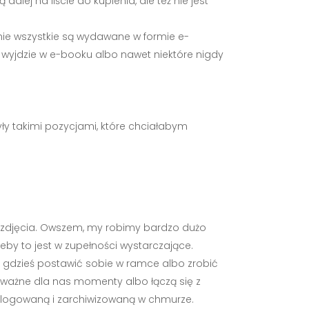
dalej na liście do kupienia, ale też nie jest
o nie wszystkie są wydawane w formie e-
aż wyjdzie w e-booku albo nawet niektóre nigdy
yły takimi pozycjami, które chciałabym
o zdjęcia. Owszem, my robimy bardzo dużo
zeby to jest w zupełności wystarczające.
y gdzieś postawić sobie w ramce albo zrobić
zo ważne dla nas momenty albo łączą się z
alogowaną i zarchiwizowaną w chmurze.