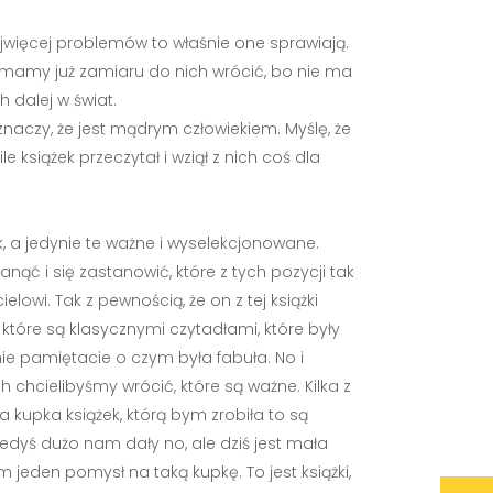
najwięcej problemów to właśnie one sprawiają.
ie mamy już zamiaru do nich wrócić, bo nie ma
 dalej w świat.
 znaczy, że jest mądrym człowiekiem. Myślę, że
e książek przeczytał i wziął z nich coś dla
k, a jedynie te ważne i wyselekcjonowane.
nąć i się zastanowić, które z tych pozycji tak
i. Tak z pewnością, że on z tej książki
które są klasycznymi czytadłami, które były
ie pamiętacie o czym była fabuła. No i
ch chcielibyśmy wrócić, które są ważne. Kilka z
a kupka książek, którą bym zrobiła to są
 kiedyś dużo nam dały no, ale dziś jest mała
 jeden pomysł na taką kupkę. To jest książki,