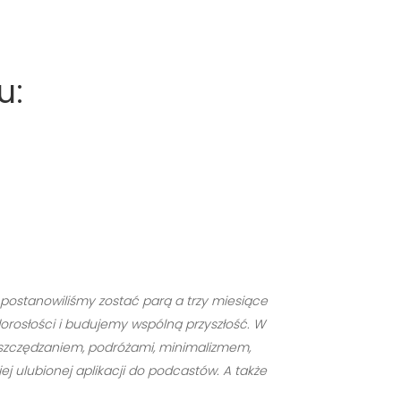
u:
r. postanowiliśmy zostać parą a trzy miesiące
dorosłości i budujemy wspólną przyszłość. W
ę oszczędzaniem, podróżami, minimalizmem,
j ulubionej aplikacji do podcastów. A także