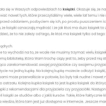
awiała się w Waszych odpowiedziach to
książki
. Okazuje się, że 
wać nawet tych, które przeczytaliśmy wiele, wiele lat temu i n
rzed oddaniem, pozbyciem się ich, po prostu puszczeniem ich
, że książki oznaczają mądrość i że jak ktoś ma dużo książek to
ć, że to nie zależy od tego, ile ktoś ma książek tylko od tego il
mądrych.
icie to wychodzi na to, że wcale nie musimy trzymać wielu książe
 bibliotekę, która Wam trochę ciąży jest to, żeby przed nią sta
 zarekomendować swojej przyjaciółce czy swojemu przyjacielow
cie na jedną kupkę. Na kolejną kupkę możecie odłożyć książki, 
sami może przerwaliście w połowie, bo były tak nudne i nawet n
o ostrzału. Kolejna kupka książek to jest kupka książek do który
upki z rekomendacjami dla przyjaciela czy przyjaciółki. Następn
li książki ze studiów albo z jakiś kursów. Takie, które faktycznie
 wiedza, która tam jest już dostępna w internecie. Jeszcze mam