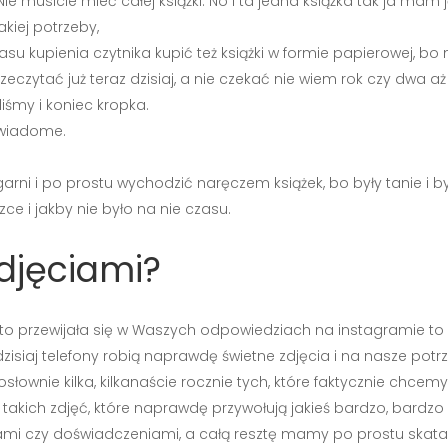
ie musicie mieć całej książki. No i ta jedna książka tak ja mam ją 
kiej potrzeby,
zasu kupienia czytnika kupić też książki w formie papierowej, b
rzeczytać już teraz dzisiaj, a nie czekać nie wiem rok czy dwa 
iśmy i koniec kropka.
 świadome.
garni i po prostu wychodzić naręczem książek, bo były tanie i b
ce i jakby nie było na nie czasu.
zdjęciami?
ęsto przewijała się w Waszych odpowiedziach na instagramie t
dzisiaj telefony robią naprawdę świetne zdjęcia i na nasze potr
ownie kilka, kilkanaście rocznie tych, które faktycznie chcem
le takich zdjęć, które naprawdę przywołują jakieś bardzo, bard
jami czy doświadczeniami, a całą resztę mamy po prostu skat