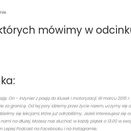
mie
.
o których mówimy w odcink
ka:
zję. On – inżynier z pasją do klusek i motoryzacji. W marcu 2015 
e za granicę. Od tej pory idziemy przez życie razem, uczymy się 
limy się lekcjami, które już odrobiliśmy. Jeżeli interesujesz si
ami na dłużej. Możesz nas słuchać w każdy piątek o 13.00 w swoje
Lepiej Podcast na Facebooku i na Instagramie.