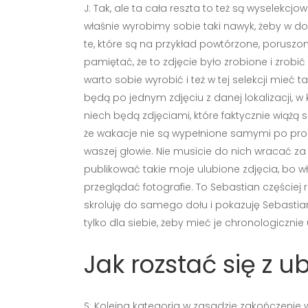
J: Tak, ale ta cała reszta to też są wyselekcjow
właśnie wyrobimy sobie taki nawyk, żeby w do
te, które są na przykład powtórzone, porusz
pamiętać, że to zdjęcie było zrobione i zrobić 
warto sobie wyrobić i też w tej selekcji mieć t
będą po jednym zdjęciu z danej lokalizacji, w 
niech będą zdjęciami, które faktycznie wiążą 
że wakacje nie są wypełnione samymi po pro
waszej głowie. Nie musicie do nich wracać z
publikować takie moje ulubione zdjęcia, bo w
przeglądać fotografie. To Sebastian częściej
skroluję do samego dołu i pokazuję Sebasti
tylko dla siebie, żeby mieć je chronologicznie
Jak rozstać się z 
S: Kolejna kategoria w zasadzie zakończenie w