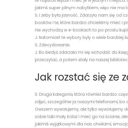
te najistotniejsze i mieć je w jednym miejscu. N
jakimś super pilnym nabytkiem, więc nie ma ta
S: I żeby była jasność. Zdarzyło nam się od c
booków i te, które bardzo chcieliśmy mieć i p
nie wychodzą w e-bookach to po prostu kupil
J: Natomiast te wybory były o wiele bardziej
S: Zdecydowanie.
J: Bo kiedyś zdarzało mi się wchodzić do księ
przeczytać, a potem stały na naszej bibliotecz
Jak rozstać się ze 
S: Druga kategoria, która również bardzo cz
zdjęć, szczególnie ja naszymi telefonami, bo 
Owszem wywołujemy, ale tylko wywołujemy dosł
sobie taki mały kolaż i mieć go na ścianie, a
jakimiś wyjątkowymi dla nas chwilami, emoc