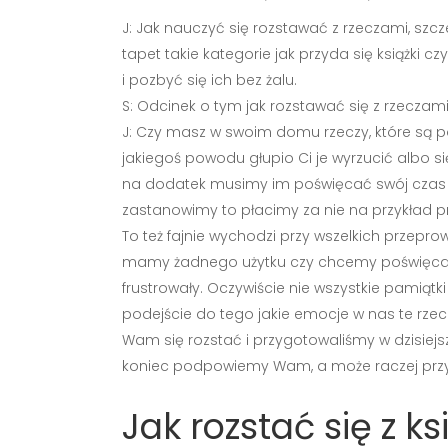
J: Jak nauczyć się rozstawać z rzeczami, szc
tapet takie kategorie jak przyda się książki
i pozbyć się ich bez żalu.
S: Odcinek o tym jak rozstawać się z rzeczam
J: Czy masz w swoim domu rzeczy, które są po
jakiegoś powodu głupio Ci je wyrzucić albo się
na dodatek musimy im poświęcać swój czas i pie
zastanowimy to płacimy za nie na przykład p
To też fajnie wychodzi przy wszelkich przepro
mamy żadnego użytku czy chcemy poświęcać n
frustrowały. Oczywiście nie wszystkie pamiątk
podejście do tego jakie emocje w nas te rzec
Wam się rozstać i przygotowaliśmy w dzisiejs
koniec podpowiemy Wam, a może raczej prz
Jak rozstać się z k