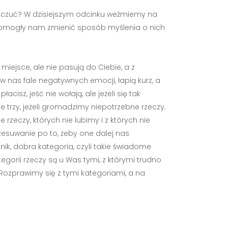
h uczuć? W dzisiejszym odcinku weźmiemy na
re pomogły nam zmienić sposób myślenia o nich
iejsce, ale nie pasują do Ciebie, a z
 w nas fale negatywnych emocji, łapią kurz, a
isz, jeść nie wołają, ale jeżeli się tak
trzy, jeżeli gromadzimy niepotrzebne rzeczy.
zeczy, których nie lubimy i z których nie
esuwanie po to, żeby one dalej nas
nik, dobra kategoria, czyli takie świadome
gorii rzeczy są u Was tymi, z którymi trudno
Rozprawimy się z tymi kategoriami, a na