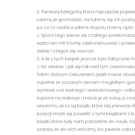
S: Pierwszą kategorią, która najczęściej poj
Lubimy je gromadzić, nie lubimy się ich pozby
po co to nadal w jakimś stopniu mamy opór p
J: Sporo tego bierze się z takiego przekonania
warto ten mit trochę zdekonstruować i powiedzie
siebie i czegoś się nauczył.
S: A ile z tych książek jeszcze było faktycznie 
J: No właśnie. I jak się tak nad tym zastanow
Takim dobrym ćwiczeniem, jeżeli macie obszerną
zupełnie ze szczerym sercem mogłabym gorąco
wyniesie coś ważnego i wartościowego i odłoży
kupione na wakacje i macie je ze sobą, a cza
wiadomo, że to są książki, które idą pierwsze d
pozycji może się powielić z tymi książkami z k
książki, które były nam potrzebne do nauki, czy
szansa, że do nich wrócimy, bo pewnie cała ta