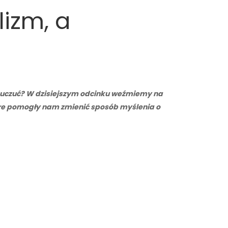
lizm, a
h) uczuć? W dzisiejszym odcinku weźmiemy na
tóre pomogły nam zmienić sposób myślenia o