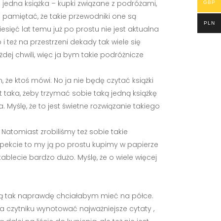
e jedna książka – kupki związane z podróżami,
GBP
e pamiętać, że takie przewodniki one są
PLN
sięć lat temu już po prostu nie jest aktualna
też na przestrzeni dekady tak wiele się
j chwili, więc ja bym takie podróżnicze
 że ktoś mówi: No ja nie będę czytać książki
t taka, żeby trzymać sobie taką jedną książkę
. Myślę, że to jest świetne rozwiązanie takiego
. Natomiast zrobiliśmy też sobie takie
spekcie to my ją po prostu kupimy w papierze
ablecie bardzo dużo. Myślę, że o wiele więcej
 jedną tak naprawdę chciałabym mieć na półce.
 na czytniku wynotować najważniejsze cytaty ,