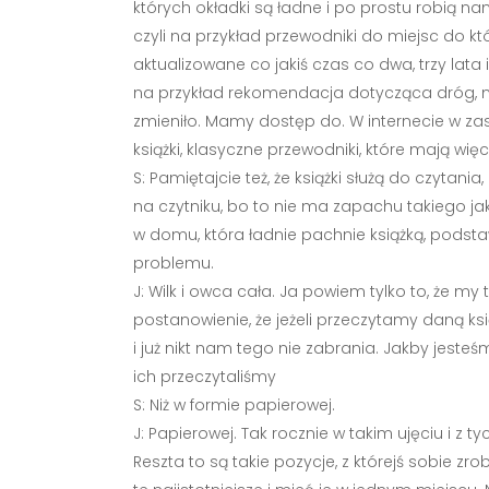
których okładki są ładne i po prostu robią na
czyli na przykład przewodniki do miejsc do kt
aktualizowane co jakiś czas co dwa, trzy lat
na przykład rekomendacja dotycząca dróg, mie
zmieniło. Mamy dostęp do. W internecie w za
książki, klasyczne przewodniki, które mają wię
S: Pamiętajcie też, że książki służą do czyta
na czytniku, bo to nie ma zapachu takiego jak
w domu, która ładnie pachnie książką, podstawi
problemu.
J: Wilk i owca cała. Ja powiem tylko to, że my
postanowienie, że jeżeli przeczytamy daną k
i już nikt nam tego nie zabrania. Jakby jeste
ich przeczytaliśmy
S: Niż w formie papierowej.
J: Papierowej. Tak rocznie w takim ujęciu i z 
Reszta to są takie pozycje, z którejś sobie zr