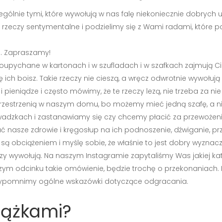
zególnie tymi, które wywołują w nas falę niekoniecznie dobryc
 czy rzeczy sentymentalne i podzielimy się z Wami radami, któ
i. Zapraszamy!
upychane w kartonach i w szufladach i w szafkach zajmują Ci m
 ich boisz. Takie rzeczy nie cieszą, a wręcz odwrotnie wywołują
niądze i często mówimy, że te rzeczy lezą, nie trzeba za nie płac
rzestrzenią w naszym domu, bo możemy mieć jedną szafę, a nie 
wadzkach i zastanawiamy się czy chcemy płacić za przewożenie r
asze zdrowie i kręgosłup na ich podnoszenie, dźwiganie, prz
i są obciążeniem i myślę sobie, że właśnie to jest dobry wyznacz
zy wywołują. Na naszym Instagramie zapytaliśmy Was jakiej kate
zym odcinku takie omówienie, będzie trochę o przekonaniach. 
ypomnimy ogólne wskazówki dotyczące odgracania.
siążkami?