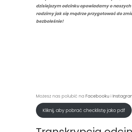
dzisiejszym odcinku opowiadamy o naszych 
radzimy jak się mądrze przygotować do zmian
bezboleśnie!
Możesz nas polubić na
Facebooku
i
Instagra
Kliknij, aby pobrać checklistę jako pdf
Transkrypcja odcin