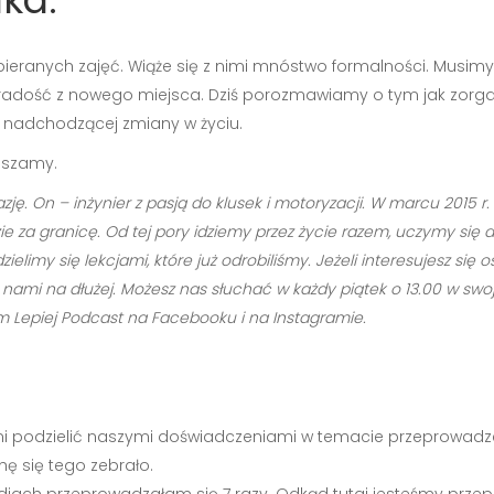
ybieranych zajęć. Wiąże się z nimi mnóstwo formalności. Musi
 radość z nowego miejsca. Dziś porozmawiamy o tym jak zor
 z nadchodzącej zmiany w życiu.
raszamy.
zję. On – inżynier z pasją do klusek i motoryzacji. W marcu 2015 
e za granicę. Od tej pory idziemy przez życie razem, uczymy się 
limy się lekcjami, które już odrobiliśmy. Jeżeli interesujesz si
ami na dłużej. Możesz nas słuchać w każdy piątek o 13.00 w swoje
Lepiej Podcast na Facebooku i na Instagramie.
ami podzielić naszymi doświadczeniami w temacie przeprowadz
chę się tego zebrało.