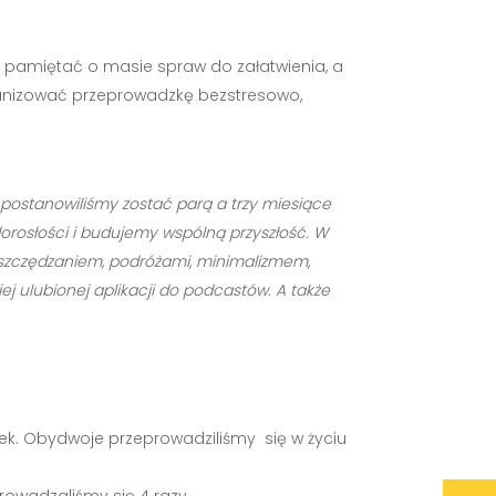
my pamiętać o masie spraw do załatwienia, a
ganizować przeprowadzkę bezstresowo,
r. postanowiliśmy zostać parą a trzy miesiące
dorosłości i budujemy wspólną przyszłość. W
ę oszczędzaniem, podróżami, minimalizmem,
j ulubionej aplikacji do podcastów. A także
ek. Obydwoje przeprowadziliśmy się w życiu