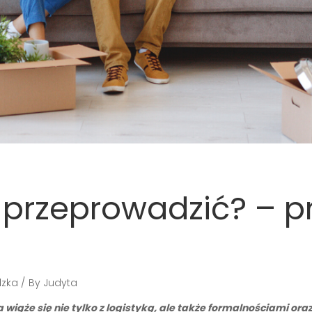
e przeprowadzić? – 
dzka
By
Judyta
wiąże się nie tylko z logistyką, ale także formalnościami or