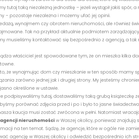
utaj taką niezależną jednostkę – jeżeli wystąpił jakiś spór, 
y – pozostaje niezależna i możemy ufać jej opinii.
rzedażą, wynajmem czy obrotem nieruchomości, ale również świ
mowane. Tak na przykład aktualnie podmiotem zarządzającym 
y musieliśmy kontaktować się bezpośrednio z agencją, a tak n
ządza właściciel jest spowodowane tym, że on mieszka kilka d
ztowne.
t to, że wynajmując dom czy mieszkanie w ten sposób mamy sp
ązania zarówno jednej jak i drugiej strony. My jesteśmy chronie
 jasno określone w ustawie.
re podpisywaliśmy tutaj, dostawaliśmy taką grubą książeczkę
yśmy porównać zdjęcia przed i po i było to jasne świadectwo 
nasza kaucja musi zostać zwrócona w pełni. Natomiast wracają
 agencji nieruchomości
w Waszej okolicy, ponieważ znajdują s
macji na ten temat. Sądzę, że agencje, które w ogóle nie zami
ć agencję w Waszej okolicy i odwiedzić bezpośrednio ich st