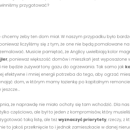
owinniśmy przygotować?
tóre chcemy żeby ten dom miał. W naszym przypadku było bardz
ponieważ liczyliśmy się z tym, że one nie będą pomalowane na 
zemalować. Musicie pamiętać, że Anglicy uwielbiają kolor magno
jler
, ponieważ większość domów i mieszkań jest wyposażone 
 i nie będzie zużywał tony gazu do ogrzewania. Tak samo jak
ka
ej efektywne i mniej energii potrzeba do tego, aby ogrzać mies
wynająć dom, w którym mamy łazienkę po kapitalnym remoncie,
y jeszcze…
opnia, że naprawdę nie miało ochoty się tam wchodzić. Dla na
ę tylko częściowo, ale był to jeden z kompromisów, który musiel
ygotować taką listę, ale też
wyznaczyć priorytety
, rzeczy, z 
li nie to jakoś przełknięcie to i jednak zamieszkacie w danej nie