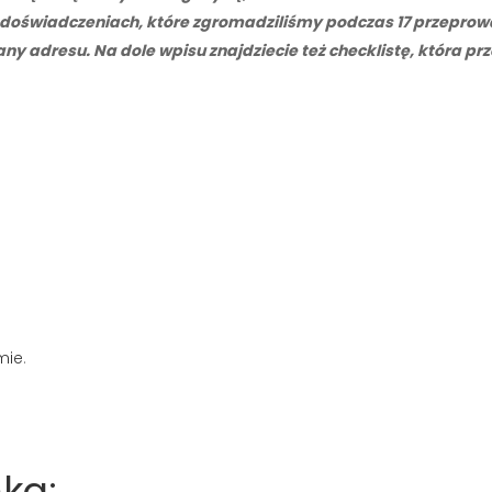
doświadczeniach, które zgromadziliśmy podczas 17 przepro
y adresu. Na dole wpisu znajdziecie też checklistę, która p
mie
.
ka: