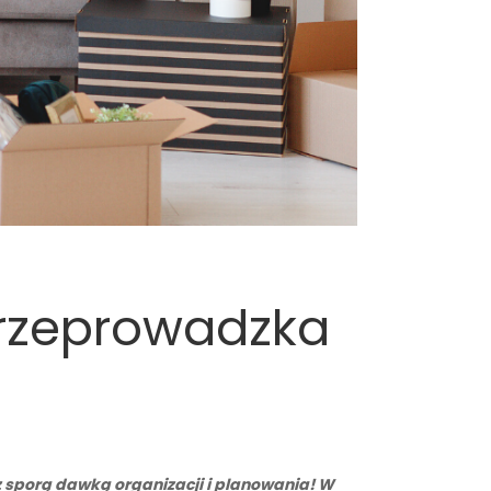
przeprowadzka
az sporą dawką organizacji i planowania! W