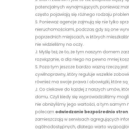
potencjalnych wynajmujących, ponieważ mamy t
często pojawiają się różnego rodzaju problem
S: Ponieważ agencje zajmują się nie tylko sp
nieruchomościami, podczas gdy są one wynaj
poprzednich miejscach, w których mieszkaliśm
nie widzieliśmy na oczy.
J: Myślę też, że to, że tym naszym domem zar
rozwiązanie, a dla niego na pewno mniej kos
S: Poza tym jeszcze bardzo ważną rzeczą jes
cywilnoprawny, który reguluje wszelkie zobowi
również ma swoje prawa i obowiązki, które są
J: Co ciekawe do każdej z naszych umów, któ
domu. Czyli kiedy się wyprowadzaliśmy moglib
nie obniżyliśmy jego wartości, a tym samym 
polecam
odwiedzanie bezpośrednio stron
zamieszczają w serwisach agregujących infor
ogólnodostępnych, dlatego warto wygooglowa