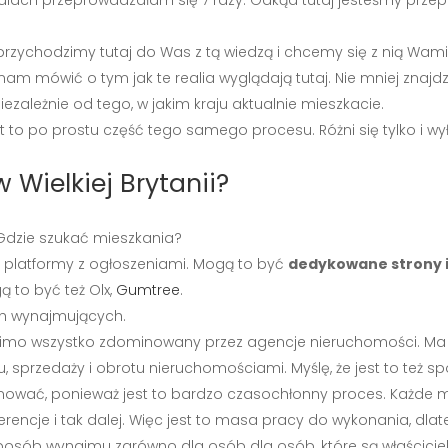
tudiach przeprowadzałam się 7 razy. Odkąd tutaj jesteśmy przep
przychodzimy tutaj do Was z tą wiedzą i chcemy się z nią Wami p
 nam mówić o tym jak te realia wyglądają tutaj. Nie mniej znajd
ezależnie od tego, w jakim kraju aktualnie mieszkacie.
t to po prostu część tego samego procesu. Różni się tylko i wy
 Wielkiej Brytanii?
 Gdzie szukać mieszkania?
ą platformy z ogłoszeniami. Mogą to być
dedykowane strony i
gą to być też Olx,
Gumtree
.
ch wynajmujących.
st mimo wszystko zdominowany przez agencje nieruchomości. M
mu, sprzedaży i obrotu nieruchomościami. Myślę, że jest to też 
ajmować, ponieważ jest to bardzo czasochłonny proces. Każde
ncje i tak dalej. Więc jest to masa pracy do wykonania, dlate
sposób wynajmu zarówno dla osób dla osób, które są właścicie