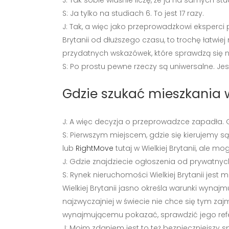
J: Tak sobie właśnie liczę, że ja na samych s
S: Ja tylko na studiach 6. To jest 17 razy.
J: Tak, a więc jako przeprowadzkowi eksperci 
Brytanii od dłuższego czasu, to trochę łatwiej
przydatnych wskazówek, które sprawdzą się ni
S: Po prostu pewne rzeczy są uniwersalne. Jes
Gdzie szukać mieszkania w
J: A więc decyzja o przeprowadzce zapadła.
S: Pierwszym miejscem, gdzie się kierujemy s
lub
RightMove
tutaj w Wielkiej Brytanii, ale mo
J: Gdzie znajdziecie ogłoszenia od prywatny
S: Rynek nieruchomości Wielkiej Brytanii je
Wielkiej Brytanii jasno określa warunki wynaj
najzwyczajniej w świecie nie chce się tym z
wynajmującemu pokazać, sprawdzić jego refere
J: Moim zdaniem jest to też bezpieczniejszy 