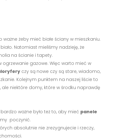
o ważne żeby mieć białe ściany w mieszkaniu.
biało. Natomiast mieliśmy nadzieję, że
lia na ścianie i tapety.
w ogrzewanie gazowe. Więc warto mieć w
loryfery
czy są nowe czy są stare, wiadomo,
zkanie. Kolejnym punktem na naszej liście to
 ale niektóre domy, które w środku naprawdę
s bardzo ważne było też to, aby mieć
panele
iśmy poczynić.
których absolutnie nie zrezygnujecie i rzeczy,
ruchomości.