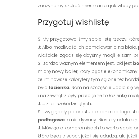
zaczynamy szukać mieszkania i jak wtedy p
Przygotuj wishlistę
S: My przygotowaliśmy sobie listę rzeczy, k
J: Albo możliwość ich pomalowania na biało, 
właściciel zgodzi się abyśmy mogli je sami pr
S: Bardzo ważnym elementem jest, jaki jest
bo
miarę nowy bojler, który będzie ekonomiczny
że im nowsze kaloryfery tym są one też bardzi
była
łazienka
. Nam na szczęście udało się 
i na zewnątrz były przepiękne to łazienkę miał
J: … z lat sześćdzisiątych.
S: I wyglądały po prostu okropnie do tego st
podłogowe
, a nie dywany. Niestety udało si
J: Mówiąc o kompromisach to warto sobie prz
które będzie super, jeżeli się udadzą, ale jeże