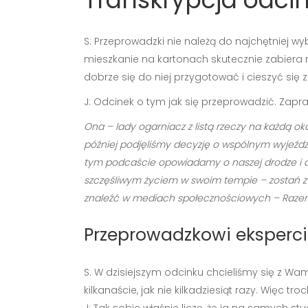
S: Przeprowadzki nie należą do najchętniej w
mieszkanie na kartonach skutecznie zabiera
dobrze się do niej przygotować i cieszyć się
J: Odcinek o tym jak się przeprowadzić. Zap
Ona – lady ogarniacz z listą rzeczy na każdą oka
później podjęliśmy decyzję o wspólnym wyjeździ
tym podcaście opowiadamy o naszej drodze i dzie
szczęśliwym życiem w swoim tempie – zostań z n
znaleźć w mediach społecznościowych – Razem 
Przeprowadzkowi eksperci
S: W dzisiejszym odcinku chcieliśmy się z W
kilkanaście, jak nie kilkadziesiąt razy. Więc tro