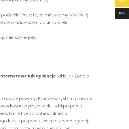
rowadzaliśmy się 4 razy.
GBP
PLN
odzielić. Przez to, że mieszkamy w Wielkiej
ziecie w dzisiejszym odcinku wiele
łącznie szczegóły.
nternetowe lub aplikacje
takie jak
Zoopla
a to swoje powody. Przede wszystkim prawo w
spowodowane tym, że wielu ludzi po prostu
 mieszkanie trzeba potencjalnemu
go ludzie po prostu wolą to zlecać agencji.
lami domu czy mieszkania jak i też