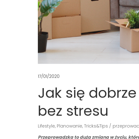
17/01/2020
Jak się dobrz
bez stresu
Lifestyle
,
Planowanie
,
Tricks&Tips
przeprowa
Przeprowadzka to duża zmiana w życiu, która 