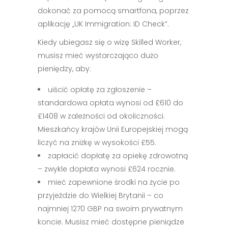
dokonać za pomocą smartfona, poprzez
aplikację „UK Immigration: ID Check”.
Kiedy ubiegasz się o wizę Skilled Worker,
musisz mieć wystarczająco dużo
pieniędzy, aby:
uiścić opłatę za zgłoszenie –
standardowa opłata wynosi od £610 do
£1408 w zależności od okoliczności.
Mieszkańcy krajów Unii Europejskiej mogą
liczyć na zniżkę w wysokości £55.
zapłacić dopłatę za opiekę zdrowotną
– zwykle dopłata wynosi £624 rocznie.
mieć zapewnione środki na życie po
przyjeździe do Wielkiej Brytanii – co
najmniej 1270 GBP na swoim prywatnym
koncie. Musisz mieć dostępne pieniądze