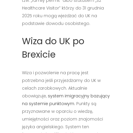
tzw. „family permit” albo statusem „S2
Healthcare Visitor” którzy do 31 grudnia
2025 roku mogą wjeżdżać do UK na
podstawie dowodu osobistego.
Wiza do UK po
Brexicie
Wiza i pozwolenie na pracę jest
potrzebna jeśli przyjeżdżamy do UK w
celach zarobkowych. Aktualnie
obowiązuje,
system imigracyjny bazujący
na systemie punktowym
. Punkty są
przyznawane w oparciu o wiedzę,
umiejętności oraz poziom znajomości
języka angielskiego. System ten