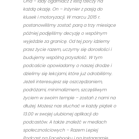
Ona – lady ogarniacz z listą rzeczy na
każdą okazję. On – inżynier z pasją do
klusek i motoryzacji. W marcu 2015 r.
postanowiliśmy zostać parą a trzy miesiące
później podjęliśmy decyzję o wspólnym
wyjeździe za granicę. Od tej pory idziemy
przez życie razem, uczymy się dorosłości i
budujemy wspólną przyszłość. W tym
podcaście opowiadamy o naszej drodze i
dzielimy się lekcjami, które już odrobiliśmy.
Jeżeli interesujesz się oszczędzaniem,
podróżami, minimalizmem, szczęśliwym
życiem w swoim tempie – zostań z nami na
dłużej. Możesz nas słuchać w każdy piątek o
13.00 w swojej ulubionej aplikacji do
podcastów. A także znaleźć w mediach
społecznościowych – Razem Lepiej
Podcast na Facebooku i na Instagramie.