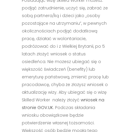
Posiadając wizę Skilled Worker możesz:
podjąć zatrudnienie, uczyć się, zabrać ze
sobą partnera/ką i dzieci jako „osoby
pozostające na utrzymaniu”, w pewnych
okolicznościach podjąć dodatkową
pracę, działać w wolontariacie,
podróżować do i z Wielkiej Brytanii, po 5
latach złożyć wniosek o status
osiedleńca. Nie możesz ubiegać się o
większość świadczeń (benefity) lub
emeryturę państwową, zmienić pracę lub
pracodawcę, chyba że złożysz wniosek o
aktualizację wizy. Aby ubiegać się o wizę
Skilled Worker należy złożyć
wniosek na
stronie GOV.UK
. Podczas składania
wniosku obowiązkowe będzie
potwierdzenie własnej tożsamości.
Większość osób będzie mogła tego