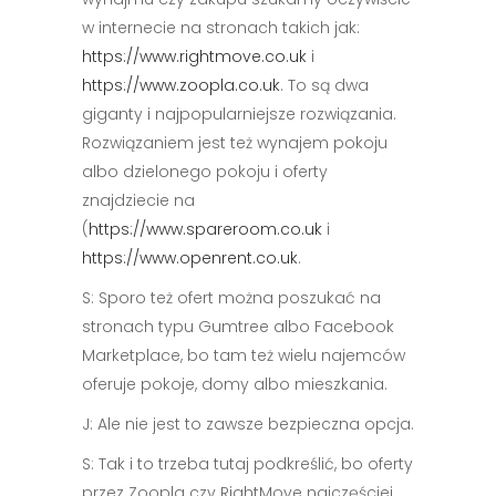
w internecie na stronach takich jak:
https://www.rightmove.co.uk
i
https://www.zoopla.co.uk
. To są dwa
giganty i najpopularniejsze rozwiązania.
Rozwiązaniem jest też wynajem pokoju
albo dzielonego pokoju i oferty
znajdziecie na
(
https://www.spareroom.co.uk
i
https://www.openrent.co.uk
.
S: Sporo też ofert można poszukać na
stronach typu Gumtree albo Facebook
Marketplace, bo tam też wielu najemców
oferuje pokoje, domy albo mieszkania.
J: Ale nie jest to zawsze bezpieczna opcja.
S: Tak i to trzeba tutaj podkreślić, bo oferty
przez Zoopla czy RightMove najczęściej