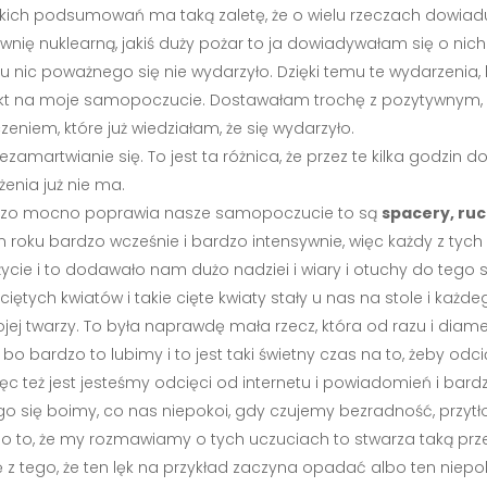
akich podsumowań ma taką zaletę, że o wielu rzeczach dowiaduj
ktrownię nuklearną, jakiś duży pożar to ja dowiadywałam się o ni
u nic poważnego się nie wydarzyło. Dzięki temu te wydarzenia
kt na moje samopoczucie. Dostawałam trochę z pozytywnym,
zeniem, które już wiedziałam, że się wydarzyło.
iezamartwianie się. To jest ta różnica, że przez te kilka godzi
enia już nie ma.
 bardzo mocno poprawia nasze samopoczucie to są
spacery, ru
ym roku bardzo wcześnie i bardzo intensywnie, więc każdy z tych 
ycie i to dodawało nam dużo nadziei i wiary i otuchy do tego s
ętych kwiatów i takie cięte kwiaty stały u nas na stole i każ
ej twarzy. To była naprawdę mała rzecz, która od razu i dia
 bardzo to lubimy i to jest taki świetny czas na to, żeby odci
ęc też jest jesteśmy odcięci od internetu i powiadomień i bard
go się boimy, co nas niepokoi, gdy czujemy bezradność, przytło
mo to, że my rozmawiamy o tych uczuciach to stwarza taką prze
 z tego, że ten lęk na przykład zaczyna opadać albo ten niep