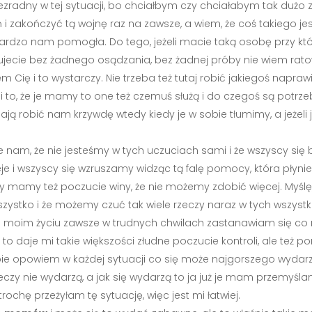
 bezradny w tej sytuacji, bo chciałbym czy chciałabym tak dużo
 i zakończyć tą wojnę raz na zawsze, a wiem, że coś takiego j
ardzo nam pomogła. Do tego, jeżeli macie taką osobę przy któ
ujecie bez żadnego osądzania, bez żadnej próby nie wiem rat
m Cię i to wystarczy. Nie trzeba też tutaj robić jakiegoś napra
i to, że je mamy to one też czemuś służą i do czegoś są potrze
nają robić nam krzywdę wtedy kiedy je w sobie tłumimy, a jeżel
 nam, że nie jesteśmy w tych uczuciach sami i że wszyscy się
eje i wszyscy się wzruszamy widząc tą falę pomocy, która płyn
y mamy też poczucie winy, że nie możemy zdobić więcej. Myślę, 
wszystko i że możemy czuć tak wiele rzeczy naraz w tych wszyst
m moim życiu zawsze w trudnych chwilach zastanawiam się co 
to daje mi takie większości złudne poczucie kontroli, ale też 
sobie opowiem w każdej sytuacji co się może najgorszego wydar
zeczy nie wydarzą, a jak się wydarzą to ja już je mam przemyśl
trochę przeżyłam tę sytuację, więc jest mi łatwiej.