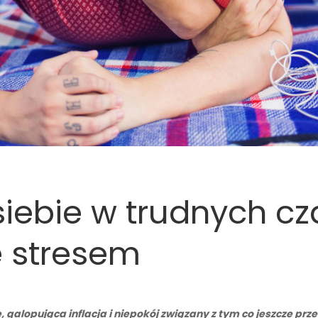
siebie w trudnych cz
e stresem
 galopująca inflacja i niepokój związany z tym co jeszcze pr