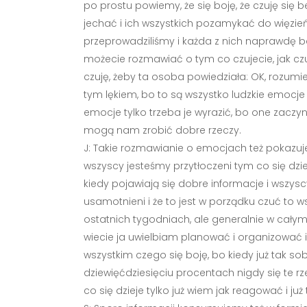
po prostu powiemy, że się boję, że czuję się
jechać i ich wszystkich pozamykać do więzień
przeprowadziliśmy i każda z nich naprawdę b
możecie rozmawiać o tym co czujecie, jak cz
czuję, żeby ta osoba powiedziała: OK, rozumie
tym lękiem, bo to są wszystko ludzkie emocje 
emocje tylko trzeba je wyrazić, bo one zaczy
mogą nam zrobić dobre rzeczy.
J: Takie rozmawianie o emocjach też pokazuje
wszyscy jesteśmy przytłoczeni tym co się dzi
kiedy pojawiają się dobre informacje i wszysc
usamotnieni i że to jest w porządku czuć to 
ostatnich tygodniach, ale generalnie w cały
wiecie ja uwielbiam planować i organizować i 
wszystkim czego się boję, bo kiedy już tak 
dziewięćdziesięciu procentach nigdy się te r
co się dzieje tylko już wiem jak reagować i już 