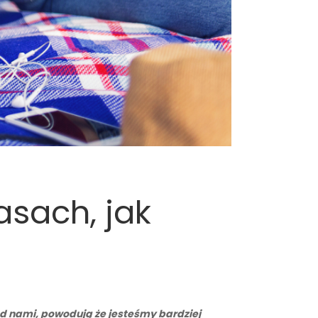
asach, jak
zed nami, powodują że jesteśmy bardziej