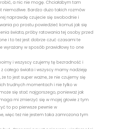
 zrobić, a nic nie mogę. Chciałabym tam
est niemożliwe. Bardzo dużo takich rozmów
rej naprawdę czujecie się swobodnie i
owania po prostu powiedzieć komuś jak się
wienia świata, próby ratowania tej osoby przed
bne i to też jest dobrze czuć czasami te
i je wyrażany w sposób prawidłowy to one
 boimy i wszyscy czujemy tę bezradność i
ie z całego świata i wszyscy mamy nadzieję
że to jest super ważne, że nie czujemy się
kich trudnych momentach i nie tylko w
może się stać najgorszego, ponieważ jak
pomaga mi zmierzyć się w mojej głowie z tym
zyć to po pierwsze pewnie w
ane, więc też nie jestem taka zamrożona tym