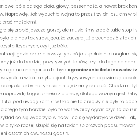
niowe, bóle całego ciała, głowy, bezsenność, a nawet brak konc
ów. Naprawdę. Jak wybuchła wojna to przez trzy dni czułam w pl
cierać maściami.
 się zrobić jeszcze gorzej, ale musieliśmy zrobić takie stop i
yła dla nas tak stresująca, że zaczęła już przechodzić z tak
ysto fizycznych, czyli już bóle.
ntracji, gdzie przez pierwszy tydzień ja zupełnie nie mogłam s
ejdziemy już do bardziej pozytywnych tonów, czyli do tego co 
kszym game changer’em to było
ograniczenie ilości newsów i 
e wszystkim w takim sytuacjach kryzysowych pojawia się abso
k dalej, ale jakby na tym się nie będziemy skupiać. Chodzi mi ty
może naprawdę kogoś zmieść z planszy, dlatego ważnym jest, że
 tutaj pod uwagę konflikt w Ukrainie to z reguły nie były to do
 dlatego tym bardziej było to ważne, żeby ograniczyć to do rzet
ykład co się wydarzyło w nocy i co się wydarzyło w dzień. Tak
awiło tylko raczej skupić się na takich zbiorczych podsumowan
rzeni ostatnich dwunastu godzin.