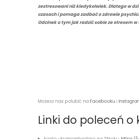
zestresowani niż kiedykolwiek. Dlatego w dz
czasach i pomaga zadbać o zdrowie psychiczn
Odcinek o tym jak radzić sobie ze stresem 
Możesz nas polubić na
Facebooku
i
Instagra
Linki do poleceń 
konto ukrainianbadass na Tiktoku:
https:/