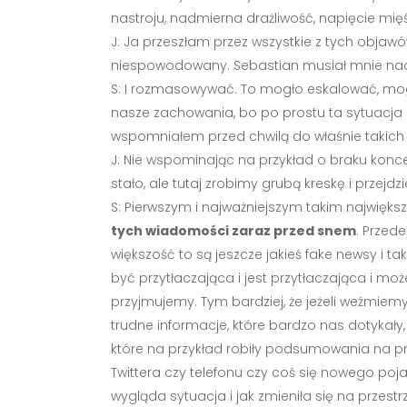
nastroju, nadmierna drażliwość, napięcie mięś
J: Ja przeszłam przez wszystkie z tych objaw
niespowodowany. Sebastian musiał mnie na
S: I rozmasowywać. To mogło eskalować, mogło
nasze zachowania, bo po prostu ta sytuacja b
wspomniałem przed chwilą do właśnie takich cz
J: Nie wspominając na przykład o braku konce
stało, ale tutaj zrobimy grubą kreskę i prz
S: Pierwszym i najważniejszym takim najwię
tych wiadomości zaraz przed snem
. Przed
większość to są jeszcze jakieś fake newsy i ta
być przytłaczająca i jest przytłaczająca i 
przyjmujemy. Tym bardziej, że jeżeli weźmiemy
trudne informacje, które bardzo nas dotykały,
które na przykład robiły podsumowania na prz
Twittera czy telefonu czy coś się nowego poj
wygląda sytuacja i jak zmieniła się na przest