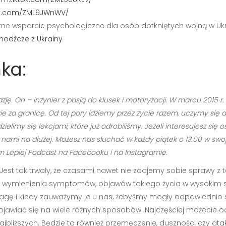
tok.com/ZML9JWnWV/
ne wsparcie psychologiczne dla osób dotkniętych wojną w Ukr
odźcze z Ukrainy
ka:
zję. On – inżynier z pasją do klusek i motoryzacji. W marcu 2015 
e za granicę. Od tej pory idziemy przez życie razem, uczymy się 
limy się lekcjami, które już odrobiliśmy. Jeżeli interesujesz si
ami na dłużej. Możesz nas słuchać w każdy piątek o 13.00 w swoje
Lepiej Podcast na Facebooku i na Instagramie.
Jest tak trwały, że czasami nawet nie zdajemy sobie sprawy z 
 wymienienia symptomów, objawów takiego życia w wysokim str
e uwagę i kiedy zauważymy je u nas, żebyśmy mogły odpowiedni
jawiać się na wiele różnych sposobów. Najczęściej możecie o
ajbliższych. Będzie to również przemęczenie, duszności czy ata