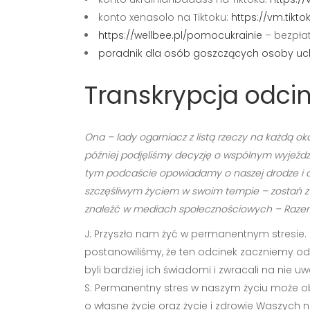
konto xenasolo na Tiktoku:
https://vm.tik
https://wellbee.pl/pomocukrainie
– bezpłat
poradnik dla osób goszczących osoby uch
Transkrypcja odcin
Ona – lady ogarniacz z listą rzeczy na każdą oka
później podjęliśmy decyzję o wspólnym wyjeździ
tym podcaście opowiadamy o naszej drodze i dzie
szczęśliwym życiem w swoim tempie – zostań z n
znaleźć w mediach społecznościowych – Razem 
J: Przyszło nam żyć w permanentnym stresie. 
postanowiliśmy, że ten odcinek zaczniemy od
byli bardziej ich świadomi i zwracali na ni
S: Permanentny stres w naszym życiu może ob
o własne życie oraz życie i zdrowie Waszych n