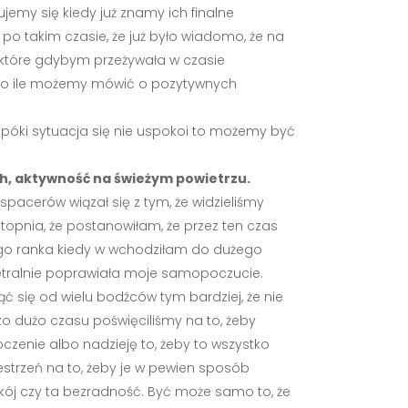
emy się kiedy już znamy ich finalne
ch po takim czasie, że już było wiadomo, że na
, które gdybym przeżywała w czasie
 o ile możemy mówić o pozytywnych
n dopóki sytuacja się nie uspokoi to możemy być
ch, aktywność na świeżym powietrzu.
spacerów wiązał się z tym, że widzieliśmy
topnia, że postanowiłam, że przez ten czas
dego ranka kiedy w wchodziłam do dużego
metralnie poprawiała moje samopoczucie.
ąć się od wielu bodźców tym bardziej, że nie
zo dużo czasu poświęciliśmy na to, żeby
czenie albo nadzieję to, żeby to wszystko
strzeń na to, żeby je w pewien sposób
okój czy ta bezradność. Być może samo to, że