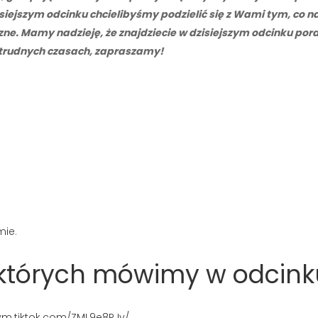
isiejszym odcinku chcielibyśmy podzielić się z Wami tym, co
e. Mamy nadzieję, że znajdziecie w dzisiejszym odcinku pora
w trudnych czasach, zapraszamy!
mie
.
o których mówimy w odcink
/vm.tiktok.com/ZML9e8RJv/