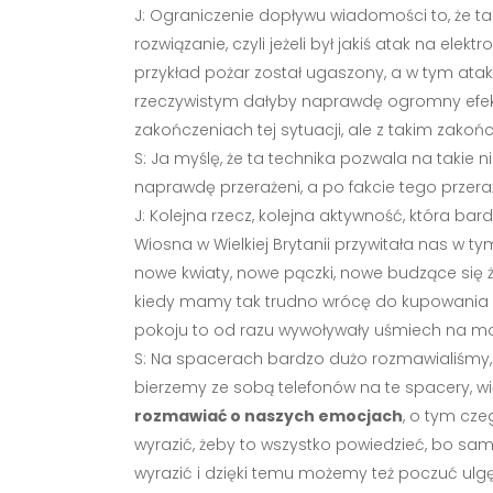
J: Ograniczenie dopływu wiadomości to, że t
rozwiązanie, czyli jeżeli był jakiś atak na ele
przykład pożar został ugaszony, a w tym atak
rzeczywistym dałyby naprawdę ogromny efe
zakończeniach tej sytuacji, ale z takim zakońc
S: Ja myślę, że ta technika pozwala na takie n
naprawdę przerażeni, a po fakcie tego przeraż
J: Kolejna rzecz, kolejna aktywność, która
Wiosna w Wielkiej Brytanii przywitała nas w t
nowe kwiaty, nowe pączki, nowe budzące się ż
kiedy mamy tak trudno wrócę do kupowania ci
pokoju to od razu wywoływały uśmiech na moj
S: Na spacerach bardzo dużo rozmawialiśmy, bo
bierzemy ze sobą telefonów na te spacery, wi
rozmawiać o naszych emocjach
, o tym cze
wyrazić, żeby to wszystko powiedzieć, bo sa
wyrazić i dzięki temu możemy też poczuć ulgę