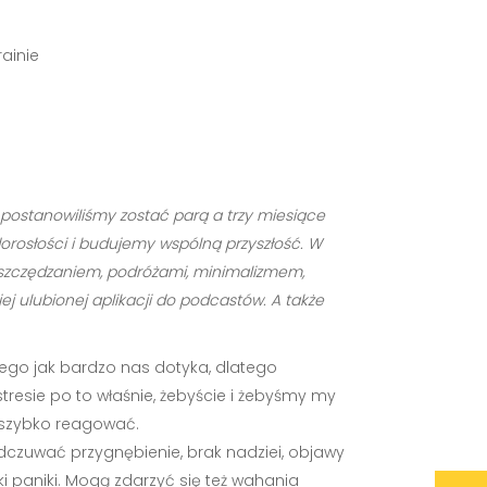
ainie
r. postanowiliśmy zostać parą a trzy miesiące
dorosłości i budujemy wspólną przyszłość. W
ę oszczędzaniem, podróżami, minimalizmem,
j ulubionej aplikacji do podcastów. A także
tego jak bardzo nas dotyka, dlatego
esie po to właśnie, żebyście i żebyśmy my
o szybko reagować.
dczuwać przygnębienie, brak nadziei, objawy
ki paniki. Mogą zdarzyć się też wahania