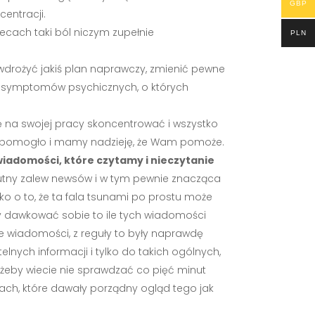
GBP
entracji.
ecach taki ból niczym zupełnie
PLN
 wdrożyć jakiś plan naprawczy, zmienić pewne
ich symptomów psychicznych, o których
ię na swojej pracy skoncentrować i wszystko
nam pomogło i mamy nadzieję, że Wam pomoże.
wiadomości, które czytamy i nieczytanie
lutny zalew newsów i w tym pewnie znacząca
lko o to, że ta fala tsunami po prostu może
by dawkować sobie to ile tych wiadomości
bre wiadomości, z reguły to były naprawdę
elnych informacji i tylko do takich ogólnych,
, żeby wiecie nie sprawdzać co pięć minut
iach, które dawały porządny ogląd tego jak