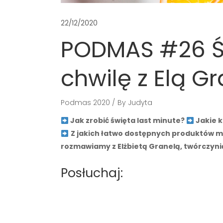
22/12/2020
PODMAS #26 Św
chwilę z Elą G
Podmas 2020
By
Judyta
Jak zrobić święta last minute?
Jakie k
Z jakich łatwo dostępnych produktów m
rozmawiamy z Elżbietą Granelą, twórczyn
Posłuchaj: