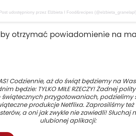
Post udostępniony przez Elżbieta I Food&recipes (@elzbieta_granelapl
 aby otrzymać powiadomienie na mai
AS!
Codziennie, aż do świąt będziemy na Wa
im będzie: TYLKO MIŁE RZECZY! Żadnej polityk
wiątecznych przygotowaniach, podzielimy si
wiąteczne produkcje Netflixa. Zaprosiliśmy 
erów, a oni jak zwykle nie zawiedli! Słuchaj n
ulubionej aplikacji: