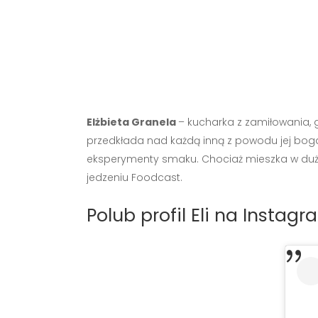
Elżbieta Granela
– kucharka z zamiłowania, go
przedkłada nad każdą inną z powodu jej bogac
eksperymenty smaku. Chociaż mieszka w dużym 
jedzeniu Foodcast.
Polub profil Eli na Instagr