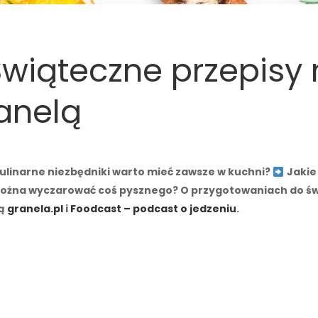
iąteczne przepisy 
ranelą
ulinarne niezbędniki warto mieć zawsze w kuchni?
Jakie
ożna wyczarować coś pysznego? O przygotowaniach do świ
ią
granela.pl
i
Foodcast – podcast o jedzeniu
.