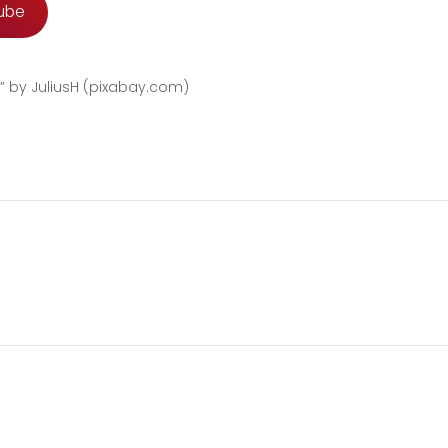
ube
” by JuliusH (pixabay.com)