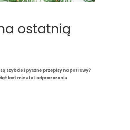
na ostatnią
 są szybkie i pyszne przepisy na potrawy?
ąt last minute i odpuszczaniu