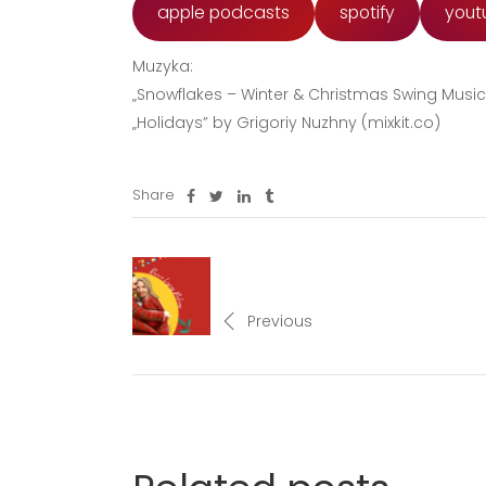
apple podcasts
spotify
yout
Muzyka:
„Snowflakes – Winter & Christmas Swing Music
„Holidays” by Grigoriy Nuzhny (mixkit.co)
Share
Previous