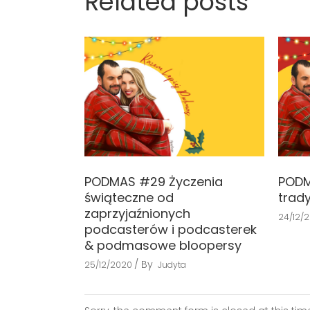
Related posts
PODMAS #29 Życzenia
PODM
świąteczne od
trad
zaprzyjaźnionych
24/12/
podcasterów i podcasterek
& podmasowe bloopersy
By
25/12/2020
Judyta