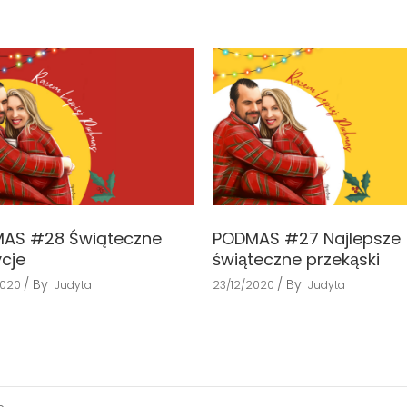
AS #28 Świąteczne
PODMAS #27 Najlepsze
ycje
świąteczne przekąski
By
By
2020
Judyta
23/12/2020
Judyta