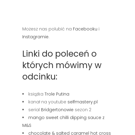
Możesz nas polubić na
Facebooku
i
Instagramie
.
Linki do poleceń o
których mówimy w
odcinku:
książka
Trole Putina
kanał na youtube
selfmastery.pl
serial
Bridgertonowie
sezon 2
mango sweet chilli dipping sauce z
M&S
chocolate & salted caramel hot cross