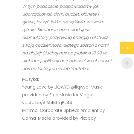
W tym podcaście podpowiadamy jak
uporządkować dom, budżet, planetę i
głowę, by żyć lekko, szczęśliwie, w swoim
rytmie. Słuchając nas naładujesz
akumulatory pozytywną energią i ułatwisz
swoją codzienność, dlatego zostań z nami
GBP
na dłużej! Słuchaj nas co piątek
o 13.00
w
ulubionej aplikacji do podcastów i obserwuj
nas na Instagramie lub Youtube!
Muzyka:
Young Love by LiQWYD @liqwyd. Music
provided by Free Music for Vlogs
youtu.be/ARA4MTqBz44
Minimal Corporate Upbeat Ambient by
Coma-Media provided by Pixabay