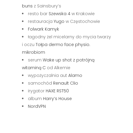
buns
z Sainsbury’s
resto bar
Szewska 4
w Krakowie
restauracja
Yugo
w Częstochowie
Folwark Kamyk
łagodny żel micelarny do mycia twarzy
i oczu
Tołpa dermo face physio.
mikrobiom
serum
Wake up shot z potrójną
witaminą C
od Alkemie
wypożyczalnia aut
Alamo
samochód
Renault Clio
irygator
HAXE RST50
album
Harry’s House
NordVPN