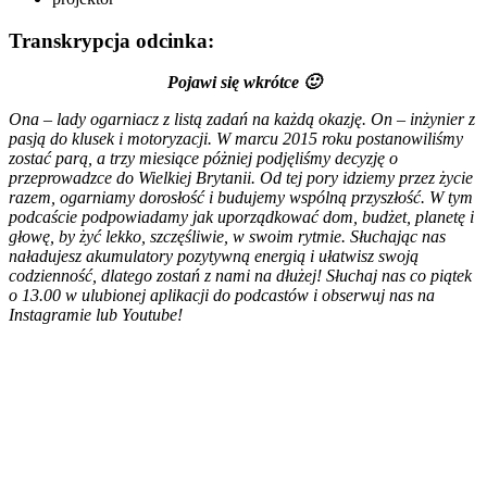
Transkrypcja odcinka:
Pojawi się wkrótce 🙂
Ona – lady ogarniacz z listą zadań na każdą okazję. On – inżynier z
pasją do klusek i motoryzacji. W marcu 2015 roku postanowiliśmy
zostać parą, a trzy miesiące póżniej podjęliśmy decyzję o
przeprowadzce do Wielkiej Brytanii. Od tej pory idziemy przez życie
razem, ogarniamy dorosłość i budujemy wspólną przyszłość. W tym
podcaście podpowiadamy jak uporządkować dom, budżet, planetę i
głowę, by żyć lekko, szczęśliwie, w swoim rytmie. Słuchając nas
naładujesz akumulatory pozytywną energią i ułatwisz swoją
codzienność, dlatego zostań z nami na dłużej! Słuchaj nas co piątek
o 13.00
w ulubionej aplikacji do podcastów i obserwuj nas na
Instagramie lub Youtube!