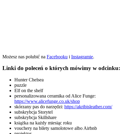
Możesz nas polubić na
Facebooku
i
Instagramie
.
Linki do poleceń o których mówimy w odcinku:
Hunter Chelsea
puzzle
Elf on the shelf
personalizowana ceramika od Alice Funge:
https://www.alicefunge.co.uk/shop
skórzany pas do narzędzi:
https://akribisleather.com/
subskrybcja Storytel
subskrybcja Skillshare
książka na każdy miesiąc roku
vouchery na bilety samolotowe albo Airbnb
projektor