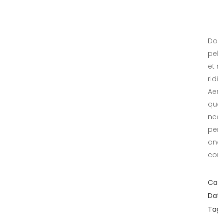
Do
pe
et
ri
Ae
qua
ne
pe
an
co
Ca
Da
Ta