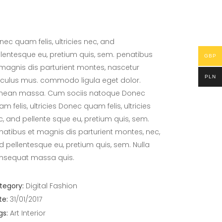
nec quam felis, ultricies nec, and
llentesque eu, pretium quis, sem. penatibus
GBP
 magnis dis parturient montes, nascetur
PLN
diculus mus. commodo ligula eget dolor.
nean massa. Cum sociis natoque Donec
m felis, ultricies Donec quam felis, ultricies
c, and pellente sque eu, pretium quis, sem.
natibus et magnis dis parturient montes, nec,
d pellentesque eu, pretium quis, sem. Nulla
nsequat massa quis.
tegory:
Digital
Fashion
te:
31/01/2017
gs:
Art
Interior