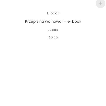
Dodaj do koszyka
E-book
Przepis na wolnowar – e-book
Oceniono
5.00
na 5
£
9.99