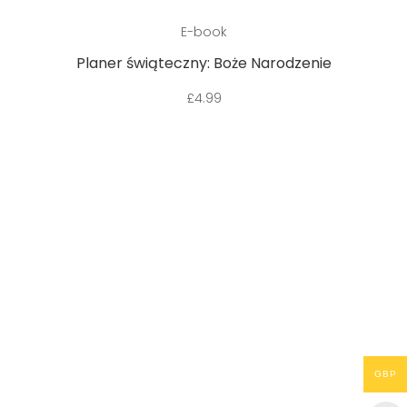
Dodaj do koszyka
E-book
Planer świąteczny: Boże Narodzenie
£
4.99
GBP