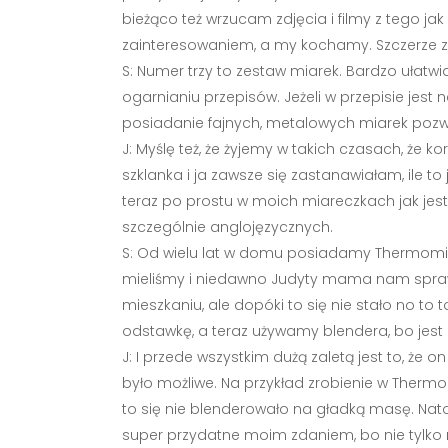
bieżąco też wrzucam zdjęcia i filmy z tego j
zainteresowaniem, a my kochamy. Szczerze 
S: Numer trzy to zestaw miarek. Bardzo ułatwi
ogarnianiu przepisów. Jeżeli w przepisie jest
posiadanie fajnych, metalowych miarek pozwal
J: Myślę też, że żyjemy w takich czasach, że k
szklanka i ja zawsze się zastanawiałam, ile to
teraz po prostu w moich miareczkach jak jest 
szczególnie anglojęzycznych.
S: Od wielu lat w domu posiadamy Thermomix 
mieliśmy i niedawno Judyty mama nam sprawił
mieszkaniu, ale dopóki to się nie stało no t
odstawkę, a teraz używamy blendera, bo jest po
J: I przede wszystkim dużą zaletą jest to, ż
było możliwe. Na przykład zrobienie w Thermom
to się nie blenderowało na gładką masę. Nato
super przydatne moim zdaniem, bo nie tylk