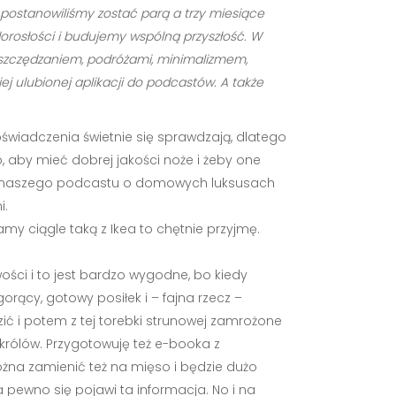
r. postanowiliśmy zostać parą a trzy miesiące
dorosłości i budujemy wspólną przyszłość. W
ę oszczędzaniem, podróżami, minimalizmem,
j ulubionej aplikacji do podcastów. A także
oświadczenia świetnie się sprawdzają, dlatego
, aby mieć dobrej jakości noże i żeby one
inku naszego podcastu o domowych luksusach
i.
amy ciągle taką z Ikea to chętnie przyjmę.
ści i to jest bardzo wygodne, bo kiedy
rący, gotowy posiłek i – fajna rzecz –
ić i potem z tej torebki strunowej zamrożone
 królów. Przygotowuję też e-booka z
można zamienić też na mięso i będzie dużo
pewno się pojawi ta informacja. No i na