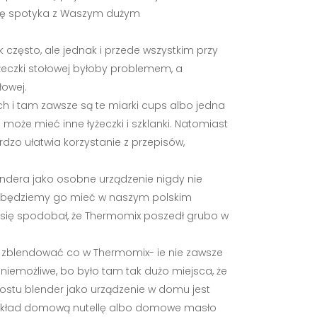
 się spotyka z Waszym dużym
k często, ale jednak i przede wszystkim przy
yżeczki stołowej byłoby problemem, a
łowej.
nych i tam zawsze są te miarki cups albo jedna
 może mieć inne łyżeczki i szklanki. Natomiast
rdzo ułatwia korzystanie z przepisów,
endera jako osobne urządzenie nigdy nie
i i będziemy go mieć w naszym polskim
am się spodobał, że Thermomix poszedł grubo w
am zblendować co w Thermomix- ie nie zawsze
 niemożliwe, bo było tam tak dużo miejsca, że
rostu blender jako urządzenie w domu jest
zykład domową nutellę albo domowe masło