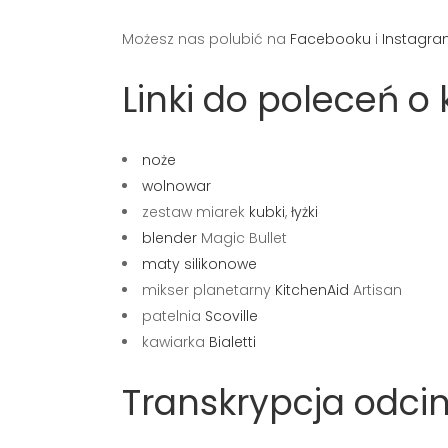
Możesz nas polubić na
Facebooku
i
Instagra
Linki do poleceń 
noże
wolnowar
zestaw miarek
kubki
,
łyżki
blender
Magic Bullet
maty silikonowe
mikser planetarny
KitchenAid
Artisan
patelnia
Scoville
kawiarka
Bialetti
Transkrypcja odcin