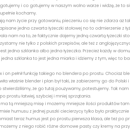
ak gotujemy i co gotujemy w naszym wolno warze i widzę, że to
zupełnie kochamy.
ają nam życie przy gotowaniu, pieczeniu co się nie zdarza aż ta
 napisane jedna czwarta łyżeczki stołowej no to odmierzenie z ł
a nam na to, że faktycznie dajemy jedną czwartą łyżeczki sto
orzystamy nie tylko z polskich przepisów, ale też z anglojęzycz
 jest jedna szklanka albo jedna łyżeczka. Przecież każdy w domu
jedna szklanka to jest jedna miarka i idziemy z tym, więc to ba
i on pełnił funkcję takiego no blendera po prostu. Chociaż bl
a właśnie blender i plan był taki, że zabierzemy go do Polsk
o to stwierdziliśmy, że go tutaj poużywamy, potestujemy. Tak n
 prostu łatwiej, szybciej i mniej sprzątania.
e on ma tą mniejszą misę i możemy mniejsze ilości produktów t
ixie humusu z jednej puszki ciecierzycy tylko było praktycznie
miast teraz humus jest po prostu pierwsza klasa, ale też po p
o możemy z niego robić różne domowe pasty czy kremy na pr