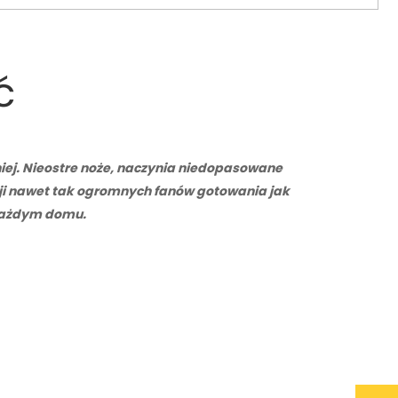
ć
mniej. Nieostre noże, naczynia niedopasowane
cji nawet tak ogromnych fanów gotowania jak
 każdym domu.