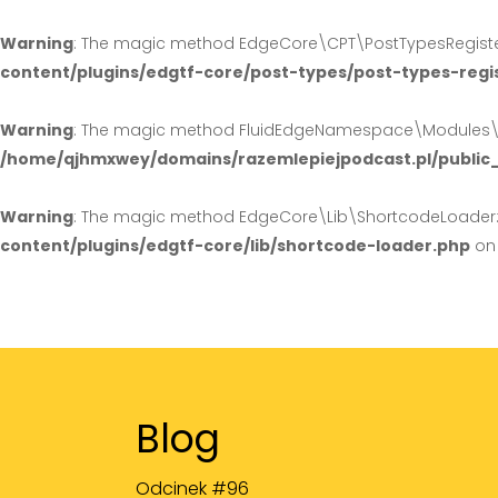
Warning
: The magic method EdgeCore\CPT\PostTypesRegister:
content/plugins/edgtf-core/post-types/post-types-regi
Warning
: The magic method FluidEdgeNamespace\Modules\Hea
/home/qjhmxwey/domains/razemlepiejpodcast.pl/public
Warning
: The magic method EdgeCore\Lib\ShortcodeLoader::_
content/plugins/edgtf-core/lib/shortcode-loader.php
on 
Blog
Odcinek #96