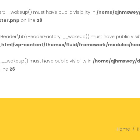
:__wakeup() must have public visibility in
/home/qjhmxwey/
ster.php
on line
28
der\Lib\HeaderFactory::__wakeup() must have public visibil
_html/wp-content/themes/fluid/framework/modules/head
_wakeup() must have public visibility in
/home/qjhmxwey/do
line
26
Home
/
K