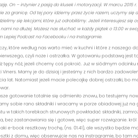
zję. On – inżynier z pasją do klusek i motoryzacji. W marcu 2015 
e za granicę. Od tej pory idziemy przez życie razem, uczymy się 
limy się lekcjami, które już odrobiliśmy. Jeżeli interesujesz si
ami na dłużej. Możesz nas słuchać w każdy piątek o 13.00 w swoje
Lepiej Podcast na Facebooku i na Instagramie.
eczy, które według nas warto mieć w kuchni i które z naszego d
erwszego, czyli noże i ostrzałka. W gotowaniu podstawą jest to
go niż tępy nóź, jeżeli chcemy coś pokroić. Już w siódmym odc
ners. Mamy je do dzisiaj i jesteśmy z nich bardzo zadowolen
ia lat. Natomiast jeżeli macie polecajkę dobrej ostrzałki, bo m
owar.
ze gotowanie totalnie się odmieniło znowu, bo testujemy nowo
y sobie rano składniki i wracamy w porze obiadowej już na go
stu w takich torebkach strunowych powkładać składniki, zamroz
a, bez zastanawiania się i gotowe, więc super rozwiązanie. król
aki e-book resztkowy trochę, (ns. 01:41), ale wszystko będzie 
ztki z domu, więc obserwujcie nas na instragramie, bo tam na 