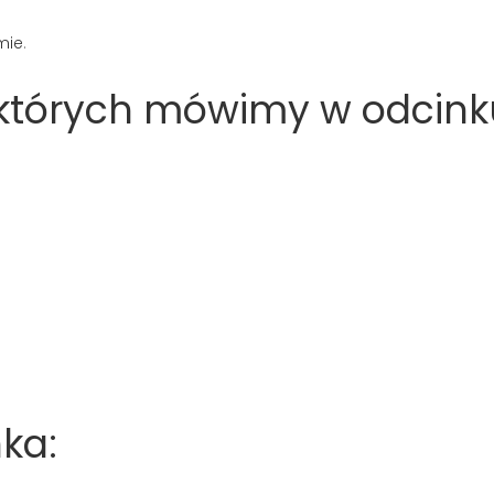
mie
.
o których mówimy w odcink
ka: