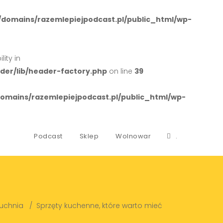
domains/razemlepiejpodcast.pl/public_html/wp-
ity in
er/lib/header-factory.php
on line
39
mains/razemlepiejpodcast.pl/public_html/wp-
Podcast
Sklep
Wolnowar
.
uchnia
/
Sprzęty kuchenne, które warto mieć