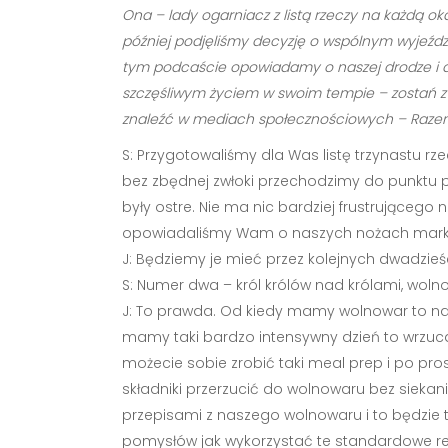
Ona – lady ogarniacz z listą rzeczy na każdą oka
później podjęliśmy decyzję o wspólnym wyjeździ
tym podcaście opowiadamy o naszej drodze i dzie
szczęśliwym życiem w swoim tempie – zostań z n
znaleźć w mediach społecznościowych – Razem 
S: Przygotowaliśmy dla Was listę trzynastu rz
bez zbędnej zwłoki przechodzimy do punktu pi
były ostre. Nie ma nic bardziej frustrujące
opowiadaliśmy Wam o naszych nożach marki Vi
J: Będziemy je mieć przez kolejnych dwadzieśc
S: Numer dwa – król królów nad królami, woln
J: To prawda. Od kiedy mamy wolnowar to nas
mamy taki bardzo intensywny dzień to wrzucam
możecie sobie zrobić taki meal prep i po pro
składniki przerzucić do wolnowaru bez siekani
przepisami z naszego wolnowaru i to będzie t
pomysłów jak wykorzystać te standardowe res