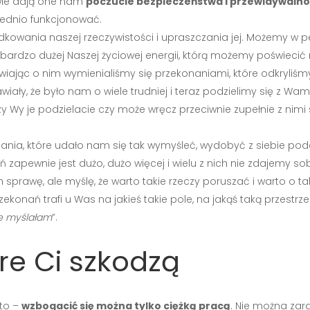
iwie dają one nam
poczucie bezpieczeństwa i przewidywalno
iednio funkcjonować.
ądkowania naszej rzeczywistości i upraszczania jej. Możemy
rdzo dużej Naszej życiowej energii, którą możemy poświecić 
wiając o nim wymienialiśmy się przekonaniami, które odkryliśmy
wiały, że było nam o wiele trudniej i teraz podzielimy się z Wa
zy Wy je podzielacie czy może wręcz przeciwnie zupełnie z nimi si
konania, które udało nam się tak wymyśleć, wydobyć z siebie
 zapewnie jest dużo, dużo więcej i wielu z nich nie zdajemy sob
 sprawę, ale myślę, że warto takie rzeczy poruszać i warto o 
konań trafi u Was na jakieś takie pole, na jakąś taką przestrzeń,
ie myślałam
”.
re Ci szkodzą
 to –
wzbogacić się można tylko ciężką pracą
. Nie można zar