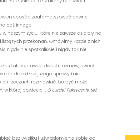
ści
. Poczucie, że rozumiemy ten świat i
 w pewien sposób zautomatyzować pewne
na coś innego.
 w naszym życiu, które nie zawsze działały na
mi listą tych przekonań. Omówimy każde z nich
ę nigdy nie spotkaliście i nigdy tak nie
 podczas tak naprawdę dwóch rozmów, dwóch
ie do dnia dzisiejszego sprawy i nie
takich rzeczach rozmawiać, bo być może
 w której powiecie: ,,
O kurde! Faktycznie też
abiać bez wysiłku i uświadomienie sobie go