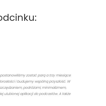
odcinku:
r. postanowiliśmy zostać parą a trzy miesiące
dorosłości i budujemy wspólną przyszłość. W
ę oszczędzaniem, podróżami, minimalizmem,
j ulubionej aplikacji do podcastów. A także