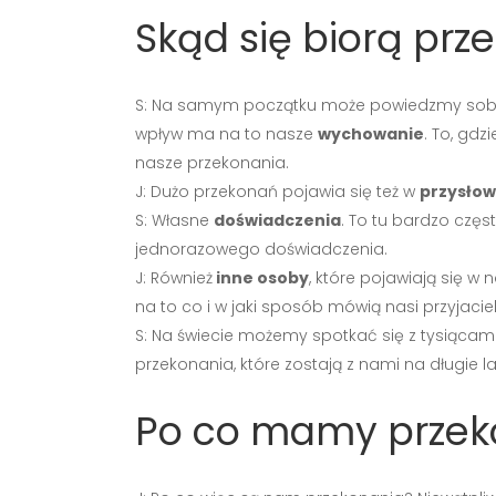
Skąd się biorą prz
S: Na samym początku może powiedzmy sobie 
wpływ ma na to nasze
wychowanie
. To, gdz
nasze przekonania.
J: Dużo przekonań pojawia się też w
przysłow
S: Własne
doświadczenia
. To tu bardzo czę
jednorazowego doświadczenia.
J: Również
inne osoby
, które pojawiają się w
na to co i w jaki sposób mówią nasi przyjaci
S: Na świecie możemy spotkać się z tysiącam
przekonania, które zostają z nami na długie l
Po co mamy przek