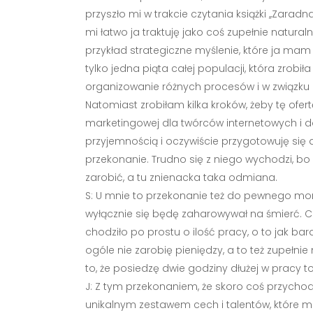
przyszło mi w trakcie czytania książki ,,Zarad
mi łatwo ja traktuję jako coś zupełnie natura
przykład strategiczne myślenie, które ja ma
tylko jedna piąta całej populacji, która zrob
organizowanie różnych procesów i w związku z t
Natomiast zrobiłam kilka kroków, żeby tę ofer
marketingowej dla twórców internetowych i do
przyjemnością i oczywiście przygotowuję się 
przekonanie. Trudno się z niego wychodzi, bo p
zarobić, a tu znienacka taka odmiana.
S: U mnie to przekonanie też do pewnego mome
wyłącznie się będę zaharowywał na śmierć. C
chodziło po prostu o ilość pracy, o to jak ba
ogóle nie zarobię pieniędzy, a to też zupełnie
to, że posiedzę dwie godziny dłużej w pracy to 
J: Z tym przekonaniem, że skoro coś przychodzi
unikalnym zestawem cech i talentów, które m