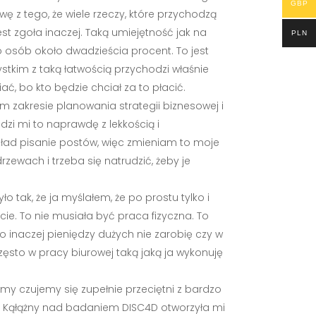
GBP
wę z tego, że wiele rzeczy, które przychodzą
st zgoła inaczej. Taką umiejętność jak na
PLN
 osób około dwadzieścia procent. To jest
ystkim z taką łatwością przychodzi właśnie
ać, bo kto będzie chciał za to płacić.
im zakresie planowania strategii biznesowej i
zi mi to naprawdę z lekkością i
ykład pisanie postów, więc zmieniam to moje
rzewach i trzeba się natrudzić, żeby je
tak, że ja myślałem, że po prostu tylko i
e. To nie musiała być praca fizyczna. To
To inaczej pieniędzy dużych nie zarobię czy w
często w pracy biurowej taką jaką ja wykonuję
e my czujemy się zupełnie przeciętni z bardzo
ią Kąłążny nad badaniem DISC4D otworzyła mi