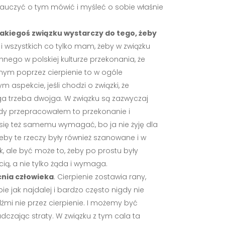
nauczyć o tym mówić i myśleć o sobie właśnie
jakiegoś związku wystarczy do tego, żeby
 i wszystkich co tylko mam, żeby w związku
hnego w polskiej kulturze przekonania, że
etnym poprzez cierpienie to w ogóle
 aspekcie, jeśli chodzi o związki, że
anga trzeba dwojga. W związku są zazwyczaj
gdy przepracowałem to przekonanie i
się też samemu wymagać, bo ja nie żyję dla
żeby te rzeczy były również szanowane i w
k, ale być może to, żeby po prostu były
cią, a nie tylko żąda i wymaga.
cnia człowieka
. Cierpienie zostawia rany,
ie jak najdalej i bardzo często nigdy nie
dźmi nie przez cierpienie. I możemy być
dczając straty. W związku z tym cala ta