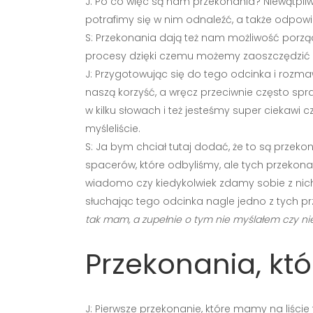
J: Po co więc są nam przekonania? Niewątpl
potrafimy się w nim odnaleźć, a także odpow
S: Przekonania dają też nam możliwość porz
procesy dzięki czemu możemy zaoszczędzić ba
J: Przygotowując się do tego odcinka i rozma
naszą korzyść, a wręcz przeciwnie często spra
w kilku słowach i też jesteśmy super ciekawi c
myśleliście.
S: Ja bym chciał tutaj dodać, że to są prze
spacerów, które odbyliśmy, ale tych przekonań
wiadomo czy kiedykolwiek zdamy sobie z nich
słuchając tego odcinka nagle jedno z tych prze
tak mam, a zupełnie o tym nie myślałem czy n
Przekonania, któ
J: Pierwsze przekonanie, które mamy na liście