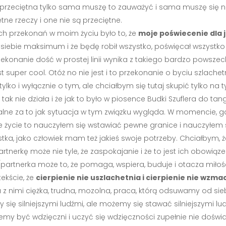
tem przeciętna tylko sama muszę to zauważyć i sama muszę się 
ne rzeczy i one nie są przeciętne.
ch przekonań w moim życiu było to, że
moje poświecenie dla 
od siebie maksimum i że będę robił wszystko, poświęcał wszystko
zekonanie dość w prostej linii wynika z takiego bardzo powszec
est super cool. Otóż no nie jest i to przekonanie o byciu szlach
 i wyłącznie o tym, ale chciałbym się tutaj skupić tylko na tym
 tak nie działa i że jak to było w piosence Budki Szuflera do t
alne za to jak sytuacja w tym związku wygląda. W momencie, 
 życie to nauczyłem się wstawiać pewne granice i nauczyłem 
ostka, jako człowiek mam też jakieś swoje potrzeby. Chciałbym, 
erkę może nie tyle, że zaspokajanie i że to jest ich obowiąze
/partnerka może to, że pomaga, wspiera, buduje i otacza miłoś
ekście, że
cierpienie nie uszlachetnia i cierpienie nie wzma
 z nimi ciężka, trudna, mozolna, praca, którą odsuwamy od sieb
 się silniejszymi ludźmi, ale możemy się stawać silniejszymi lu
emy być wdzięczni i uczyć się wdzięczności zupełnie nie doświa