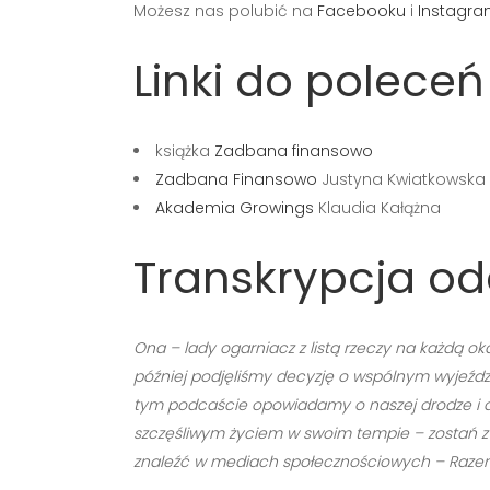
Możesz nas polubić na
Facebooku
i
Instagra
Linki do polece
książka
Zadbana finansowo
Zadbana Finansowo
Justyna Kwiatkowska
Akademia Growings
Klaudia Kałążna
Transkrypcja od
Ona – lady ogarniacz z listą rzeczy na każdą oka
później podjęliśmy decyzję o wspólnym wyjeździ
tym podcaście opowiadamy o naszej drodze i dzie
szczęśliwym życiem w swoim tempie – zostań z n
znaleźć w mediach społecznościowych – Razem 