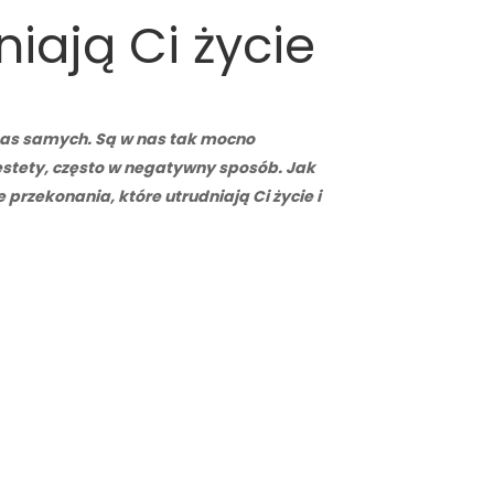
iają Ci życie
o nas samych. Są w nas tak mocno
estety, często w negatywny sposób. Jak
rzekonania, które utrudniają Ci życie i