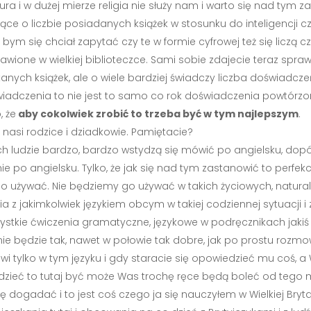
tura i w dużej mierze religia nie służy nam i warto się nad tym z
e o liczbie posiadanych książek w stosunku do inteligencji czł
a bym się chciał zapytać czy te w formie cyfrowej też się liczą cz
ystawione w wielkiej biblioteczce. Sami sobie zdajecie teraz spr
tanych książek, ale o wiele bardziej świadczy liczba doświadcze
wiadczenia to nie jest to samo co rok doświadczenia powtórzo
, że
aby cokolwiek zrobić to trzeba być w tym najlepszym
.
i nasi rodzice i dziadkowie. Pamiętacie?
ich ludzie bardzo, bardzo wstydzą się mówić po angielsku, dopó
e po angielsku. Tylko, że jak się nad tym zastanowić to perfek
 go używać. Nie będziemy go używać w takich życiowych, natura
ia z jakimkolwiek językiem obcym w takiej codziennej sytuacji 
ystkie ćwiczenia gramatyczne, językowe w podręcznikach jakiś t
gdy nie będzie tak, nawet w połowie tak dobre, jak po prostu r
i tylko w tym języku i gdy staracie się opowiedzieć mu coś, a 
dzieć to tutaj być może Was trochę ręce będą boleć od tego 
ię dogadać i to jest coś czego ja się nauczyłem w Wielkiej Bryta