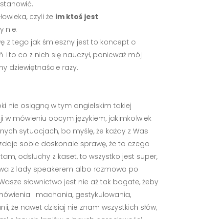
astanowić.
owieka, czyli że
im ktoś jest
y nie.
awę z tego jak śmieszny jest to koncept o
ń i to co z nich się nauczył, ponieważ mój
ny dziewiętnaście razy.
ki nie osiągną w tym angielskim takiej
cji w mówieniu obcym językiem, jakimkolwiek
lnych sytuacjach, bo myślę, że każdy z Was
i zdaje sobie doskonale sprawę, że to czego
am, odsłuchy z kaset, to wszystko jest super,
ozmowa z lady speakerem albo rozmowa po
Wasze słownictwo jest nie aż tak bogate, żeby
mówienia i machania, gestykulowania,
nii, że nawet dzisiaj nie znam wszystkich słów,