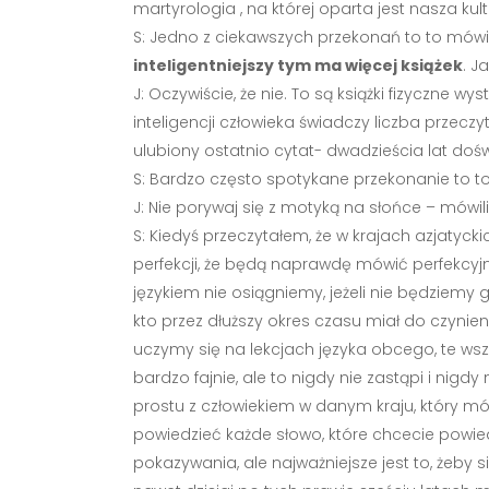
martyrologia , na której oparta jest nasza kul
S: Jedno z ciekawszych przekonań to to mówiąc
inteligentniejszy tym ma więcej książek
. J
J: Oczywiście, że nie. To są książki fizyczne w
inteligencji człowieka świadczy liczba przeczy
ulubiony ostatnio cytat- dwadzieścia lat doś
S: Bardzo często spotykane przekonanie to to
J: Nie porywaj się z motyką na słońce – mówil
S: Kiedyś przeczytałem, że w krajach azjatyck
perfekcji, że będą naprawdę mówić perfekcyjni
językiem nie osiągniemy, jeżeli nie będziemy
kto przez dłuższy okres czasu miał do czynien
uczymy się na lekcjach języka obcego, te wsz
bardzo fajnie, ale to nigdy nie zastąpi i ni
prostu z człowiekiem w danym kraju, który mów
powiedzieć każde słowo, które chcecie powie
pokazywania, ale najważniejsze jest to, żeby s