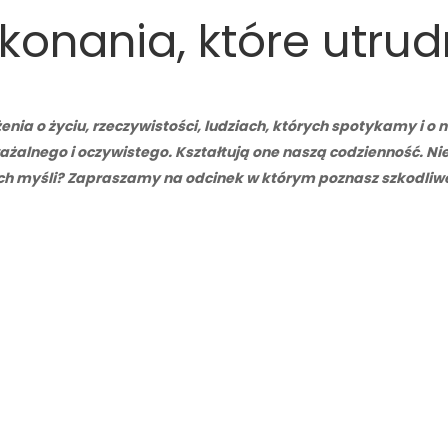
konania, które utrudn
enia o życiu, rzeczywistości, ludziach, których spotykamy i 
żalnego i oczywistego. Kształtują one naszą codzienność. Ni
h myśli? Zapraszamy na odcinek w którym poznasz szkodliwe p