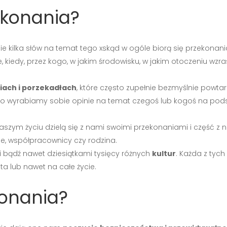
ekonania?
kilka słów na temat tego xskąd w ogóle biorą się przekonani
ie, kiedy, przez kogo, w jakim środowisku, w jakim otoczeniu w
iach i porzekadłach
, które często zupełnie bezmyślnie powta
sto wyrabiamy sobie opinie na temat czegoś lub kogoś na pods
 naszym życiu dzielą się z nami swoimi przekonaniami i część 
ele, współpracownicy czy rodzina.
i bądź nawet dziesiątkami tysięcy różnych
kultur
. Każda z tych
ata lub nawet na całe życie.
onania?