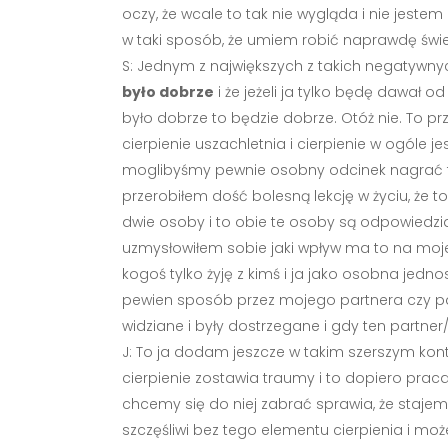
oczy, że wcale to tak nie wygląda i nie jes
w taki sposób, że umiem robić naprawdę świet
S: Jednym z największych z takich negatywny
było dobrze
i że jeżeli ja tylko będę dawał 
było dobrze to będzie dobrze. Otóż nie. To pr
cierpienie uszachletnia i cierpienie w ogóle j
moglibyśmy pewnie osobny odcinek nagrać tylko
przerobiłem dość bolesną lekcję w życiu, że to
dwie osoby i to obie te osoby są odpowiedzi
uzmysłowiłem sobie jaki wpływ ma to na moje
kogoś tylko żyję z kimś i ja jako osobna jedn
pewien sposób przez mojego partnera czy partn
widziane i były dostrzegane i gdy ten partner
J: To ja dodam jeszcze w takim szerszym kont
cierpienie zostawia traumy i to dopiero praca
chcemy się do niej zabrać sprawia, że stajemy
szczęśliwi bez tego elementu cierpienia i moż