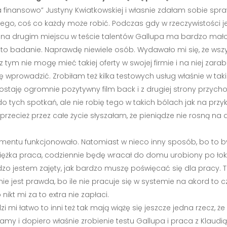
na finansowo” Justyny Kwiatkowskiej i własnie zdałam sobie spra
lnego, coś co każdy może robić. Podczas gdy w rzeczywistości je
m na drugim miejscu w teście talentów Gallupa ma bardzo mało
iła to badanie. Naprawdę niewiele osób. Wydawało mi się, że wsz
ym nie mogę mieć takiej oferty w swojej firmie i na niej zarabi
tę wprowadzić. Zrobiłam też kilka testowych usług właśnie w tak
staję ogromnie pozytywny film back i z drugiej strony przychod
do tych spotkań, ale nie robię tego w takich bólach jak na prz
rzecież przez całe życie słyszałam, że pieniądze nie rosną na d
ntu funkcjonowało. Natomiast w nieco inny sposób, bo to było 
iężka praca, codziennie będę wracał do domu urobiony po łokci
rdzo jestem zajęty, jak bardzo muszę poświęcać się dla pracy. 
 nie jest prawda, bo ile nie pracuje się w systemie na akord to 
nikt mi za to extra nie zapłaci.
 mi łatwo to inni też tak mają wiążę się jeszcze jedna rzecz, ż
amy i dopiero właśnie zrobienie testu Gallupa i praca z Klaud