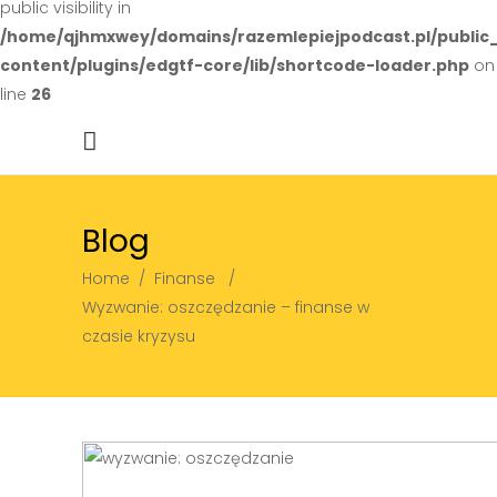
public visibility in
/home/qjhmxwey/domains/razemlepiejpodcast.pl/public
content/plugins/edgtf-core/lib/shortcode-loader.php
on
line
26
Blog
Home
/
Finanse
/
Wyzwanie: oszczędzanie – finanse w
czasie kryzysu