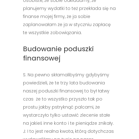
osobiste, że sobie odkładamy, że
planujemy wydatki to też przekłada się na
finanse mojej firmy, że ja sobie
zaplanowałam że ja w styczniu zapłacę
te wszystkie zobowiązania.
Budowanie poduszki
finansowej
S: Na pewno skłamalibyśmy gdybyśmy
powiedzieli, że te trzy lata budowania
naszej poduszki finansowej to był łatwy
czas że to wszystko przyszło tak po
prostu jakby pstryknąć palcami, że
wystarczyło tylko ustawić zlecenie stałe
na jakieś inne konto i te pieniądze znikały.
J: I to jest realna kwota, którą dotychczas