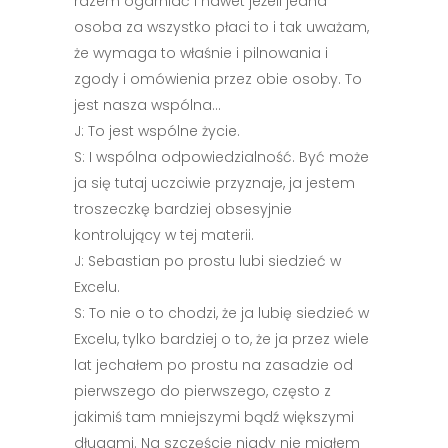
razem ogarniać i nawet jeżeli jedna
osoba za wszystko płaci to i tak uważam,
że wymaga to właśnie i pilnowania i
zgody i omówienia przez obie osoby. To
jest nasza wspólna…
J: To jest wspólne życie.
S: I wspólna odpowiedzialność. Być może
ja się tutaj uczciwie przyznaje, ja jestem
troszeczkę bardziej obsesyjnie
kontrolujący w tej materii.
J: Sebastian po prostu lubi siedzieć w
Excelu.
S: To nie o to chodzi, że ja lubię siedzieć w
Excelu, tylko bardziej o to, że ja przez wiele
lat jechałem po prostu na zasadzie od
pierwszego do pierwszego, często z
jakimiś tam mniejszymi bądź większymi
długami. Na szczęście nigdy nie miałem