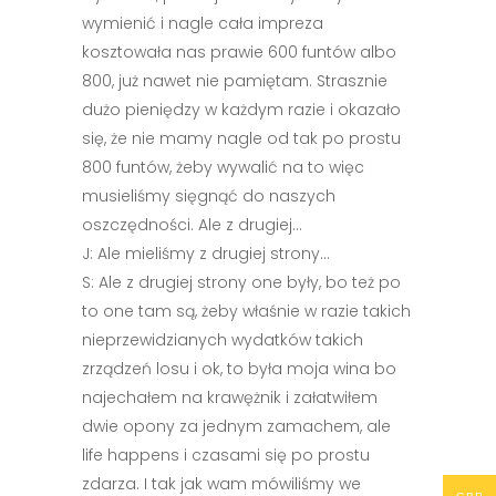
wymienić i nagle cała impreza
kosztowała nas prawie 600 funtów albo
800, już nawet nie pamiętam. Strasznie
dużo pieniędzy w każdym razie i okazało
się, że nie mamy nagle od tak po prostu
800 funtów, żeby wywalić na to więc
musieliśmy sięgnąć do naszych
oszczędności. Ale z drugiej…
J: Ale mieliśmy z drugiej strony…
S: Ale z drugiej strony one były, bo też po
to one tam są, żeby właśnie w razie takich
nieprzewidzianych wydatków takich
zrządzeń losu i ok, to była moja wina bo
najechałem na krawężnik i załatwiłem
dwie opony za jednym zamachem, ale
life happens i czasami się po prostu
zdarza. I tak jak wam mówiliśmy we