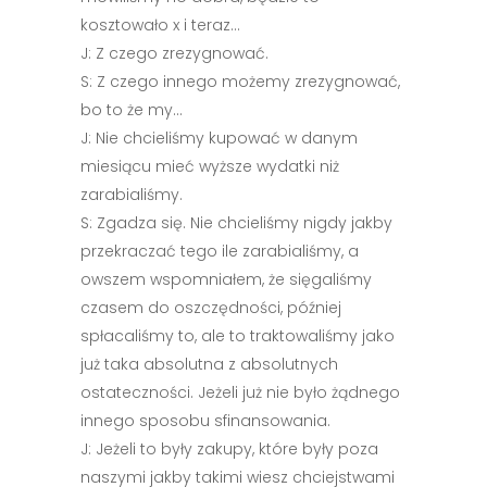
kosztowało x i teraz…
J: Z czego zrezygnować.
S: Z czego innego możemy zrezygnować,
bo to że my…
J: Nie chcieliśmy kupować w danym
miesiącu mieć wyższe wydatki niż
zarabialiśmy.
S: Zgadza się. Nie chcieliśmy nigdy jakby
przekraczać tego ile zarabialiśmy, a
owszem wspomniałem, że sięgaliśmy
czasem do oszczędności, później
spłacaliśmy to, ale to traktowaliśmy jako
już taka absolutna z absolutnych
ostateczności. Jeżeli już nie było żądnego
innego sposobu sfinansowania.
J: Jeżeli to były zakupy, które były poza
naszymi jakby takimi wiesz chciejstwami