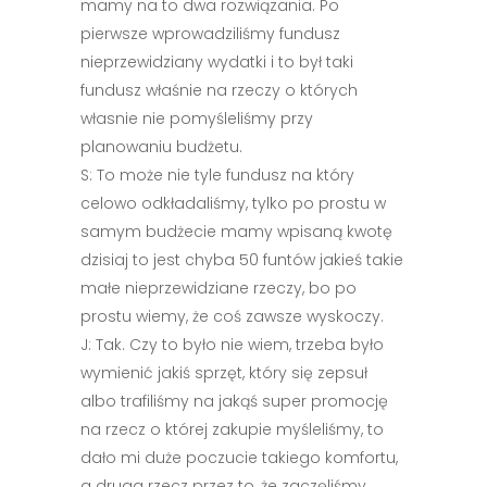
mamy na to dwa rozwiązania. Po
pierwsze wprowadziliśmy fundusz
nieprzewidziany wydatki i to był taki
fundusz właśnie na rzeczy o których
własnie nie pomyśleliśmy przy
planowaniu budżetu.
S: To może nie tyle fundusz na który
celowo odkładaliśmy, tylko po prostu w
samym budżecie mamy wpisaną kwotę
dzisiaj to jest chyba 50 funtów jakieś takie
małe nieprzewidziane rzeczy, bo po
prostu wiemy, że coś zawsze wyskoczy.
J: Tak. Czy to było nie wiem, trzeba było
wymienić jakiś sprzęt, który się zepsuł
albo trafiliśmy na jakąś super promocję
na rzecz o której zakupie myśleliśmy, to
dało mi duże poczucie takiego komfortu,
a druga rzecz przez to, że zaczęliśmy