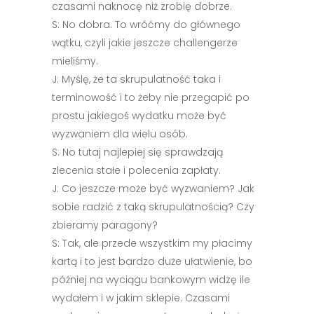
czasami naknocę niż zrobię dobrze.
S: No dobra. To wróćmy do głównego
wątku, czyli jakie jeszcze challengerze
mieliśmy.
J: Myślę, że ta skrupulatność taka i
terminowość i to żeby nie przegapić po
prostu jakiegoś wydatku może być
wyzwaniem dla wielu osób.
S: No tutaj najlepiej się sprawdzają
zlecenia stałe i polecenia zapłaty.
J: Co jeszcze może być wyzwaniem? Jak
sobie radzić z taką skrupulatnością? Czy
zbieramy paragony?
S: Tak, ale przede wszystkim my płacimy
kartą i to jest bardzo duże ułatwienie, bo
później na wyciągu bankowym widzę ile
wydałem i w jakim sklepie. Czasami