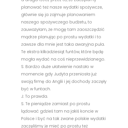
planować też nasze wydatki spożywcze,
głównie się ja zajmuje planowaniem
naszego spożywczego budżetu, to
zauważyłam, że mogę tam zaoszczędzić
mądrze planując po prostu wydatki i to
zawsze dla mnie jest taka awaryjna pula.
Te ekstra kilkadziesiąt funtów, które będę
mogła wydać na coś nieprzewidzianego.
S: Bardzo duże ułatwienie nastało w
momencie gdy Judyta przeniosła już
swoją firmę do Anglii i jej dochody zaczęły
być w funtach.
J: To prawda.
S: Te pieniądze zamiast po prostu
lądować gdzieś tam na jakiś koncie w
Polsce i być na tak zwane polskie wydatki
zaczęliśmy je mieć po prostu też