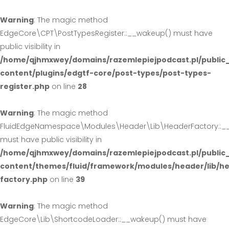
Warning
: The magic method
EdgeCore\CPT\PostTypesRegister::__wakeup() must have
public visibility in
/home/qjhmxwey/domains/razemlepiejpodcast.pl/public
content/plugins/edgtf-core/post-types/post-types-
register.php
on line
28
Warning
: The magic method
FluidEdgeNamespace\Modules\Header\Lib\HeaderFactory::_
must have public visibility in
/home/qjhmxwey/domains/razemlepiejpodcast.pl/public
content/themes/fluid/framework/modules/header/lib/h
factory.php
on line
39
Warning
: The magic method
EdgeCore\Lib\ShortcodeLoader::__wakeup() must have