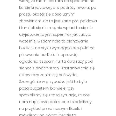
widzę, że mam coś tam do spłacenia na
karcie kredytowej, a w podróży rewolut po
prostu okazał się absolutnym
zbawieniem. Bo to jest karta pre-paidowa
i tam jak się nie ma, nie wpłaci to się nie
użyje, także to jest super. Tak jak Judyta
wcześniej wspominała to planowanie
budżetu na styku wymagało skrupulatne
pilnowania budżetu i naprawdę
oglądania czasami funta dwa razy pod
słońce z dwóch stron i zastanowienia się
cztery razy zanim się coś wyda.
Szczególnie w przypadku jeśli to było
poza budżetem, bo wiele razy
spotkaliśmy się z taką sytuacją, że coś
nam nagle było potrzebne i siadaliśmy
na przykład przed naszym Excelu i
mówiliśmy no dobra, będzie to