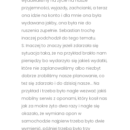
wydawaliśmy na życie na nasze
przyjemności, wyjazdy, zachcianki, a teraz
ona idzie na konto i dla mnie ona była
wydawana jakby, ona była nie do
ruszenia zupełnie. Sebastian trochę
inaczej podchodził do tego tematu.
S: Inaczej to znaczy jeżeli zdarzała się
sytuacja taka, że na przykład brakło nam
pieniędzy bo wydarzyło się jakieś wydatki,
które nie zaplanowaliśmy albo niezbyt
dobrze zrobiliśmy nasze planowanie, co
też się zdarzało i do dzisiaj nasze… Na
przykład i trzeba było nagle wezwać jakiś
mobilny serwis z oponami, który kosił nas
jak za mokre żyto dwa razy i nagle się
okazało, że wymiana opon w
samochodzie najpierw trzeba było dwie
wymienić, później trzeba było trzy