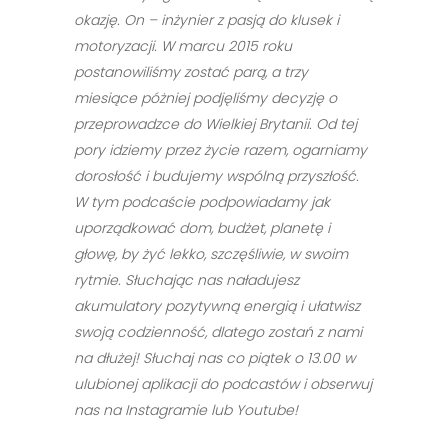
okazję. On – inżynier z pasją do klusek i
motoryzacji. W marcu 2015 roku
postanowiliśmy zostać parą, a trzy
miesiące póżniej podjęliśmy decyzję o
przeprowadzce do Wielkiej Brytanii. Od tej
pory idziemy przez życie razem, ogarniamy
dorosłość i budujemy wspólną przyszłość.
W tym podcaście podpowiadamy jak
uporządkować dom, budżet, planetę i
głowę, by żyć lekko, szczęśliwie, w swoim
rytmie. Słuchając nas naładujesz
akumulatory pozytywną energią i ułatwisz
swoją codzienność, dlatego zostań z nami
na dłużej! Słuchaj nas co piątek
o 13.00
w
ulubionej aplikacji do podcastów i obserwuj
nas na Instagramie lub Youtube!