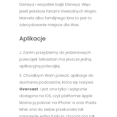
Disneya i wszystkie bajki Disneya. Więc
jeżeli jesteście fanami Gwiezdnych Wojen,
Marvela albo familijnego kina to jest to
zdecydowanie miejsce dla Was.
Aplikacje
J: Zanim przejdziemy do jedzeniowych
polecajek Sebastian ma jeszcze jedną
aplikacyjną polecajkę.
S: Chciałbym Wam polecić aplikacje do
słuchania podcastów, która się nazywa
Overcast
. I jest ona tylko i wyłącznie
dostępna na IOS, czyli platformie Apple
Można ją pobrać na iPhone ’a oraz iPada.
Mnie ona do siebie przekonała tak
naprawdę jedną funkcją, chociaż ma tak