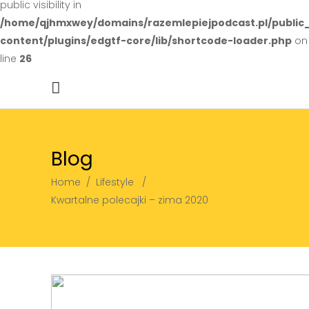
public visibility in
/home/qjhmxwey/domains/razemlepiejpodcast.pl/public
content/plugins/edgtf-core/lib/shortcode-loader.php
on
line
26
Blog
Home
/
Lifestyle
/
Kwartalne polecajki – zima 2020