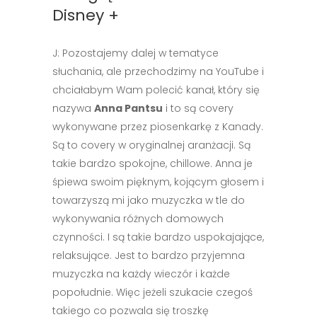
Disney +
J: Pozostajemy dalej w tematyce
słuchania, ale przechodzimy na YouTube i
chciałabym Wam polecić kanał, który się
nazywa
Anna Pantsu
i to są covery
wykonywane przez piosenkarkę z Kanady.
Są to covery w oryginalnej aranżacji. Są
takie bardzo spokojne, chillowe. Anna je
śpiewa swoim pięknym, kojącym głosem i
towarzyszą mi jako muzyczka w tle do
wykonywania różnych domowych
czynności. I są takie bardzo uspokajające,
relaksujące. Jest to bardzo przyjemna
muzyczka na każdy wieczór i każde
popołudnie. Więc jeżeli szukacie czegoś
takiego co pozwala się troszkę