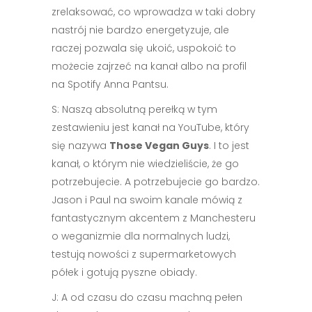
zrelaksować, co wprowadza w taki dobry
nastrój nie bardzo energetyzuje, ale
raczej pozwala się ukoić, uspokoić to
możecie zajrzeć na kanał albo na profil
na Spotify Anna Pantsu.
S: Naszą absolutną perełką w tym
zestawieniu jest kanał na YouTube, który
się nazywa
Those Vegan Guys
. I to jest
kanał, o którym nie wiedzieliście, że go
potrzebujecie. A potrzebujecie go bardzo.
Jason i Paul na swoim kanale mówią z
fantastycznym akcentem z Manchesteru
o weganizmie dla normalnych ludzi,
testują nowości z supermarketowych
półek i gotują pyszne obiady.
J: A od czasu do czasu machną pełen