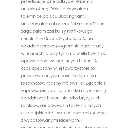
przedświąteczne odkrycie. Razem z
autorką Anną Orkisz odkrywałam
tajemnice pałacu Buckingham,
analizowałam okoliczności śmierci Diany i
zaglądałam zza kulisy netflixowego
serialu The Crown. Słychać, że Anna
wkłada naprawdę ogromnie dużo pracy
w research, a przy tym ma wielki talent do
opowiadania wciągających historii. A
czas spędzony w jej towarzystwie to
prawdziwa przyjemność nie tylko dla
fascynatów rodziny królewskiej. Zgodnie z
zapowiedzią z opisu odcinka możemy się
spodziewać historii nie tylko brytyjskich
rojalsów, ale odwiedzin także na innych
europejskich królewskich dworach. A więc
z wypastowanymi lakierkami i
przećwiczonym drgnięciem czekam na te