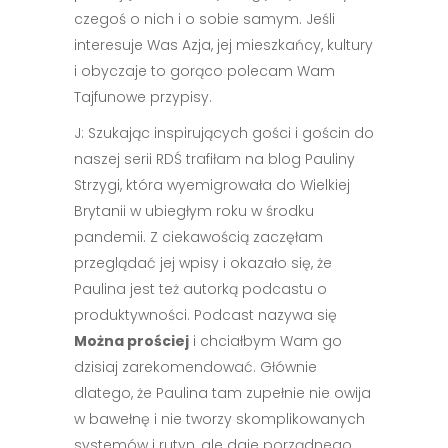
czegoś o nich i o sobie samym. Jeśli
interesuje Was Azja, jej mieszkańcy, kultury
i obyczaje to gorąco polecam Wam
Tajfunowe przypisy.
J: Szukając inspirujących gości i gościn do
naszej serii RDŚ trafiłam na blog Pauliny
Strzygi, która wyemigrowała do Wielkiej
Brytanii w ubiegłym roku w środku
pandemii. Z ciekawością zaczęłam
przeglądać jej wpisy i okazało się, że
Paulina jest też autorką podcastu o
produktywności. Podcast nazywa się
Można prościej
i chciałbym Wam go
dzisiaj zarekomendować. Głównie
dlatego, że Paulina tam zupełnie nie owija
w bawełnę i nie tworzy skomplikowanych
systemów i rutyn, ale daje porządnego