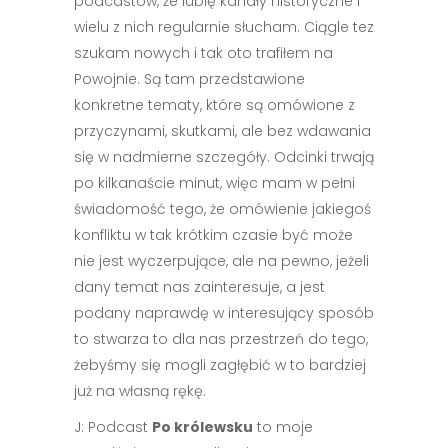
podcastów, że lubię kanały historyczne i
wielu z nich regularnie słucham. Ciągle tez
szukam nowych i tak oto trafiłem na
Powojnie. Są tam przedstawione
konkretne tematy, które są omówione z
przyczynami, skutkami, ale bez wdawania
się w nadmierne szczegóły. Odcinki trwają
po kilkanaście minut, więc mam w pełni
świadomość tego, że omówienie jakiegoś
konfliktu w tak krótkim czasie być może
nie jest wyczerpujące, ale na pewno, jeżeli
dany temat nas zainteresuje, a jest
podany naprawdę w interesujący sposób
to stwarza to dla nas przestrzeń do tego,
żebyśmy się mogli zagłębić w to bardziej
już na własną rękę.
J: Podcast
Po królewsku
to moje