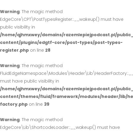
Warning
: The magic method
EdgeCore\CPT\PostTypesRegister::__wakeup() must have
public visibility in
/home/qjhmxwey/domains/razemlepiejpodcast.pl/public
content/plugins/edgtf-core/post-types/post-types-
register.php
on line
28
Warning
: The magic method
FluidEdgeNamespace\Modules\Header\Lib\HeaderFactory::_
must have public visibility in
/home/qjhmxwey/domains/razemlepiejpodcast.pl/public
content/themes/fluid/framework/modules/header/lib/h
factory.php
on line
39
Warning
: The magic method
EdgeCore\Lib\ShortcodeLoader::__wakeup() must have