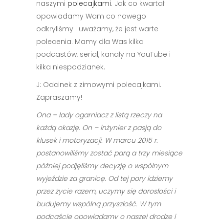
naszymi
polecajkami
. Jak co kwartał
opowiadamy Wam co nowego
odkryliśmy i uważamy, że jest warte
polecenia. Mamy dla Was kilka
podcastów, serial, kanały na YouTube i
kilka niespodzianek.
J: Odcinek z zimowymi polecajkami.
Zapraszamy!
Ona – lady ogarniacz z listą rzeczy na
każdą okazję. On – inżynier z pasją do
klusek i motoryzacji. W marcu 2015 r.
postanowiliśmy zostać parą a trzy miesiące
później podjęliśmy decyzję o wspólnym
wyjeździe za granicę. Od tej pory idziemy
przez życie razem, uczymy się dorosłości i
budujemy wspólną przyszłość. W tym
podcaście opowiadamy o naszej drodze i