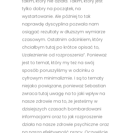
takim, który nie działa. Takim, który jest
tylko dobry na początek, na
wystartowanie. Ale później to tak
naprawdę dyscyplina pozwala nam
osiągać rezultaty w dłuższym wymiarze
czasowym. Ostatnim odcinkiem, który
chciałbym tutaj po krótce opisać to,
Uzależnienie od rozproszenia”. Ponieważ
jest to temat, który my też na swój
sposób poruszyliśmy w odcinku o
cyfrowym minimalizmie. I są to tematy
niejako powiązane, ponieważ Sebastian
zwraca tutaj uwagę na to jaki wpływ na
nasze zdrowie ma to, że jesteśmy w
dzisiejszych czasach bombardowani
informacjami oraz to jak rozproszenie
działa na nasze zdrowie psychiczne oraz
na naszą efektywność pracy. Oczywiście