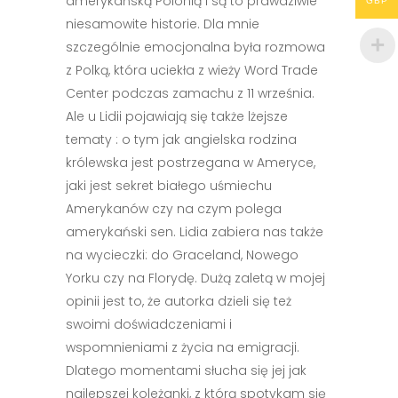
amerykańską Polonią i są to prawdziwie
GBP
niesamowite historie. Dla mnie
szczególnie emocjonalna była rozmowa
z Polką, która uciekła z wieży Word Trade
Center podczas zamachu z 11 września.
Ale u Lidii pojawiają się także lżejsze
tematy : o tym jak angielska rodzina
królewska jest postrzegana w Ameryce,
jaki jest sekret białego uśmiechu
Amerykanów czy na czym polega
amerykański sen. Lidia zabiera nas także
na wycieczki: do Graceland, Nowego
Yorku czy na Florydę. Dużą zaletą w mojej
opinii jest to, że autorka dzieli się też
swoimi doświadczeniami i
wspomnieniami z życia na emigracji.
Dlatego momentami słucha się jej jak
najlepszej koleżanki, z którą spotykam się