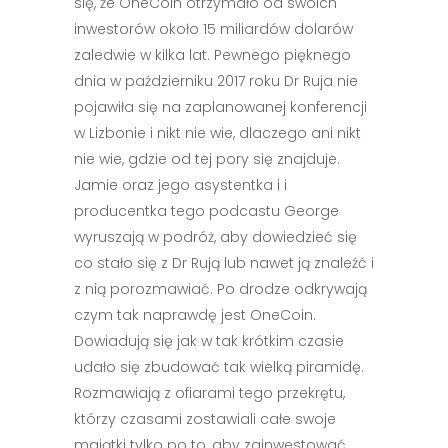
się, że OneCoin otrzymało od swoich
inwestorów około 15 miliardów dolarów
zaledwie w kilka lat. Pewnego pięknego
dnia w październiku 2017 roku Dr Ruja nie
pojawiła się na zaplanowanej konferencji
w Lizbonie i nikt nie wie, dlaczego ani nikt
nie wie, gdzie od tej pory się znajduje.
Jamie oraz jego asystentka i i
producentka tego podcastu George
wyruszają w podróż, aby dowiedzieć się
co stało się z Dr Rują lub nawet ją znaleźć i
z nią porozmawiać. Po drodze odkrywają
czym tak naprawdę jest OneCoin.
Dowiadują się jak w tak krótkim czasie
udało się zbudować tak wielką piramidę.
Rozmawiają z ofiarami tego przekrętu,
którzy czasami zostawiali całe swoje
majątki tylko po to, aby zainwestować