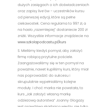
dużych zasięgach o ich doświadczeniach
oraz zapisy live’ów – uczestników kursu
od pierwszej edycji, które są pełne
ciekawostek. Cena regularna to 997 zł, a
na hasło „razemlepiej” dostaniecie 200 zł
zniżki. Wszystkie informacje znajdziecie na
www.szkolapodcastu.pl/kurs
S: Mieliśmy kiedyś pomysł, aby założyć
firmę robiącą przytulne pościele.
Zaangażowaliśmy się w ten pomysł na
poważnie, nawet kupiliśmy kurs, który miał
nas poprowadzić do sukcesu i
skrupulatnie wypełnialiśmy kolejne
moduły. I choć marka nie powstała, to
kurs „Jak założyć własną markę
odzieżową autorstwa” Joanny Glogazy
jest prawdziwą skarbnicą wiedzy, nie tylko