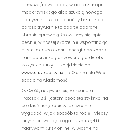
pierwszej/nowej pracy, wracają z urlopu
macierzyńskiego albo szukają nowego
pomysłu na siebie. I choćby brzmiało to
bardzo trywialnie to dobrze dobrane
ubrania sprawiają, że czujemy się lepiej i
pewniej w naszej skórze, nie wspominając
o tym jak dużo czasu i energii oszczędza
nam dobrze zorganizowana garderoba.
Wszystkie kursy Oli znajdziecie na
www.kursy.kodstylu.pl
, a Ola ma dla Was
specjalną wiadomość!
O: Cześć, nazywam się Aleksandra
Frątczak-Biś i jestem osobistą stylistką. Na
co dzień uczę kobiety jak świetnie
wyglądać. W jaki sposób to robię? Między
innymi prowadzę bloga, piszę książki i
nagrywam kursy online. W właśnie na