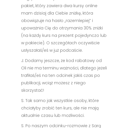
pakiet, który zawiera dwa kursy online
mam dzisiaj dla Ciebie zniżkę, która
obowiązuje na hasło „razemlepiej” i
upoważnia Cię do otrzymania 30% zniżki
(na każdy kurs na prezent pojedynczo lub
w pakiecie). O szczegółach oczywiście
usłyszałaś/eś w już podcaście.
J: Dodamy jeszcze, że kod rabatowy od
Oli nie ma terminu ważności, dlatego jeżeli
trafiłaś/eś na ten odcinek jakiś czas po
publikacji, wciąż możesz z niego
skorzystać!
S: Tak samo jak wszystkie osoby, które
chciałyby zrobić ten kurs, ale nie mają
aktualnie czasu lub możliwości.
S: Po naszym odcinku-rozmowie z Sarą