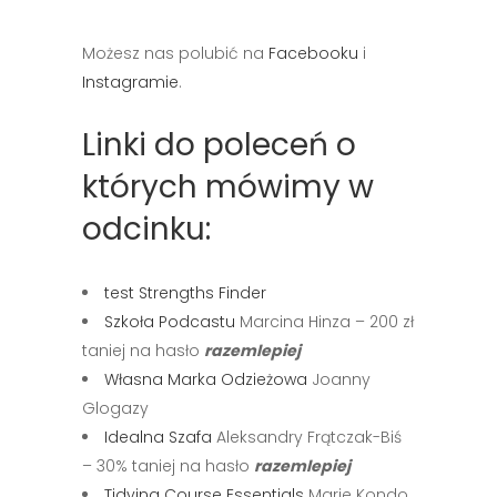
Możesz nas polubić na
Facebooku
i
Instagramie
.
Linki do poleceń o
których mówimy w
odcinku:
test Strengths Finder
Szkoła Podcastu
Marcina Hinza – 200 zł
taniej na hasło
razemlepiej
Własna Marka Odzieżowa
Joanny
Glogazy
Idealna Szafa
Aleksandry Frątczak-Biś
– 30% taniej na hasło
razemlepiej
Tidying Course Essentials
Marie Kondo