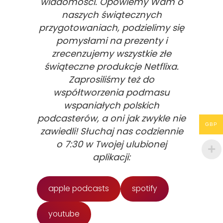
wiadomości. Opowiemy Wam o
naszych świątecznych
przygotowaniach, podzielimy się
pomysłami na prezenty i
zrecenzujemy wszystkie złe
świąteczne produkcje Netflixa.
Zaprosiliśmy też do
współtworzenia podmasu
wspaniałych polskich
podcasterów, a oni jak zwykle nie
GBP
zawiedli! Słuchaj nas codziennie
o 7:30 w Twojej ulubionej
aplikacji:
apple podcasts
spotify
youtube