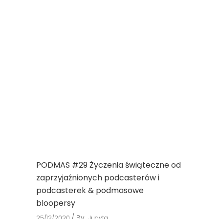
PODMAS #29 Życzenia świąteczne od
zaprzyjaźnionych podcasterów i
podcasterek & podmasowe
bloopersy
By
25/12/2020
Judyta