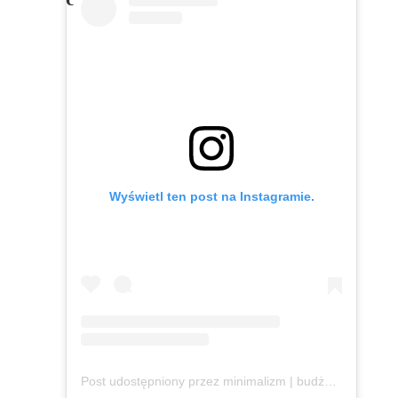
Wyświetl ten post na Instagramie.
Post udostępniony przez minimalizm | budżet | slowlife (@razemlepiejpodcast)