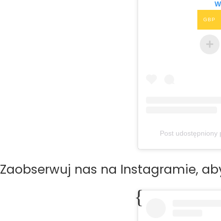
W
GBP
Post udostępniony 
Zaobserwuj nas na Instagramie, aby