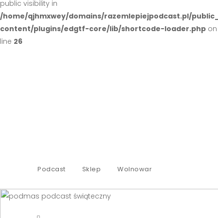
public visibility in
/home/qjhmxwey/domains/razemlepiejpodcast.pl/public
content/plugins/edgtf-core/lib/shortcode-loader.php
on
line
26
Podcast
Sklep
Wolnowar
.