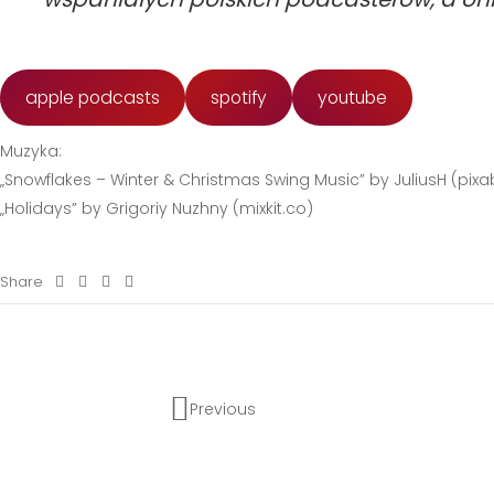
apple podcasts
spotify
youtube
Muzyka:
„Snowflakes – Winter & Christmas Swing Music” by JuliusH (pi
„Holidays” by Grigoriy Nuzhny (mixkit.co)
Share
Previous