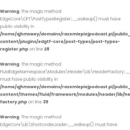
Warning
: The magic method
EdgeCore\CPT\PostTypesRegister::__wakeup() must have
public visibility in
/home/qjhmxwey/domains/razemlepiejpodcast.pl/public
content/plugins/edgtf-core/post-types/post-types-
register.php
on line
28
Warning
: The magic method
FluidEdgeNamespace\Modules\Header\Lib\HeaderFactory::_
must have public visibility in
/home/qjhmxwey/domains/razemlepiejpodcast.pl/public
content/themes/fluid/framework/modules/header/lib/h
factory.php
on line
39
Warning
: The magic method
EdgeCore\Lib\ShortcodeLoader::__wakeup() must have