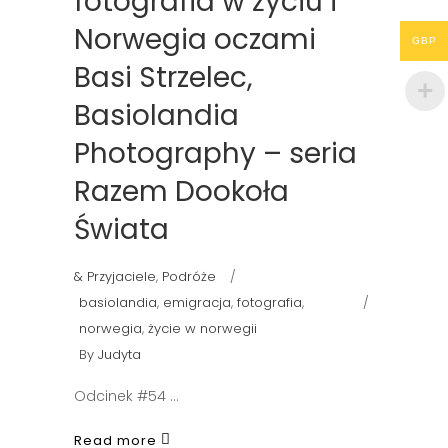
fotografia w życiu i
Norwegia oczami
GBP
Basi Strzelec,
Basiolandia
Photography – seria
Razem Dookoła
Świata
& Przyjaciele
,
Podróże
basiolandia
,
emigracja
,
fotografia
,
norwegia
,
życie w norwegii
By
Judyta
Odcinek #54
Read more