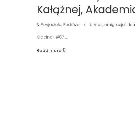
Kałążnej, Akademi
& Przyjaciele
,
Podróże
biznes
,
emigracja
,
irla
Odcinek #87
Read more