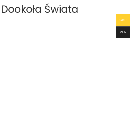
 Dookoła Świata
GBP
PLN