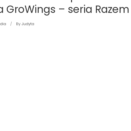
a GroWings – seria Razem
ndia
By
Judyta