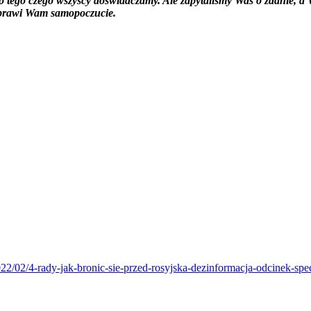
o tego czego wszyscy doświadczamy. Ale zapytaliśmy Was o zdanie, a W
oprawi Wam samopoczucie.
22/02/4-rady-jak-bronic-sie-przed-rosyjska-dezinformacja-odcinek-spe