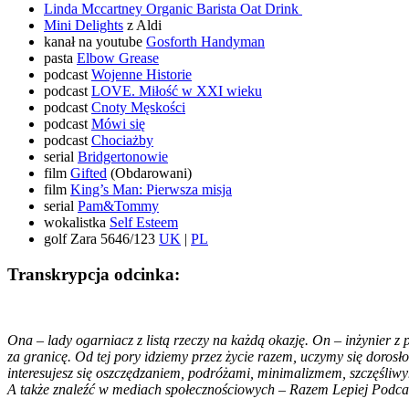
Linda Mccartney Organic Barista Oat Drink
Mini Delights
z Aldi
kanał na youtube
Gosforth Handyman
pasta
Elbow Grease
podcast
Wojenne Historie
podcast
LOVE. Miłość w XXI wieku
podcast
Cnoty Męskości
podcast
Mówi się
podcast
Chociażby
serial
Bridgertonowie
film
Gifted
(Obdarowani)
film
King’s Man: Pierwsza misja
serial
Pam&Tommy
wokalistka
Self Esteem
golf Zara 5646/123
UK
|
PL
Transkrypcja odcinka:
Ona – lady ogarniacz z listą rzeczy na każdą okazję. On – inżynier z
za granicę. Od tej pory idziemy przez życie razem, uczymy się dorosło
interesujesz się oszczędzaniem, podróżami, minimalizmem, szczęśliwy
A także znaleźć w mediach społecznościowych – Razem Lepiej Podca