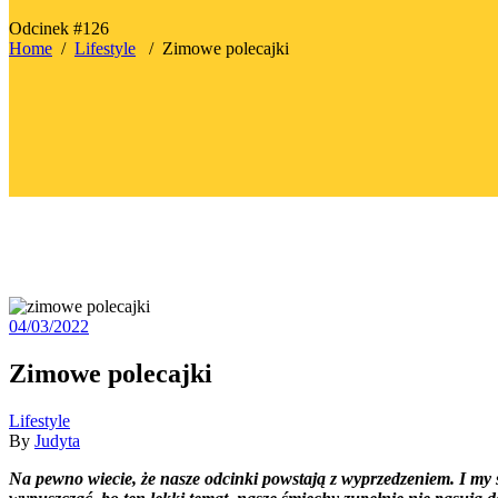
Odcinek #126
Home
/
Lifestyle
/
Zimowe polecajki
04/03/2022
Zimowe polecajki
Lifestyle
By
Judyta
Na pewno wiecie, że nasze odcinki powstają z wyprzedzeniem. I my s