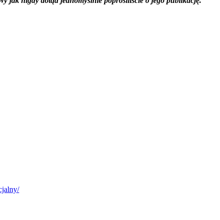
y jak nigdy dotąd jednomyślnie poprosiliście o jego publikację.
cjalny/