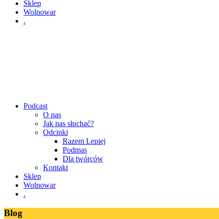
Sklep
Wolnowar
.
Podcast
O nas
Jak nas słuchać?
Odcinki
Razem Lepiej
Podmas
Dla twórców
Kontakt
Sklep
Wolnowar
.
Blog