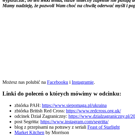
wypuszczać, bo ten lekki temat, nasze śmiechy zupełnie nie pasują d
Mamy nadzieję, że pozwoli Wam choć na chwilę oderwać myśli i p
Możesz nas polubić na
Facebooku
i
Instagramie
.
Linki do poleceń o których mówimy w odcinku:
zbiórka PAH:
https://www.siepomaga.pl/ukraina
zbiórka British Red Cross:
https://www.redcross.org.uk/
odcinek Dział Zagraniczny:
https://www.dzialzagraniczny.pl/20
post Segritta:
http
s://www.instagram.com/segritta/
blog z przepisami na potrawy z seriali
Feast of Starlight
Market Kitchen
by Morrison