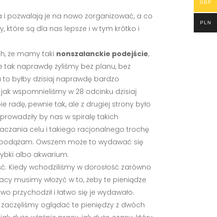
GBP
a i pozwalają je na nowo zorganizować, a co
PLN
 które są dla nas lepsze i w tym krótko i
uch, że mamy taki
nonszalanckie podejście
,
e tak naprawdę żyliśmy bez planu, bez
u to byłby dzisiaj naprawdę bardzo
jak wspomnieliśmy w 28 odcinku dzisiaj
 radę, pewnie tak, ale z drugiej strony było
wprowadziły by nas w spiralę takich
aczania celu i takiego racjonalnego trochę
, nią podążam. Owszem może to wydawać się
 rybki albo akwarium.
ść. Kiedy wchodziliśmy w dorosłość zarówno
pracy musimy włożyć w to, żeby te pieniądze
two przychodził i łatwo się je wydawało.
zaczęliśmy oglądać te pieniędzy z dwóch