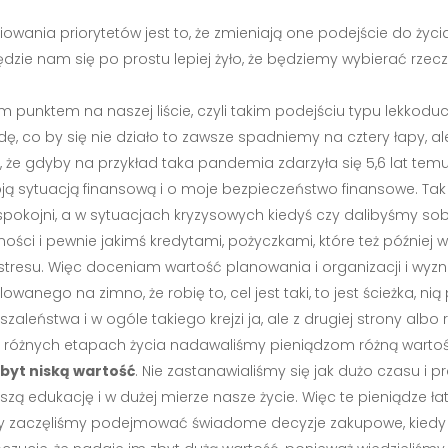
wania priorytetów jest to, że zmieniają one podejście do życi
dzie nam się po prostu lepiej żyło, że będziemy wybierać rzeczy,
ugim punktem na naszej liście, czyli takim podejściu typu lekkod
ę, co by się nie działo to zawsze spadniemy na cztery łapy, al
, że gdyby na przykład taka pandemia zdarzyła się 5,6 lat tem
ją sytuacją finansową i o moje bezpieczeństwo finansowe. Tak 
pokojni, a w sytuacjach kryzysowych kiedyś czy dalibyśmy sobie
ności i pewnie jakimś kredytami, pożyczkami, które też później 
stresu. Więc doceniam wartość planowania i organizacji i wyzn
wanego na zimno, że robię to, cel jest taki, to jest ścieżka
szaleństwa i w ogóle takiego krejzi ja, ale z drugiej strony albo
ż na różnych etapach życia nadawaliśmy pieniądzom różną warto
byt niską wartość
. Nie zastanawialiśmy się jak dużo czasu i 
szą edukację i w dużej mierze nasze życie. Więc te pieniądze ła
dy zaczęliśmy podejmować świadome decyzje zakupowe, kiedy 