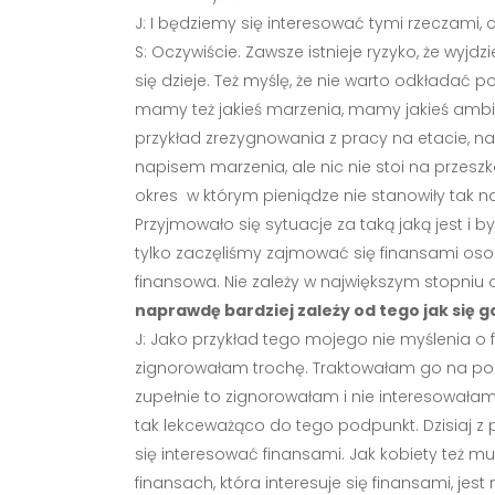
J: I będziemy się interesować tymi rzeczami
S: Oczywiście. Zawsze istnieje ryzyko, że wyj
się dzieje. Też myślę, że nie warto odkładać p
mamy też jakieś marzenia, mamy jakieś ambic
przykład zrezygnowania z pracy na etacie, na
napisem marzenia, ale nic nie stoi na przesz
okres w którym pieniądze nie stanowiły tak 
Przyjmowało się sytuacje za taką jaką jest i 
tylko zaczęliśmy zajmować się finansami oso
finansowa. Nie zależy w największym stopniu
naprawdę bardziej zależy od tego jak się
J: Jako przykład tego mojego nie myślenia o
zignorowałam trochę. Traktowałam go na począ
zupełnie to zignorowałam i nie interesowałam s
tak lekceważąco do tego podpunkt. Dzisiaj z 
się interesować finansami. Jak kobiety też mu
finansach, która interesuje się finansami, jest