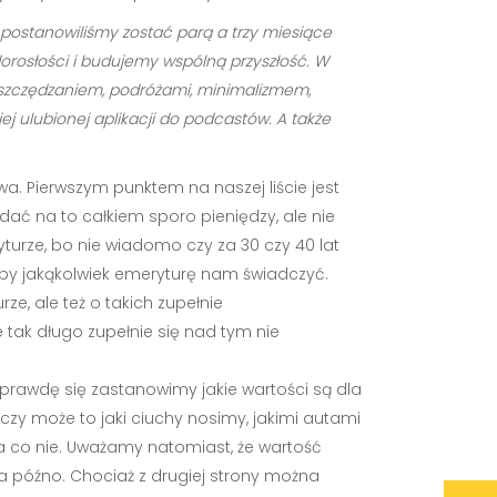
r. postanowiliśmy zostać parą a trzy miesiące
dorosłości i budujemy wspólną przyszłość. W
ę oszczędzaniem, podróżami, minimalizmem,
j ulubionej aplikacji do podcastów. A także
wa. Pierwszym punktem na naszej liście jest
dać na to całkiem sporo pieniędzy, ale nie
yturze, bo nie wiadomo czy za 30 czy 40 lat
żeby jakąkolwiek emeryturę nam świadczyć.
rze, ale też o takich zupełnie
 tak długo zupełnie się nad tym nie
aprawdę się zastanowimy jakie wartości są dla
czy może to jaki ciuchy nosimy, jakimi autami
, a co nie. Uważamy natomiast, że wartość
 za późno. Chociaż z drugiej strony można