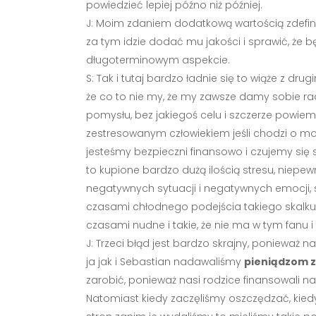
powiedzieć lepiej późno niż później.
J: Moim zdaniem dodatkową wartością zdefinio
za tym idzie dodać mu jakości i sprawić, że bę
długoterminowym aspekcie.
S: Tak i tutaj bardzo ładnie się to wiąże z dr
że co to nie my, że my zawsze damy sobie rad
pomysłu, bez jakiegoś celu i szczerze powiem
zestresowanym człowiekiem jeśli chodzi o mo
jesteśmy bezpieczni finansowo i czujemy się s
to kupione bardzo dużą ilością stresu, niepew
negatywnych sytuacji i negatywnych emocji, 
czasami chłodnego podejścia takiego skalkulo
czasami nudne i takie, że nie ma w tym fanu i 
J: Trzeci błąd jest bardzo skrajny, poniewa
ja jak i Sebastian nadawaliśmy
pieniądzom z
zarobić, ponieważ nasi rodzice finansowali na
Natomiast kiedy zaczęliśmy oszczędzać, kie