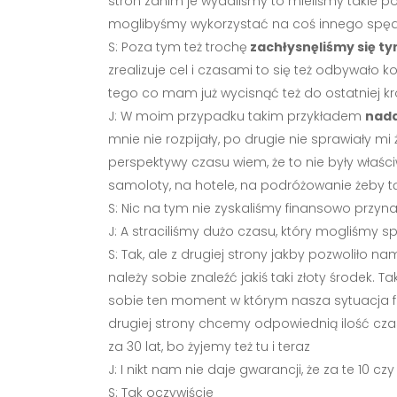
stron zanim je wydaliśmy to mieliśmy takie po
moglibyśmy wykorzystać na coś innego spędz
S: Poza tym też trochę
zachłysnęliśmy się ty
zrealizuje cel i czasami to się też odbywało 
tego co mam już wycisnąć też do ostatniej krop
J: W moim przypadku takim przykładem
nada
mnie nie rozpijały, po drugie nie sprawiały mi
perspektywy czasu wiem, że to nie były właśc
samoloty, na hotele, na podróżowanie żeb
S: Nic na tym nie zyskaliśmy finansowo przyna
J: A straciliśmy dużo czasu, który mogliśmy s
S: Tak, ale z drugiej strony jakby pozwoliło n
należy sobie znaleźć jakiś taki złoty środek
sobie ten moment w którym nasza sytuacja fina
drugiej strony chcemy odpowiednią ilość czas
za 30 lat, bo żyjemy też tu i teraz
J: I nikt nam nie daje gwarancji, że za te 10 cz
S: Tak oczywiście