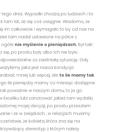
y tego dnia. Wypadki chodzą po ludziach i to
eś tam lat, aż się coś osiągnie. Wiadomo, że
ię im całkowicie i wymagało to by od nas na
dzieś tam nadal ustawione na półce z
w ogóle
nie myślenie o pieniądzach.
Był taki
ę, po prostu były albo ich nie było.
odpowiedzialne za zaistniałą sytuację. Gdy
ważyliśmy jaka jest nasza kondycja
abiać mniej lub więcej, ale
to ile mamy tak
tego ile pieniędzy mamy co miesiąc dostępne.
ę tak poważnie w naszym domu, to ja go
 Exceliku lubi zanotować jakieś tam wydatki,
świadomej mojej decyzji, po prostu przeszłam
anie i że w związkach , w relacjach musimy
zeństwie, że kobieta, która zna się na
zo krzywdzący stereotyp z którym należy