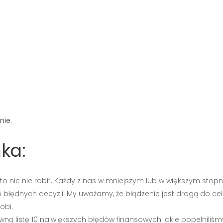
mie
.
ka:
 kto nic nie robi”. Każdy z nas w mniejszym lub w większym sto
 błędnych decyzji. My uważamy, że błądzenie jest drogą do ce
obi.
wną listę 10 największych błędów finansowych jakie popełnili