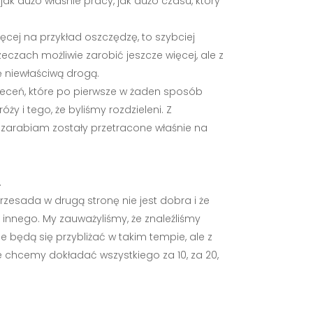
ak dużo właśnie pracy, jak dużo czasu, który
więcej na przykład oszczędzę, to szybciej
zeczach możliwie zarobić jeszcze więcej, ale z
ię niewłaściwą drogą.
leceń, które po pierwsze w żaden sposób
y i tego, że byliśmy rozdzieleni. Z
y zarabiam zostały przetracone właśnie na
.
przesada w drugą stronę nie jest dobra i że
 innego. My zauważyliśmy, że znaleźliśmy
e będą się przybliżać w takim tempie, ale z
e chcemy dokładać wszystkiego za 10, za 20,