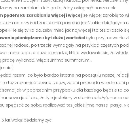
czucie, że nadaje im zbyt dużą wartość, ponieważ wiedzieliśmy j
amy na zarabianiu ich po to, żeby osiągnąć nasze cele.
m pędem ku zarabianiu więcej i więcej
, że więcej zarobię to 
kosztem na przykład zaciskania pasa na jakiś takich bieżących r
elki ile się tylko da, żeby mieć jak najwięcej i to też okazało s
wania pieniądzom zbyt dużej wartości
było przyjmowanie z
 żadnej radości, po trzecie wymagały na przykład częstych podróż
iwe i mało tego te duże pieniądze, które wydawało się, że wted
y tą pracę wykonać. Więc summa summarum…
jmniej.
pędzić razem, co było bardzo istotne na początku naszej relacji
am to też zrozumieć pewne rzeczy, że ani przesada w jedną, ani 
. Tak samo jak w poprzednim przypadku dla każdego będzie to co
nsowa jest taka, że tyle jesteśmy w stanie odłożyć, nasze cel
u spędzać ze sobą, realizować też jakieś inne nasze pasje. Ni
y 15 lat wciąż będziemy żyć