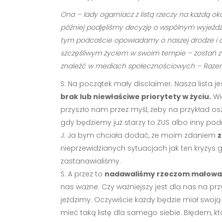
Ona – lady ogarniacz z listą rzeczy na każdą oka
później podjęliśmy decyzję o wspólnym wyjeździ
tym podcaście opowiadamy o naszej drodze i dzie
szczęśliwym życiem w swoim tempie – zostań z n
znaleźć w mediach społecznościowych – Razem 
S: Na początek mały disclaimer. Nasza lista j
brak lub niewłaściwe priorytety w życiu.
Wie
przyszło nam przez myśl, żeby na przykład os
gdy będziemy już starzy to ZUS albo inny pod
J: Ja bym chciała dodać, że moim zdaniem
z
nieprzewidzianych sytuacjach jak ten kryzys g
zastanawialiśmy.
S: A przez to
nadawaliśmy rzeczom małowar
nas ważne. Czy ważniejszy jest dla nas na prz
jeździmy. Oczywiście każdy będzie miał swoją 
mieć taką listę dla samego siebie. Błędem, któ