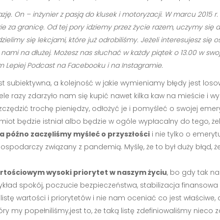
zję. On – inżynier z pasją do klusek i motoryzacji. W marcu 2015 
e za granicę. Od tej pory idziemy przez życie razem, uczymy się 
limy się lekcjami, które już odrobiliśmy. Jeżeli interesujesz si
ami na dłużej. Możesz nas słuchać w każdy piątek o 13.00 w swoje
Lepiej Podcast na Facebooku i na Instagramie.
est subiektywna, a kolejność w jakie wymieniamy błędy jest loso
le razy zdarzyło nam się kupić nawet kilka kaw na mieście i wy
zczędzić trochę pieniędzy, odłożyć je i pomyśleć o swojej emer
miot będzie istniał albo będzie w ogóle wypłacalny do tego, 
a późno zaczęliśmy myśleć o przyszłości
i nie tylko o emerytu
ospodarczy związany z pandemią. Myślę, że to był duży błąd, że
tościowym wysoki priorytet w naszym życiu
, bo gdy tak n
ykład spokój, poczucie bezpieczeństwa, stabilizacja finansowa 
listę wartości i priorytetów i nie nam oceniać co jest właściwe
ry my popełniliśmy,jest to, że taką listę zdefiniowaliśmy nieco