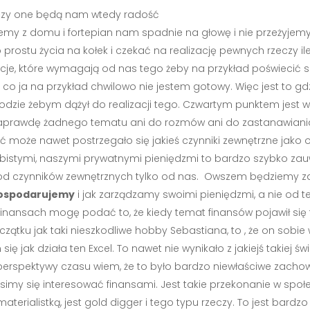
, czy one będą nam wtedy radość
dziemy z domu i fortepian nam spadnie na głowę i nie przeżyjem
o prostu życia na kołek i czekać na realizację pewnych rzeczy il
je, które wymagają od nas tego żeby na przykład poświecić s
 co ja na przykład chwilowo nie jestem gotowy. Więc jest to g
kodzie żebym dążył do realizacji tego. Czwartym punktem jest 
naprawdę żadnego tematu ani do rozmów ani do zastanawiania si
być może nawet postrzegało się jakieś czynniki zewnętrzne jako 
bistymi, naszymi prywatnymi pieniędzmi to bardzo szybko zau
 od czynników zewnętrznych tylko od nas. Owszem będziemy zar
 gospodarujemy
i jak zarządzamy swoimi pieniędzmi, a nie od 
 finansach mogę podać to, że kiedy temat finansów pojawił si
tku jak taki nieszkodliwe hobby Sebastiana, to , że on sobie w
ię jak działa ten Excel. To nawet nie wynikało z jakiejś takiej 
perspektywy czasu wiem, że to było bardzo niewłaściwe zachow
simy się interesować finansami. Jest takie przekonanie w społec
 materialistką, jest gold digger i tego typu rzeczy. To jest bard