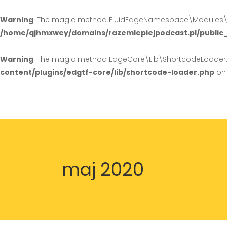
Warning
: The magic method FluidEdgeNamespace\Modules\Hea
/home/qjhmxwey/domains/razemlepiejpodcast.pl/public
Warning
: The magic method EdgeCore\Lib\ShortcodeLoader::_
content/plugins/edgtf-core/lib/shortcode-loader.php
on 
maj 2020