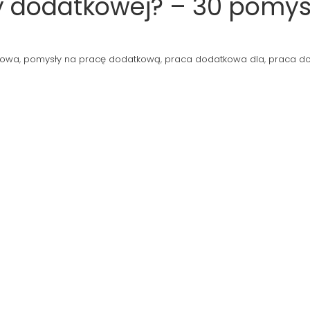
y dodatkowej? – 30 pomy
kowa
,
pomysły na pracę dodatkową
,
praca dodatkowa dla
,
praca d