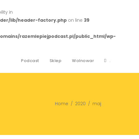
ity in
er/lib/header-factory.php
on line
39
mains/razemlepiejpodcast.pl/public_html/wp-
Podcast
Sklep
Wolnowar
.
Home
/
2020
/
maj