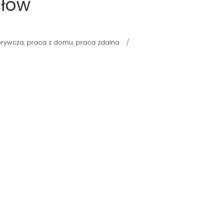
słów
orywcza
,
praca z domu
,
praca zdalna