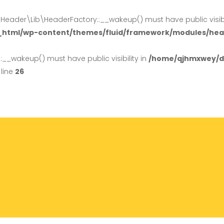
der\Lib\HeaderFactory::__wakeup() must have public visibil
_html/wp-content/themes/fluid/framework/modules/head
_wakeup() must have public visibility in
/home/qjhmxwey/do
line
26