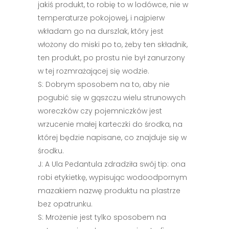
jakiś produkt, to robię to w lodówce, nie w
temperaturze pokojowej, i najpierw
wkładam go na durszlak, który jest
włożony do miski po to, żeby ten składnik,
ten produkt, po prostu nie był zanurzony
w tej rozmrażającej się wodzie.
S: Dobrym sposobem na to, aby nie
pogubić się w gąszczu wielu strunowych
woreczków czy pojemniczków jest
wrzucenie małej karteczki do środka, na
której będzie napisane, co znajduje się w
środku.
J: A Ula Pedantula zdradziła swój tip: ona
robi etykietkę, wypisując wodoodpornym
mazakiem nazwę produktu na plastrze
bez opatrunku.
S: Mrożenie jest tylko sposobem na