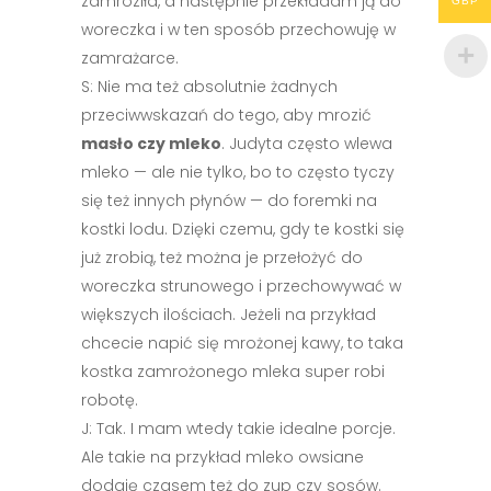
zamroziła, a następnie przekładam ją do
GBP
woreczka i w ten sposób przechowuję w
zamrażarce.
S: Nie ma też absolutnie żadnych
przeciwwskazań do tego, aby mrozić
masło czy mleko
. Judyta często wlewa
mleko — ale nie tylko, bo to często tyczy
się też innych płynów — do foremki na
kostki lodu. Dzięki czemu, gdy te kostki się
już zrobią, też można je przełożyć do
woreczka strunowego i przechowywać w
większych ilościach. Jeżeli na przykład
chcecie napić się mrożonej kawy, to taka
kostka zamrożonego mleka super robi
robotę.
J: Tak. I mam wtedy takie idealne porcje.
Ale takie na przykład mleko owsiane
dodaję czasem też do zup czy sosów.