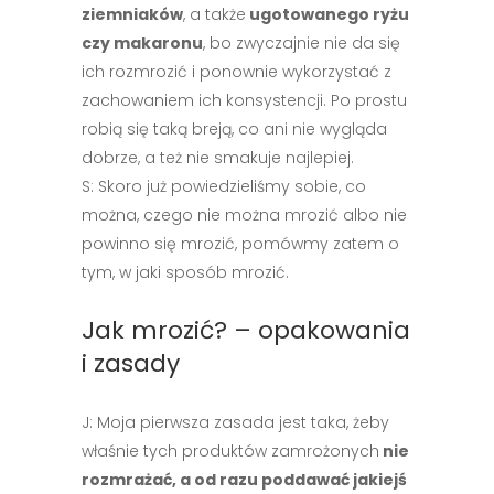
ziemniaków
, a także
ugotowanego ryżu
czy makaronu
, bo zwyczajnie nie da się
ich rozmrozić i ponownie wykorzystać z
zachowaniem ich konsystencji. Po prostu
robią się taką breją, co ani nie wygląda
dobrze, a też nie smakuje najlepiej.
S: Skoro już powiedzieliśmy sobie, co
można, czego nie można mrozić albo nie
powinno się mrozić, pomówmy zatem o
tym, w jaki sposób mrozić.
Jak mrozić? – opakowania
i zasady
J: Moja pierwsza zasada jest taka, żeby
właśnie tych produktów zamrożonych
nie
rozmrażać, a od razu poddawać jakiejś