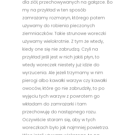
dla ziół, przechowywanych na gałązce. Bo
my na przykład w ten sposób
zamrażamy rozmaryn, którego potem
używamy do robienia pieczonych
ziemniaczków. Takie strunowe woreczki
używamy wielokrotnie. Z tym że wtedy,
kiedy one się nie zabrudzą. Czyli na
przykład jeśli jest w nich jakiś płyn, to
wtedy woreczek niestety już idzie do
wyrzucenia. Ale jeżeli trzymamy w nim
pierogi albo kawałki warzyw czy kawałki
owoców, które go nie zabrudziły, to po
wyjęciu tych warzyw z powrotem go
wkładam do zamrażarki i tam
przechowuję do następnego razu.
Oczywiście staram się, aby w tych
woreczkach było jak najmniej powietrza.