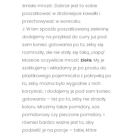
śmiało mrozić. Dobrze jest to sobie
poszatkować w drobniejsze kawałki i
przechowywać w woreczku.
J: W ten sposób poszatkowaną zieleninę
dodajemy na przykład do curry już pod
sam koniec gotowania po to, żeby się
rozmroziły, ale nie stały się taką „ciapą”.
Możecie oczywiście mrozić
zioła
. My je
szatkujemy i wkładamy je po prostu do
plastikowego pojemniczka z pokrywką po
to, żeby można było wygodnie z nich
korzystać; i dodajemy je pod sam koniec
gotowania — też po to, żeby nie straciły
koloru. Mrozimy także pomidory, sos
pomidorowy czy pieczone pomidory. I
również bardzo ważne jest to, aby
podzielić je na porcje — takie, które