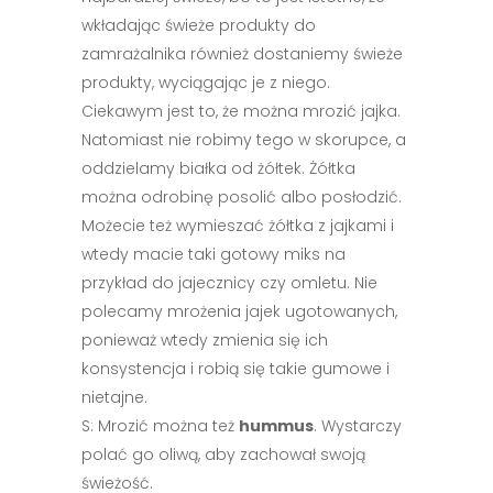
wkładając świeże produkty do
zamrażalnika również dostaniemy świeże
produkty, wyciągając je z niego.
Ciekawym jest to, że można mrozić jajka.
Natomiast nie robimy tego w skorupce, a
oddzielamy białka od żółtek. Żółtka
można odrobinę posolić albo posłodzić.
Możecie też wymieszać żółtka z jajkami i
wtedy macie taki gotowy miks na
przykład do jajecznicy czy omletu. Nie
polecamy mrożenia jajek ugotowanych,
ponieważ wtedy zmienia się ich
konsystencja i robią się takie gumowe i
nietajne.
S: Mrozić można też
hummus
. Wystarczy
polać go oliwą, aby zachował swoją
świeżość.