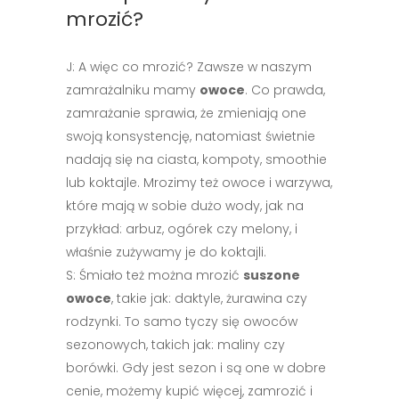
mrozić?
J: A więc co mrozić? Zawsze w naszym
zamrażalniku mamy
owoce
. Co prawda,
zamrażanie sprawia, że zmieniają one
swoją konsystencję, natomiast świetnie
nadają się na ciasta, kompoty, smoothie
lub koktajle. Mrozimy też owoce i warzywa,
które mają w sobie dużo wody, jak na
przykład: arbuz, ogórek czy melony, i
właśnie zużywamy je do koktajli.
S: Śmiało też można mrozić
suszone
owoce
, takie jak: daktyle, żurawina czy
rodzynki. To samo tyczy się owoców
sezonowych, takich jak: maliny czy
borówki. Gdy jest sezon i są one w dobre
cenie, możemy kupić więcej, zamrozić i