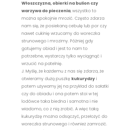
Włoszczyzna, obierki na bulion czy
warzywa do pieczenia
, wszystko to
można spokojnie mrozić. Często zdarza
nam się, że posiekaną cebulę lub por czy
nawet cukinię wrzucamy do woreczka
strunowego i mrozimy. Później gdy
gotujemy obiad i jest to nam to
potrzebne, wystarczy tylko wyciągnąć i
wrzucić na patelnię.
J: Myślę, że każdemu z nas się zdarza, że
otwieramy dużą puszkę
kukurydzy
i
potem używamy jej na przykład do sałatki
czy do obiadu i ona potem stoi w tej
lodówce taka biedna i samotna i nie
wiadomo, co z nią zrobić. A więc taką
kukurydzę można odsączyć, przełożyć do
woreczka strunowego i również zamrozić.