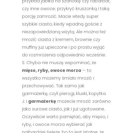
przykład jabłka na szarlotkę czy rabarbar,
czy inne owoce; przykryć kruszonką i taką
porcję zamrozić. Macie wtedy super
szybkie ciasto, kiedy wpadną goście z
niezapowiedzianą wizytą. Ale można też
mrozić ciasta z kremem, brownie czy
muffiny już upieczone i po prostu wyjąć
do rozmrożenia odpowiednio wcześnie.
S: Chyba nie muszę wspominać, że
mięso, ryby, owoce morza
— to
wszystko możemy śmiało mrozić i
przechowywać. Tak samo jak
garmażerkę, czyli pierogi, kluski, kopytka.
J: I
garmażerkę
możecie mrozić zarówno
jako surowe ciasto, jak i już ugotowane.
Oczywiście warto pamiętać, aby mięso, i
ryby, i owoce morza wybierać jak
najbardziej świeże, bo to jest istotne, że