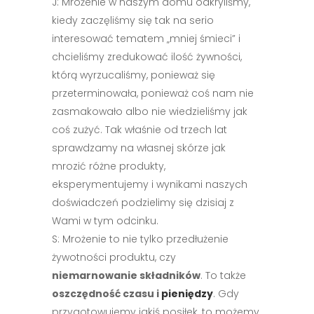
J: Mrożenie w naszym domu odkryliśmy,
kiedy zaczęliśmy się tak na serio
interesować tematem „mniej śmieci” i
chcieliśmy zredukować ilość żywności,
którą wyrzucaliśmy, ponieważ się
przeterminowała, ponieważ coś nam nie
zasmakowało albo nie wiedzieliśmy jak
coś zużyć. Tak właśnie od trzech lat
sprawdzamy na własnej skórze jak
mrozić różne produkty,
eksperymentujemy i wynikami naszych
doświadczeń podzielimy się dzisiaj z
Wami w tym odcinku.
S: Mrożenie to nie tylko przedłużenie
żywotności produktu, czy
niemarnowanie składników
. To także
oszczędność czasu i
pieniędzy
. Gdy
przygotowujemy jakiś posiłek, to możemy