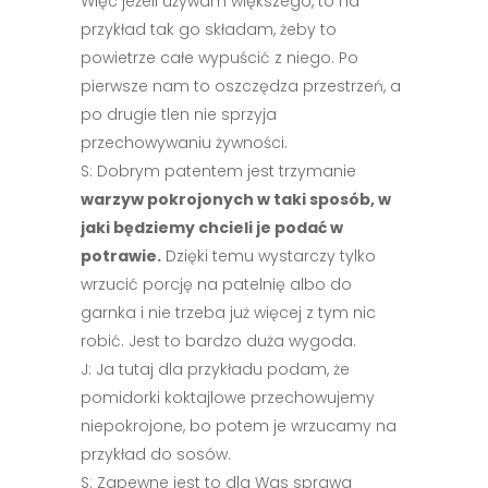
Więc jeżeli używam większego, to na
przykład tak go składam, żeby to
powietrze całe wypuścić z niego. Po
pierwsze nam to oszczędza przestrzeń, a
po drugie tlen nie sprzyja
przechowywaniu żywności.
S: Dobrym patentem jest trzymanie
warzyw pokrojonych w taki sposób, w
jaki będziemy chcieli je podać w
potrawie.
Dzięki temu wystarczy tylko
wrzucić porcję na patelnię albo do
garnka i nie trzeba już więcej z tym nic
robić. Jest to bardzo duża wygoda.
J: Ja tutaj dla przykładu podam, że
pomidorki koktajlowe przechowujemy
niepokrojone, bo potem je wrzucamy na
przykład do sosów.
S: Zapewne jest to dla Was sprawa