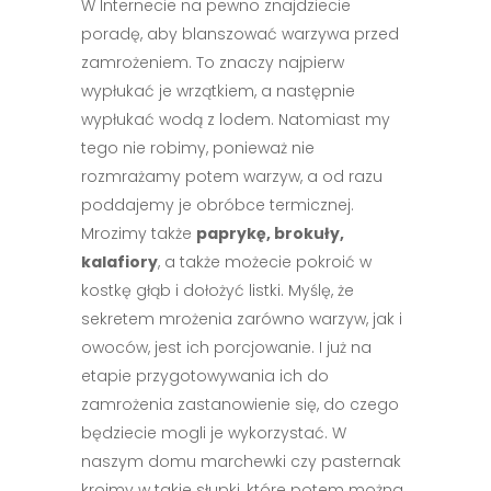
W Internecie na pewno znajdziecie
poradę, aby blanszować warzywa przed
zamrożeniem. To znaczy najpierw
wypłukać je wrzątkiem, a następnie
wypłukać wodą z lodem. Natomiast my
tego nie robimy, ponieważ nie
rozmrażamy potem warzyw, a od razu
poddajemy je obróbce termicznej.
Mrozimy także
paprykę, brokuły,
kalafiory
, a także możecie pokroić w
kostkę głąb i dołożyć listki. Myślę, że
sekretem mrożenia zarówno warzyw, jak i
owoców, jest ich porcjowanie. I już na
etapie przygotowywania ich do
zamrożenia zastanowienie się, do czego
będziecie mogli je wykorzystać. W
naszym domu marchewki czy pasternak
kroimy w takie słupki, które potem można