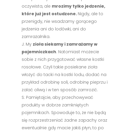
oczywista, ale
mrozimy tylko jedzenie,
które już jest ostudzone.
Nigdy, ale to
przenigdy, nie wsadzamy gorącego
jedzenia ani do lodówki, ani do
zamrażalnika.
J: My
zioła siekamy i zamrażamy w
pojemniczkach
. Natomiast możecie
sobie z nich przygotować własne kostki
rosołowe. Czyli takie posiekane zioła
włożyć do tacki na kostki lodu, dodać na
przykład odrobinę soli, odrobinę pieprzu i
zalać oliwą i w ten sposób zamrozić.
S: Pamiętajcie, aby przechowywać
produkty w dobrze zamkniętych
pojemnikach. Spowoduje to, że nie będą
się rozprzestrzeniać żadne zapachy oraz
ewentualnie gdy macie jakiś płyn, to po