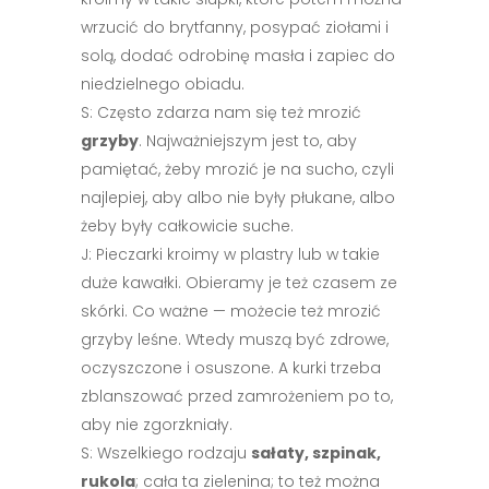
wrzucić do brytfanny, posypać ziołami i
solą, dodać odrobinę masła i zapiec do
niedzielnego obiadu.
S: Często zdarza nam się też mrozić
grzyby
. Najważniejszym jest to, aby
pamiętać, żeby mrozić je na sucho, czyli
najlepiej, aby albo nie były płukane, albo
żeby były całkowicie suche.
J: Pieczarki kroimy w plastry lub w takie
duże kawałki. Obieramy je też czasem ze
skórki. Co ważne — możecie też mrozić
grzyby leśne. Wtedy muszą być zdrowe,
oczyszczone i osuszone. A kurki trzeba
zblanszować przed zamrożeniem po to,
aby nie zgorzkniały.
S: Wszelkiego rodzaju
sałaty, szpinak,
rukola
; cała ta zielenina; to też można