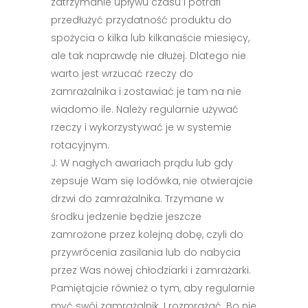
zatrzymanie upływu czasu i potrafi
przedłużyć przydatność produktu do
spożycia o kilka lub kilkanaście miesięcy,
ale tak naprawdę nie dłużej. Dlatego nie
warto jest wrzucać rzeczy do
zamrażalnika i zostawiać je tam na nie
wiadomo ile. Należy regularnie używać
rzeczy i wykorzystywać je w systemie
rotacyjnym.
J: W nagłych awariach prądu lub gdy
zepsuje Wam się lodówka, nie otwierajcie
drzwi do zamrażalnika. Trzymane w
środku jedzenie będzie jeszcze
zamrożone przez kolejną dobę, czyli do
przywrócenia zasilania lub do nabycia
przez Was nowej chłodziarki i zamrażarki.
Pamiętajcie również o tym, aby regularnie
myć swój zamrażalnik. I rozmrażać. Bo nie