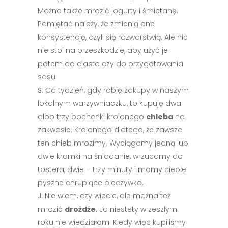
Można także mrozić jogurty i śmietanę.
Pamiętać należy, że zmienią one
konsystencję, czyli się rozwarstwią. Ale nic
nie stoi na przeszkodzie, aby użyć je
potem do ciasta czy do przygotowania
sosu.
S: Co tydzień, gdy robię zakupy w naszym
lokalnym warzywniaczku, to kupuję dwa
albo trzy bochenki krojonego
chleba
na
zakwasie. Krojonego dlatego, że zawsze
ten chleb mrozimy. Wyciągamy jedną lub
dwie kromki na śniadanie, wrzucamy do
tostera, dwie – trzy minuty i mamy ciepłe
pyszne chrupiące pieczywko.
J: Nie wiem, czy wiecie, ale można też
mrozić
drożdże
. Ja niestety w zeszłym
roku nie wiedziałam. Kiedy więc kupiliśmy