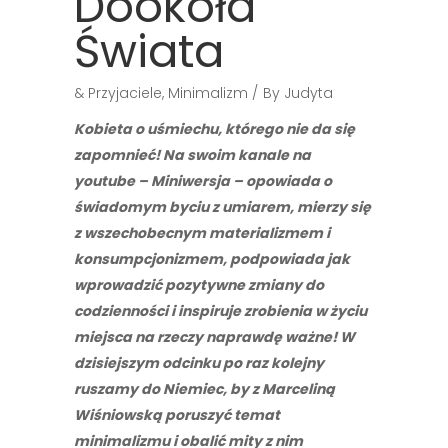
Dookoła
Świata
& Przyjaciele
,
Minimalizm
By
Judyta
Kobieta o uśmiechu, którego nie da się
zapomnieć! Na swoim kanale na
youtube – Miniwersja – opowiada o
świadomym byciu z umiarem, mierzy się
z wszechobecnym materializmem i
konsumpcjonizmem, podpowiada jak
wprowadzić pozytywne zmiany do
codzienności i inspiruje zrobienia w życiu
miejsca na rzeczy naprawdę ważne! W
dzisiejszym odcinku po raz kolejny
ruszamy do Niemiec, by z Marceliną
Wiśniowską poruszyć temat
minimalizmu i obalić mity z nim