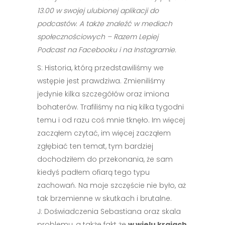
13.00 w swojej ulubionej aplikacji do
podcastów. A także znaleźć w mediach
społecznościowych – Razem Lepiej
Podcast na Facebooku i na Instagramie.
S: Historia, którą przedstawiliśmy we
wstępie jest prawdziwa. Zmieniliśmy
jedynie kilka szczegółów oraz imiona
bohaterów. Trafiliśmy na nią kilka tygodni
temu i od razu coś mnie tknęło. Im więcej
zacząłem czytać, im więcej zacząłem
zgłębiać ten temat, tym bardziej
dochodziłem do przekonania, że sam
kiedyś padłem ofiarą tego typu
zachowań. Na moje szczęście nie było, aż
tak brzemienne w skutkach i brutalne.
J: Doświadczenia Sebastiana oraz skala
problemu, a także fakt że
w wielu krajach