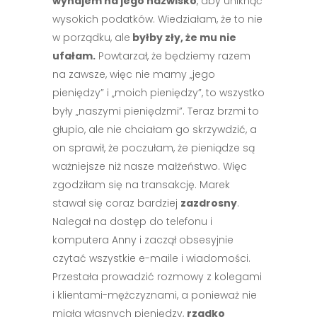
wynajem na jego nazwisko
, aby uniknąć
wysokich podatków. Wiedziałam, że to nie
w porządku, ale
byłby zły, że mu nie
ufałam.
Powtarzał, że będziemy razem
na zawsze, więc nie mamy „jego
pieniędzy” i „moich pieniędzy”, to wszystko
były „naszymi pieniędzmi”. Teraz brzmi to
głupio, ale nie chciałam go skrzywdzić, a
on sprawił, że poczułam, że pieniądze są
ważniejsze niż nasze małżeństwo. Więc
zgodziłam się na transakcję. Marek
stawał się coraz bardziej
zazdrosny
.
Nalegał na dostęp do telefonu i
komputera Anny i zaczął obsesyjnie
czytać wszystkie e-maile i wiadomości.
Przestała prowadzić rozmowy z kolegami
i klientami-mężczyznami, a ponieważ nie
miała własnych pieniędzy,
rzadko