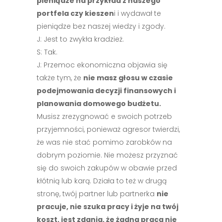
pieniądze na przykład z naszego
portfela czy kieszen
i i wydawał te
pieniądze bez naszej wiedzy i zgody.
J: Jest to zwykła kradzież.
S: Tak.
J: Przemoc ekonomiczna objawia się
także tym, że
nie masz głosu w czasie
podejmowania decyzji finansowych i
planowania domowego budżetu.
Musisz zrezygnować e swoich potrzeb
przyjemności, ponieważ agresor twierdzi,
że was nie stać pomimo zarobków na
dobrym poziomie. Nie możesz przyznać
się do swoich zakupów w obawie przed
kłótnią lub karą. Działa to też w drugą
stronę, twój partner lub partnerka
nie
pracuje, nie szuka pracy i żyje na twój
koszt, jest zdania, że żadna praca nie