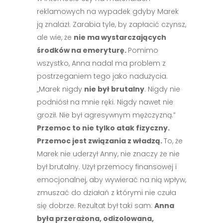
reklamowych na wypadek gdyby Marek
ją znalazł. Zarabia tyle, by zapłacić czynsz,
ale wie, że
nie ma wystarczających
środków na emeryturę.
Pomimo
wszystko, Anna nadal ma problem z
postrzeganiem tego jako nadużycia.
„Marek nigdy
nie był brutalny
. Nigdy nie
podniósł na mnie ręki. Nigdy nawet nie
groził. Nie był agresywnym mężczyzną.”
Przemoc to nie tylko atak fizyczny.
Przemoc jest związania z władzą.
To, że
Marek nie uderzył Anny, nie znaczy że ​​nie
był brutalny. ​​Użył przemocy finansowej i
emocjonalnej, aby wywierać na nią wpływ,
zmuszać do działań z którymi nie czuła
się dobrze. Rezultat był taki sam:
Anna
była przerażona, odizolowana,