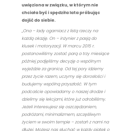
uwięziona w związku, w którym nie
chciała być i spędziła lata próbując
dojść do siebie.
„
Ona – lady ogarniacz z listą rzeczy na
każdą okazję. On – inżynier z pasją do
klusek i motoryzacji. W marcu 2015 r.
postanowiliśmy zostać parą a trzy miesiące
później podjęliśmy decyzję o wspólnym
wyjeździe za granicę. Od tej pory idziemy
przez życie razem, uczymy się dorosłości i
budujemy wspólną przyszłość. W tym
podcaście opowiadamy o naszej drodze i
dzielimy się lekcjami, które już odrobiliśmy.
Jeżeli interesujesz się oszczędzaniem,
podróżami, minimalizmem, szczęśliwym
życiem w swoim tempie – zostań z nami na
dłużej. Możesz nas słuchać w każdy piątek o