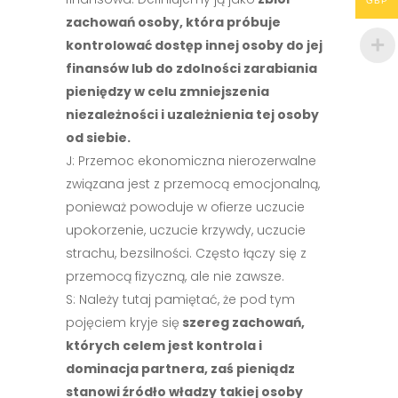
GBP
zachowań osoby, która próbuje
kontrolować dostęp innej osoby do jej
finansów lub do zdolności zarabiania
pieniędzy w celu zmniejszenia
niezależności i uzależnienia tej osoby
od siebie.
J: Przemoc ekonomiczna nierozerwalne
związana jest z przemocą emocjonalną,
ponieważ powoduje w ofierze uczucie
upokorzenie, uczucie krzywdy, uczucie
strachu, bezsilności. Często łączy się z
przemocą fizyczną, ale nie zawsze.
S: Należy tutaj pamiętać, że pod tym
pojęciem kryje się
szereg zachowań,
których celem jest kontrola i
dominacja partnera, zaś pieniądz
stanowi źródło władzy takiej osoby