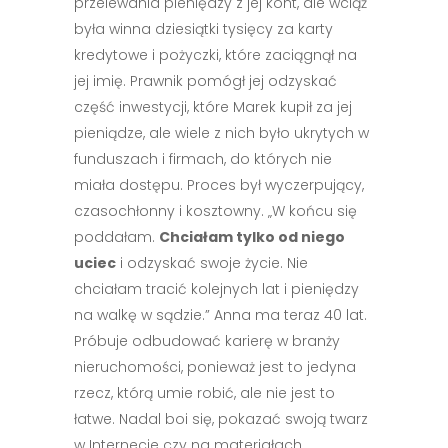
przelewania pieniędzy z jej kont, ale wciąż
była winna dziesiątki tysięcy za karty
kredytowe i pożyczki, które zaciągnął na
jej imię. Prawnik pomógł jej odzyskać
część inwestycji, które Marek kupił za jej
pieniądze, ale wiele z nich było ukrytych w
funduszach i firmach, do których nie
miała dostępu. Proces był wyczerpujący,
czasochłonny i kosztowny. „W końcu się
poddałam.
Chciałam tylko od niego
uciec
i odzyskać swoje życie. Nie
chciałam tracić kolejnych lat i pieniędzy
na walkę w sądzie.” Anna ma teraz 40 lat.
Próbuje odbudować karierę w branży
nieruchomości, ponieważ jest to jedyna
rzecz, którą umie robić, ale nie jest to
łatwe. Nadal boi się, pokazać swoją twarz
w Internecie czy na materiałach