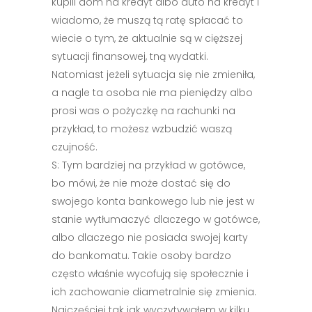
kupili dom na kredyt albo auto na kredyt i
wiadomo, że muszą tą ratę spłacać to
wiecie o tym, że aktualnie są w cięższej
sytuacji finansowej, tną wydatki.
Natomiast jeżeli sytuacja się nie zmieniła,
a nagle ta osoba nie ma pieniędzy albo
prosi was o pożyczkę na rachunki na
przykład, to możesz wzbudzić waszą
czujność.
S: Tym bardziej na przykład w gotówce,
bo mówi, że nie może dostać się do
swojego konta bankowego lub nie jest w
stanie wytłumaczyć dlaczego w gotówce,
albo dlaczego nie posiada swojej karty
do bankomatu. Takie osoby bardzo
często właśnie wycofują się społecznie i
ich zachowanie diametralnie się zmienia.
Najczęściej tak jak wyczytywałem w kilku