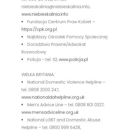
niebieskalinia@niebieskalinia.info,
www.niebieskalinia.info
Fundacja Centrum Praw Kobiet –
https://cpk.org.pl
Najbliższy Ośrodek Pomocy Społecznej
Doradztwo Prawne/Adwokat
Rozwodowy
Policja – tel. 112,
www.policja.pl
WIELKA BRYTANIA:
National Domestic Violence Helpline –
tel. 0808 2000 247,
www.nationaldahelpline.org.uk
Men’s Advice Line – tel. 0808 801 0327,
www.mensadviceline.org.uk
National LGBT and Domestic Abuse
Helpline – tel. 0800 999 5428,