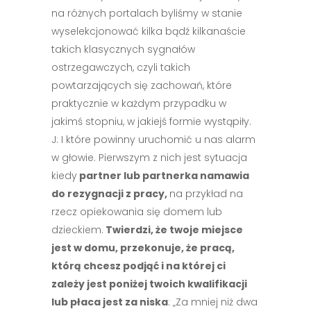
na różnych portalach byliśmy w stanie
wyselekcjonować kilka bądź kilkanaście
takich klasycznych sygnałów
ostrzegawczych, czyli takich
powtarzających się zachowań, które
praktycznie w każdym przypadku w
jakimś stopniu, w jakiejś formie wystąpiły.
J: I które powinny uruchomić u nas alarm
w głowie. Pierwszym z nich jest sytuacja
kiedy
partner lub partnerka namawia
do rezygnacji z pracy,
na przykład na
rzecz opiekowania się domem lub
dzieckiem.
Twierdzi, że twoje miejsce
jest w domu, przekonuje, że pracą,
którą chcesz podjąć i na której ci
zależy jest poniżej twoich kwalifikacji
lub płaca jest za niska
: „Za mniej niż dwa