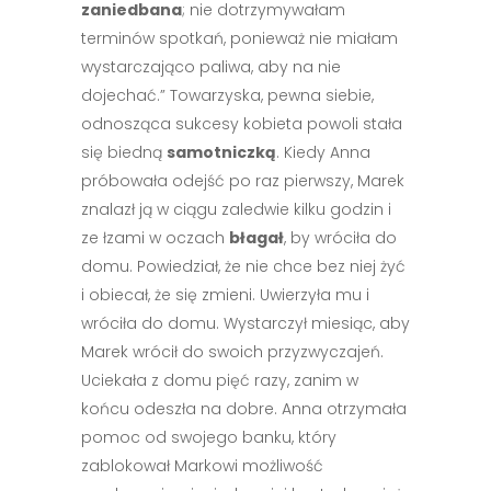
zaniedbana
; nie dotrzymywałam
terminów spotkań, ponieważ nie miałam
wystarczająco paliwa, aby na nie
dojechać.” Towarzyska, pewna siebie,
odnosząca sukcesy kobieta powoli stała
się biedną
samotniczką
. Kiedy Anna
próbowała odejść po raz pierwszy, Marek
znalazł ją w ciągu zaledwie kilku godzin i
ze łzami w oczach
błagał
, by wróciła do
domu. Powiedział, że nie chce bez niej żyć
i obiecał, że się zmieni. Uwierzyła mu i
wróciła do domu. Wystarczył miesiąc, aby
Marek wrócił do swoich przyzwyczajeń.
Uciekała z domu pięć razy, zanim w
końcu odeszła na dobre. Anna otrzymała
pomoc od swojego banku, który
zablokował Markowi możliwość