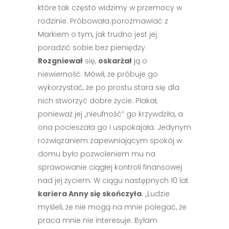
które tak często widzimy w przemocy w
rodzinie. Próbowała porozmawiać z
Markiem o tym, jak trudno jest jej
poradzić sobie bez pieniędzy.
Rozgniewał
się,
oskarżał
ją o
niewierność. Mówił, że próbuje go
wykorzystać, że po prostu stara się dla
nich stworzyć dobre życie. Płakał,
ponieważ jej „nieufność” go krzywdziła, a
ona pocieszała go i uspokajała. Jedynym
rozwiązaniem zapewniającym spokój w
domu było pozwoleniem mu na
sprawowanie ciągłej kontroli finansowej
nad jej życiem. W ciągu następnych 10 lat
kariera Anny się skończyła
. „Ludzie
myśleli, że nie mogą na mnie polegać, że
praca mnie nie interesuje. Byłam