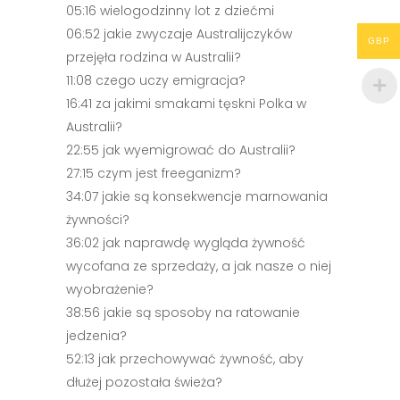
05:16 wielogodzinny lot z dziećmi
06:52 jakie zwyczaje Australijczyków
GBP
przejęła rodzina w Australii?
11:08 czego uczy emigracja?
16:41 za jakimi smakami tęskni Polka w
Australii?
22:55 jak wyemigrować do Australii?
27:15 czym jest freeganizm?
34:07 jakie są konsekwencje marnowania
żywności?
36:02 jak naprawdę wygląda żywność
wycofana ze sprzedaży, a jak nasze o niej
wyobrażenie?
38:56 jakie są sposoby na ratowanie
jedzenia?
52:13 jak przechowywać żywność, aby
dłużej pozostała świeża?