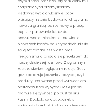
zwyczajności oraz dzieli się rodzicielskimi i
emigracyjnymi przemyśleniami.
Niedawno wydała własny e-book
opisujący historię budowania ich życia na
nowo za granicą: od rozmowy o pracę,
poprzez pakowanie, lot, aż do
poszukiwania mieszkania i stawiania
pierwszych kroków na Antypodach. Bliskie
są jej też tematy less waste oraz
freeganizmu, a to stało się pretekstem do
naszej dzisiejszej rozmowy. Z ogromnym
zaciekawieniem oglądamy relacje Gosi,
gdzie pokazuje jedzenie z odzysku, czyli
produkty uratowane przed wyrzuceniem i
postanowiliśmy wypytać Gosię jak nie
marnuje się żywności po australijsku.
Razem Dookoła świata, odcinek o
emigracji do Autralii i ratowaniu żywności