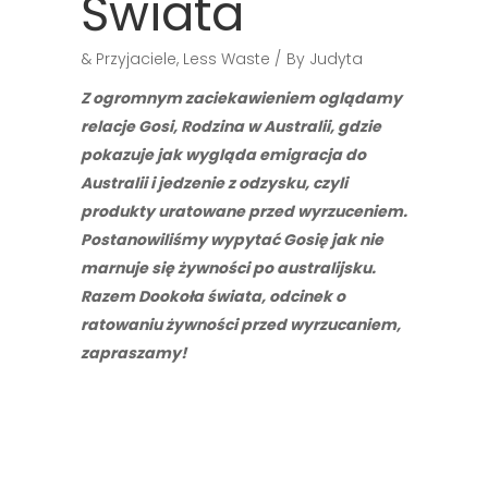
Świata
& Przyjaciele
,
Less Waste
By
Judyta
Z ogromnym zaciekawieniem oglądamy
relacje Gosi, Rodzina w Australii, gdzie
pokazuje jak wygląda emigracja do
Australii i jedzenie z odzysku, czyli
produkty uratowane przed wyrzuceniem.
Postanowiliśmy wypytać Gosię jak nie
marnuje się żywności po australijsku.
Razem Dookoła świata, odcinek o
ratowaniu żywności przed wyrzucaniem,
zapraszamy!