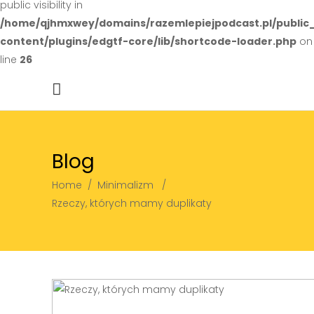
public visibility in
/home/qjhmxwey/domains/razemlepiejpodcast.pl/public
content/plugins/edgtf-core/lib/shortcode-loader.php
on
line
26
Blog
Home
/
Minimalizm
/
Rzeczy, których mamy duplikaty