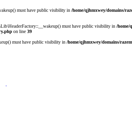
eup() must have public visibility in
/home/qjhmxwey/domains/razem
b\HeaderFactory::__wakeup() must have public visibility in
/home/q
ry.php
on line
39
p() must have public visibility in
/home/qjhmxwey/domains/razemle