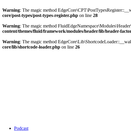
Warning
: The magic method EdgeCore\CPT\PostTypesRegister::__wak
core/post-types/post-types-register.php
on line
28
Warning
: The magic method FluidEdgeNamespace\Modules\Header\Li
content/themes/fluid/framework/modules/header/lib/header-facto
Warning
: The magic method EdgeCore\Lib\ShortcodeLoader::__wakeu
core/lib/shortcode-loader.php
on line
26
Podcast