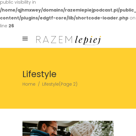
public visibility in
/home/qjhmxwey/domains/razemlepiejpodcast.pl/public
content/plugins/edgtf-core/lib/shortcode-loader.php
on
line
26
Lifestyle
Home
/
Lifestyle
(Page 2)