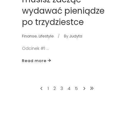
wydawać pieniądze
po trzydziestce
Finanse
,
Lifestyle
By
Judyta
Odcinek #1
Read more
1
2
3
4
5