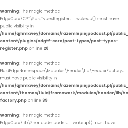
Warning
: The magic method
EdgeCore\CPT\PostTypesRegister::__wakeup() must have
public visibility in
/home/qjhmxwey/domains/razemlepiejpodcast.pl/public
content/plugins/edgtf-core/post-types/post-types-
register.php
on line
28
Warning
: The magic method
FluidEdgeNamespace\Modules\Header\Lib\HeaderFactory::_
must have public visibility in
/home/qjhmxwey/domains/razemlepiejpodcast.pl/public
content/themes/fluid/framework/modules/header/lib/h
factory.php
on line
39
Warning
: The magic method
EdgeCore\Lib\ShortcodeLoader::__wakeup() must have