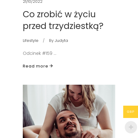
21/10/2022
Co zrobić w życiu
przed trzydziestką?
Lifestyle
By
Judyta
Odcinek #159
Read more
GBP