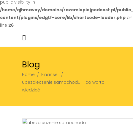
public visibility in
/home/qjhmxwey/domains/razemlepiejpodcast.pl/public
content/plugins/edgtf-core/lib/shortcode-loader.php
on
line
26
Blog
Home
/
Finanse
/
Ubezpieczenie samochodu – co warto
wiedzieć