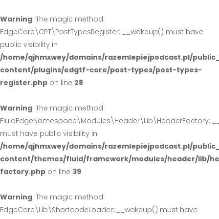
Warning
: The magic method
EdgeCore\CPT\PostTypesRegister::__wakeup() must have
public visibility in
/home/qjhmxwey/domains/razemlepiejpodcast.pl/public
content/plugins/edgtf-core/post-types/post-types-
register.php
on line
28
Warning
: The magic method
FluidEdgeNamespace\Modules\Header\Lib\HeaderFactory::_
must have public visibility in
/home/qjhmxwey/domains/razemlepiejpodcast.pl/public
content/themes/fluid/framework/modules/header/lib/h
factory.php
on line
39
Warning
: The magic method
EdgeCore\Lib\ShortcodeLoader::__wakeup() must have