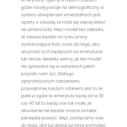
emerytalny. Żyjemy w takich czasach
gdzie raczej panuje niż demograficzny, a
system ubezpieczeń emerytalnych jest
oparty o zasadę, że rodzi się więcej dzieci
niż umiera ludzi. Więc model ten zakłada,
że zawsze będzie na rynku pracy
wystarczająca ilość osób do tego, aby
utrzymać tych będących na emeryturze
lub rencie. Niestety wiemy, że ten model
nie sprawdza się w warunkach jakim
przyszło nam żyć. Dlatego
optymistycznym założeniem,
przynajmniej naszym zdaniem, jest to że
jeżeli w ogóle te emerytury będą za te 30
czy 40 lat to będą one tak małe, że
absolutnie nie będzie można za takie
pieniądze przeżyć. Więc zachęcamy was
do tego, aby już dzisiaj już teraz pomyśleć