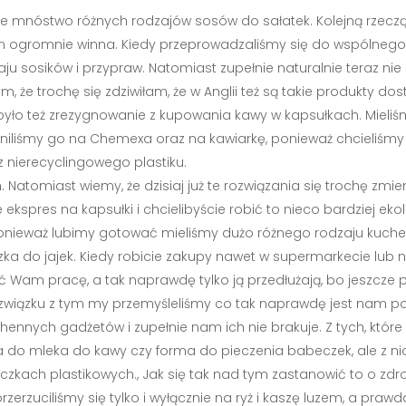
całe mnóstwo różnych rodzajów sosów do sałatek. Kolejną rzeczą na
łam ogromnie winna. Kiedy przeprowadzaliśmy się do wspólneg
ju sosików i przypraw. Natomiast zupełnie naturalnie teraz nie
, że trochę się zdziwiłam, że w Anglii też są takie produkty 
yło też zrezygnowanie z kupowania kawy w kapsułkach. Mieliśm
liśmy go na Chemexa oraz na kawiarkę, ponieważ chcieliśmy o
 nierecyclingowego plastiku.
. Natomiast wiemy, że dzisiaj już te rozwiązania się trochę zmie
ekspres na kapsułki i chcielibyście robić to nieco bardziej ek
ponieważ lubimy gotować mieliśmy dużo różnego rodzaju kuche
ka do jajek. Kiedy robicie zakupy nawet w supermarkecie lub n
ć Wam pracę, a tak naprawdę tylko ją przedłużają, bo jeszcze p
związku z tym my przemyśleliśmy co tak naprawdę jest nam po
nnych gadżetów i zupełnie nam ich nie brakuje. Z tych, które n
ka do mleka do kawy czy forma do pieczenia babeczek, ale z ni
eczkach plastikowych., Jak się tak nad tym zastanowić to o zdro
erzuciliśmy się tylko i wyłącznie na ryż i kaszę luzem, a praw