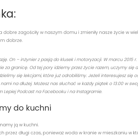
ka:
na dobre zagościły w naszym domu i zmieniły nasze życie w wielu
tym dobrze.
zję. On – inżynier z pasją do klusek i motoryzacji. W marcu 2015 
e za granicę. Od tej pory idziemy przez życie razem, uczymy się 
limy się lekcjami, które już odrobiliśmy. Jeżeli interesujesz si
ami na dłużej. Możesz nas słuchać w każdy piątek o 13.00 w swoje
Lepiej Podcast na Facebooku i na Instagramie.
emy do kuchni
ynamy ją w kuchni.
h przez długi czas, ponieważ woda w kranie w mieszkaniu w kt