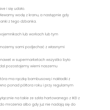
e i się udało.
 wlewamy wodę z kranu, a następnie gdy
anki z tego dzbanka.
 pojemnikach lub workach lub tym
go możemy sami podjechać z własnymi
dyś nawet w supermarketach wszystko było
nadal pozostajemy wierni naszemu
 która ma rączkę bambusową i nakładki z
wno ponad półtora roku i przy regularnym
yłącznie na takie ze szkła hartowanego z IKEI z
do mrożenia albo gdy już nie nadają się do