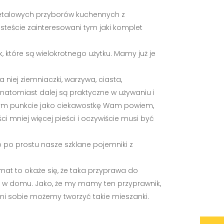
metalowych przyborów kuchennych z
esteście zainteresowani tym jaki komplet
 które są wielokrotnego użytku. Mamy już je
 niej ziemniaczki, warzywa, ciasta,
 natomiast dalej są praktyczne w używaniu i
zy tym punkcie jako ciekawostkę Wam powiem,
ci mniej więcej pieści i oczywiście musi być
o po prostu nasze szklane pojemniki z
mat to okaże się, że taka przyprawa do
 w domu. Jako, że my mamy ten przyprawnik,
mi sobie możemy tworzyć takie mieszanki.
p