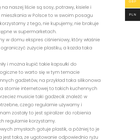
GBP
 naszej liście są sosy, potrawy, kisiele i
o mieszkania w Polsce to w swoim posagu
PLN
 korzystamy z tego, nie kupujemy, nie brakuje
dostępne w supermarketach.
y w domu ekspres ciśnieniowy, który właśnie
graniczyć zużycie plastiku, a każda taka
niły i można kupić takie kapsułki do
ologiczne to warto się w tym temacie
nnych gadżetów, na przykład taka silikonowa
a stornie internetowej to takich kuchennych
rzecież musicie taki gadżecik znaleźć w
trzebne, czego regularnie używamy i
am zostały to jest spiralizer do robienia
ch regularnie korzystamy.
wych zmysłach gotuje plastik, a później to je
da jest taka, ze ugotowanie odpowiednio ryżu