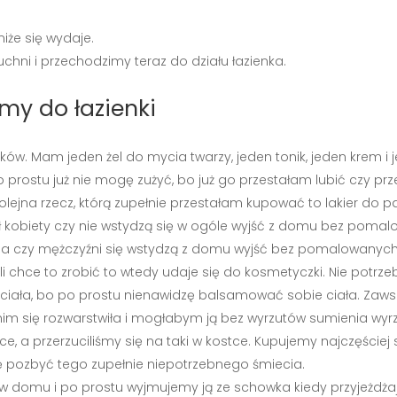
niże się wydaje.
chni i przechodzimy teraz do działu łazienka.
emy do łazienki
w. Mam jeden żel do mycia twarzy, jeden tonik, jeden krem i j
o prostu już nie mogę zużyć, bo już go przestałam lubić czy prz
ejna rzecz, którą zupełnie przestałam kupować to lakier do pa
ł kobiety czy nie wstydzą się w ogóle wyjść z domu bez pomal
wia czy mężczyźni się wstydzą z domu wyjść bez pomalowanych 
żeli chce to zrobić to wtedy udaje się do kosmetyczki. Nie potr
 ciała, bo po prostu nienawidzę balsamować sobie ciała. Zaw
nim się rozwarstwiła i mogłabym ją bez wyrzutów sumienia wyrz
e, a przerzuciliśmy się na taki w kostce. Kupujemy najczęści
ię pozbyć tego zupełnie niepotrzebnego śmiecia.
 domu i po prostu wyjmujemy ją ze schowka kiedy przyjeżdżaj