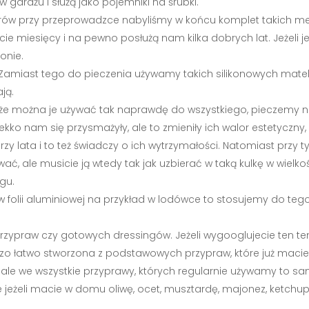
 garażu i służą jako pojemniki na śrubki.
yborów przy przeprowadzce nabyliśmy w końcu komplet takich 
cie miesięcy i na pewno posłużą nam kilka dobrych lat. Jeżeli j
onie.
. Zamiast tego do pieczenia używamy takich silikonowych matek,
ją.
o, że można je używać tak naprawdę do wszystkiego, pieczemy na
ko nam się przysmażyły, ale to zmieniły ich walor estetyczny,
trzy lata i to też świadczy o ich wytrzymałości. Natomiast pr
ć, ale musicie ją wtedy tak jak uzbierać w taką kulkę w wielkoś
gu.
 w folii aluminiowej na przykład w lodówce to stosujemy do teg
rzypraw czy gotowych dressingów. Jeżeli wygooglujecie ten te
o łatwo stworzona z podstawowych przypraw, które już macie
ale we wszystkie przyprawy, których regularnie używamy to sa
że jeżeli macie w domu oliwę, ocet, musztardę, majonez, ketchu