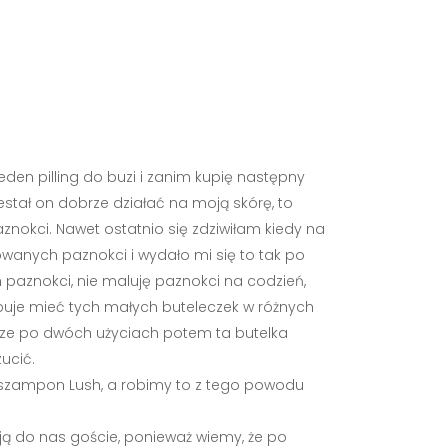
eden pilling do buzi i zanim kupię następny
estał on dobrze działać na moją skórę, to
znokci. Nawet ostatnio się zdziwiłam kiedy na
owanych paznokci i wydało mi się to tak po
paznokci, nie maluję paznokci na codzień,
zebuje mieć tych małych buteleczek w różnych
sze po dwóch użyciach potem ta butelka
ucić.
ej szampon Lush, a robimy to z tego powodu
ą do nas goście, ponieważ wiemy, że po