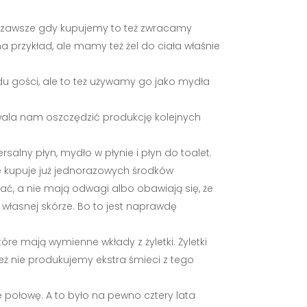
i zawsze gdy kupujemy to też zwracamy
a przykład, ale mamy też żel do ciała właśnie
du gości, ale to też używamy go jako mydła
zwala nam oszczędzić produkcję kolejnych
salny płyn, mydło w płynie i płyn do toalet.
e kupuje już jednorazowych środków
wać, a nie mają odwagi albo obawiają się, że
własnej skórze. Bo to jest naprawdę
óre mają wymienne wkłady z żyletki. Żyletki
ż nie produkujemy ekstra śmieci z tego
e połowę. A to było na pewno cztery lata