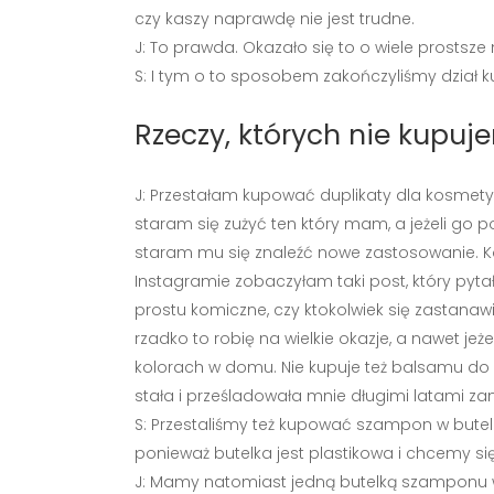
czy kaszy naprawdę nie jest trudne.
J: To prawda. Okazało się to o wiele prostsze 
S: I tym o to sposobem zakończyliśmy dział ku
Rzeczy, których nie kupuj
J: Przestałam kupować duplikaty dla kosmetykó
staram się zużyć ten który mam, a jeżeli go p
staram mu się znaleźć nowe zastosowanie. Kol
Instagramie zobaczyłam taki post, który pyta
prostu komiczne, czy ktokolwiek się zastana
rzadko to robię na wielkie okazje, a nawet je
kolorach w domu. Nie kupuje też balsamu do
stała i prześladowała mnie długimi latami za
S: Przestaliśmy też kupować szampon w butelc
ponieważ butelka jest plastikowa i chcemy s
J: Mamy natomiast jedną butelką szamponu w