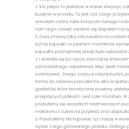
J: Sól, pieprz to jesteście w stanie stworzyć 
budynie w proszku. To jest coś czego ja by
wniosłam cztery takie koszyczki różnego rodza
nam tego i nawet ostatnio się złapałam na tym
S: Dużą zmianą taką odczuwalna na codzień b
był na kapsułki i w pewnym momencie wymieni
kapsułka przynajmniej wtedy była wykonana z
J: I stawała się po użyciu zwyczajnie śmieciem
samodzielnego napełnienia. Więc jeżeli macie 
zorientować. Swego czasu w naszej kuchni, 
forma do robienia pancake’ów albo krajalnicz
gadżetów, które teoretycznie powinny ułatwia
przepasnych półkach i jest całe mnóstwo. W 
pozbyliśmy się wszystkich nadmiarowych kuche
makaronu z cukinii na przykład, oraz ubijacz
S: Przestaliśmy też kupować ryż i kaszę w wor
wywar z tego gotowanego plastiku. Dlatego prz