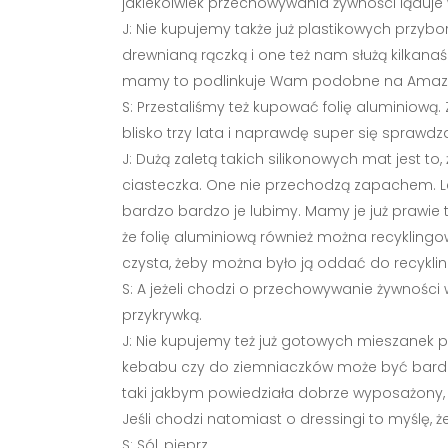
jakiekolwiek przechowywania żywności ląduje w
J: Nie kupujemy także już plastikowych prz
drewnianą rączką i one też nam służą kilkanaś
mamy to podlinkuje Wam podobne na Amaz
S: Przestaliśmy też kupować folię aluminiową
blisko trzy lata i naprawdę super się sprawdza
J: Dużą zaletą takich silikonowych mat jest t
ciasteczka. One nie przechodzą zapachem. Lek
bardzo bardzo je lubimy. Mamy je już prawie 
że folię aluminiową również można recyklingowa
czysta, żeby można było ją oddać do recyklin
S: A jeżeli chodzi o przechowywanie żywności
przykrywką.
J: Nie kupujemy też już gotowych mieszanek p
kebabu czy do ziemniaczków może być bardz
taki jakbym powiedziała dobrze wyposażony, 
Jeśli chodzi natomiast o dressingi to myślę, 
S: Sól, pieprz.