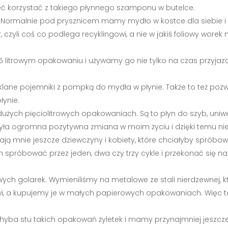
ć korzystać z takiego płynnego szamponu w butelce.
e. Normalnie pod prysznicem mamy mydło w kostce dla siebie 
zyli coś co podlega recyklingowi, a nie w jakiś foliowy worek n
5 litrowym opakowaniu i używamy go nie tylko na czas przyjaz
zklane pojemniki z pompką do mydła w płynie. Także to też po
łynie.
dużych pięciolitrowych opakowaniach. Są to płyn do szyb, uniwer
yła ogromna pozytywna zmiana w moim życiu i dzięki temu ni
chają mnie jeszcze dziewczyny i kobiety, które chciałyby spróbo
róbować przez jeden, dwa czy trzy cykle i przekonać się na 
ych golarek. Wymieniliśmy na metalowe ze stali nierdzewnej, kt
i, a kupujemy je w małych papierowych opakowaniach. Więc te
 chyba stu takich opakowań żyletek i mamy przynajmniej jeszcz