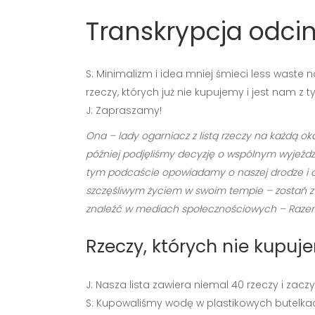
Transkrypcja odcin
S: Minimalizm i idea mniej śmieci less waste 
rzeczy, których już nie kupujemy i jest nam z 
J: Zapraszamy!
Ona – lady ogarniacz z listą rzeczy na każdą oka
później podjęliśmy decyzję o wspólnym wyjeździ
tym podcaście opowiadamy o naszej drodze i dzie
szczęśliwym życiem w swoim tempie – zostań z n
znaleźć w mediach społecznościowych – Razem 
Rzeczy, których nie kupuj
J: Nasza lista zawiera niemal 40 rzeczy i zacz
S: Kupowaliśmy wodę w plastikowych butelkac