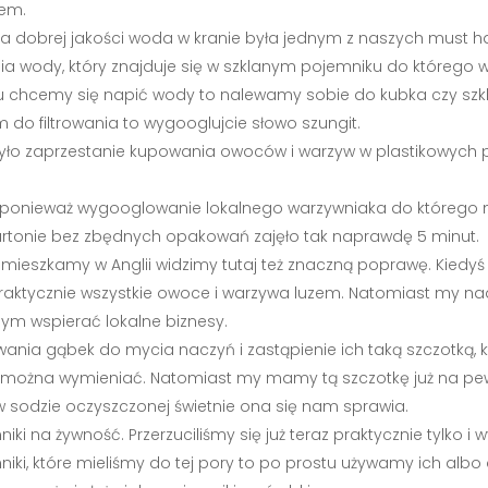
rem.
 dobrej jakości woda w kranie była jednym z naszych must hav
ia wody, który znajduje się w szklanym pojemniku do którego
u chcemy się napić wody to nalewamy sobie do kubka czy szkl
m do filtrowania to wygooglujcie słowo szungit.
 było zaprzestanie kupowania owoców i warzyw w plastikowych
mian, ponieważ wygooglowanie lokalnego warzywniaka do które
rtonie bez zbędnych opakowań zajęło tak naprawdę 5 minut.
gdy mieszkamy w Anglii widzimy tutaj też znaczną poprawę. Kie
 praktycznie wszystkie owoce i warzywa luzem. Natomiast my 
m wspierać lokalne biznesy.
owania gąbek do mycia naczyń i zastąpienie ich taką szczotką,
kę można wymieniać. Natomiast my mamy tą szczotkę już na pe
 w sodzie oczyszczonej świetnie ona się nam sprawia.
ki na żywność. Przerzuciliśmy się już teraz praktycznie tylko i w
ki, które mieliśmy do tej pory to po prostu używamy ich albo 