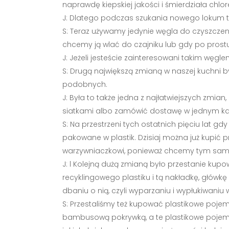
naprawdę kiepskiej jakości i śmierdziała chlo
J: Dlatego podczas szukania nowego lokum ta
S: Teraz używamy jedynie węgla do czyszczen
chcemy ją wlać do czajniku lub gdy po prost
J: Jeżeli jesteście zainteresowani takim węgle
S: Drugą największą zmianą w naszej kuchni
podobnych.
J: Była to także jedna z najłatwiejszych z
siatkami albo zamówić dostawę w jednym ka
S: Na przestrzeni tych ostatnich pięciu lat 
pakowane w plastik. Dzisiaj można już kupić
warzywniaczkowi, ponieważ chcemy tym samy
J: l Kolejną dużą zmianą było przestanie kup
recyklingowego plastiku i tą nakładkę, głów
dbaniu o nią, czyli wyparzaniu i wypłukiwaniu
S: Przestaliśmy też kupować plastikowe pojemni
bambusową pokrywką, a te plastikowe pojemni