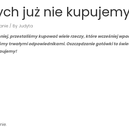
rych już nie kupujem
anie
By
Judyta
iej, przestaliśmy kupować wiele rzeczy, które wcześniej wpad
iśmy trwałymi odpowiednikami. Oszczędzanie gotówki to świe
kupujemy!
mie
.