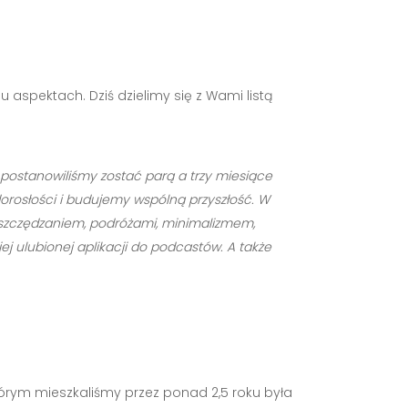
 aspektach. Dziś dzielimy się z Wami listą
r. postanowiliśmy zostać parą a trzy miesiące
dorosłości i budujemy wspólną przyszłość. W
ę oszczędzaniem, podróżami, minimalizmem,
j ulubionej aplikacji do podcastów. A także
órym mieszkaliśmy przez ponad 2,5 roku była