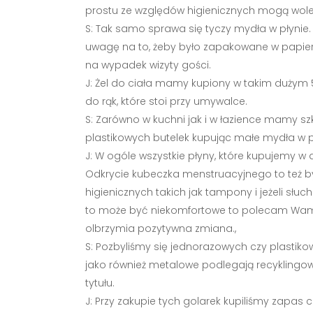
prostu ze względów higienicznych mogą wole
S: Tak samo sprawa się tyczy mydła w płyni
uwagę na to, żeby było zapakowane w papier, c
na wypadek wizyty gości.
J: Żel do ciała mamy kupiony w takim dużym 
do rąk, które stoi przy umywalce.
S: Zarówno w kuchni jak i w łazience mamy s
plastikowych butelek kupując małe mydła w p
J: W ogóle wszystkie płyny, które kupujemy w 
Odkrycie kubeczka menstruacyjnego to też b
higienicznych takich jak tampony i jeżeli słu
to może być niekomfortowe to polecam Wam sp
olbrzymia pozytywna zmiana.,
S: Pozbyliśmy się jednorazowych czy plastikow
jako również metalowe podlegają recyklingow
tytułu.
J: Przy zakupie tych golarek kupiliśmy zapas