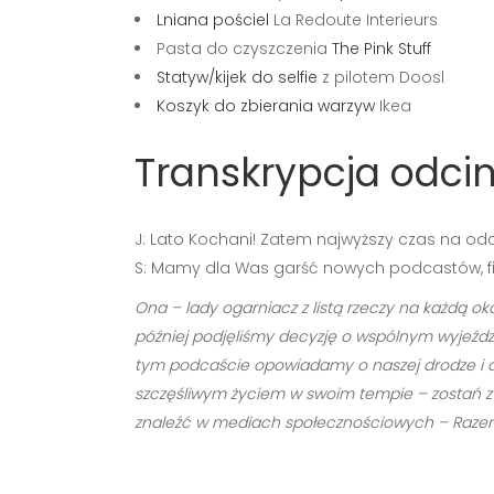
Lniana pościel
La Redoute Interieurs
Pasta do czyszczenia
The Pink Stuff
Statyw/kijek do selfie
z pilotem Doosl
Koszyk do zbierania warzyw
Ikea
Transkrypcja odcin
J: Lato Kochani! Zatem najwyższy czas na odc
S: Mamy dla Was garść nowych podcastów, fil
Ona – lady ogarniacz z listą rzeczy na każdą oka
później podjęliśmy decyzję o wspólnym wyjeździ
tym podcaście opowiadamy o naszej drodze i dzie
szczęśliwym życiem w swoim tempie – zostań z n
znaleźć w mediach społecznościowych – Razem 