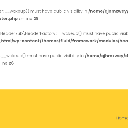
:__wakeup() must have public visibility in
/home/qjhmxwey/
ster.php
on line
28
der\Lib\HeaderFactory::__wakeup() must have public visibil
_html/wp-content/themes/fluid/framework/modules/head
_wakeup() must have public visibility in
/home/qjhmxwey/do
line
26
Hom