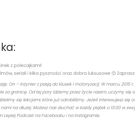
ka:
inek z polecajkami!
mów, seriali i kilka pyszności oraz dobra luksusowe 🙂 Zapras
zję. On – inżynier z pasją do klusek i motoryzacji. W marcu 2015 
e za granicę. Od tej pory idziemy przez życie razem, uczymy się 
limy się lekcjami, które już odrobiliśmy. Jeżeli interesujesz si
ami na dłużej. Możesz nas słuchać w każdy piątek o 13.00 w swoje
Lepiej Podcast na Facebooku i na Instagramie.