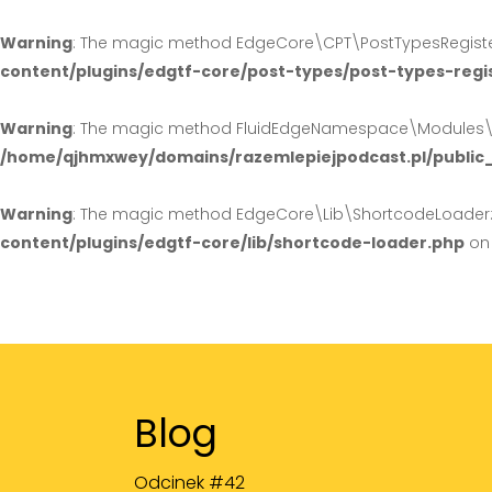
Warning
: The magic method EdgeCore\CPT\PostTypesRegister:
content/plugins/edgtf-core/post-types/post-types-regi
Warning
: The magic method FluidEdgeNamespace\Modules\Hea
/home/qjhmxwey/domains/razemlepiejpodcast.pl/public
Warning
: The magic method EdgeCore\Lib\ShortcodeLoader::_
content/plugins/edgtf-core/lib/shortcode-loader.php
on 
Blog
Odcinek #42