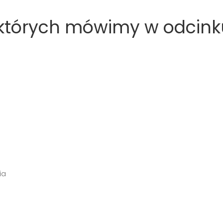
o których mówimy w odcink
ia