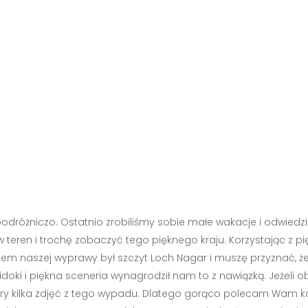
podróżniczo. Ostatnio zrobiliśmy sobie małe wakacje i odwiedzil
teren i trochę zobaczyć tego pięknego kraju. Korzystając z pię
elem naszej wyprawy był szczyt Loch Nagar i muszę przyznać, że 
doki i piękna sceneria wynagrodził nam to z nawiązką. Jeżeli
ry kilka zdjęć z tego wypadu. Dlatego gorąco polecam Wam korz