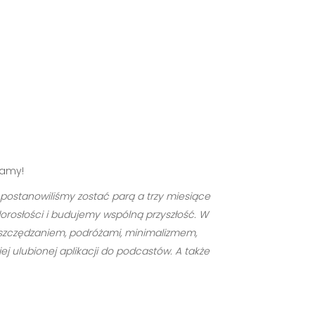
zamy!
r. postanowiliśmy zostać parą a trzy miesiące
dorosłości i budujemy wspólną przyszłość. W
ę oszczędzaniem, podróżami, minimalizmem,
j ulubionej aplikacji do podcastów. A także