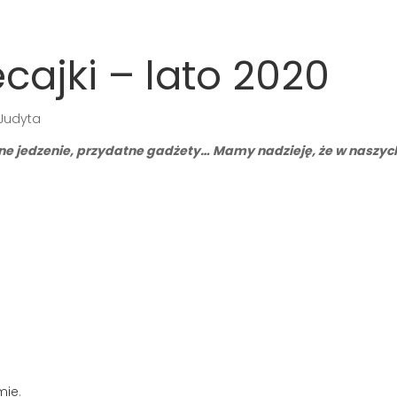
cajki – lato 2020
Judyta
e jedzenie, przydatne gadżety… Mamy nadzieję, że w naszych 
mie
.