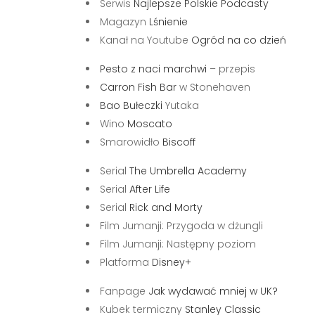
Serwis
Najlepsze Polskie Podcasty
Magazyn
Lśnienie
Kanał na Youtube
Ogród na co dzień
Pesto z naci marchwi
– przepis
Carron Fish Bar
w Stonehaven
Bao Bułeczki
Yutaka
Wino
Moscato
Smarowidło
Biscoff
Serial
The Umbrella Academy
Serial
After Life
Serial
Rick and Morty
Film Jumanji: Przygoda w dżungli
Film Jumanji: Następny poziom
Platforma
Disney+
Fanpage
Jak wydawać mniej w UK?
Kubek termiczny
Stanley Classic