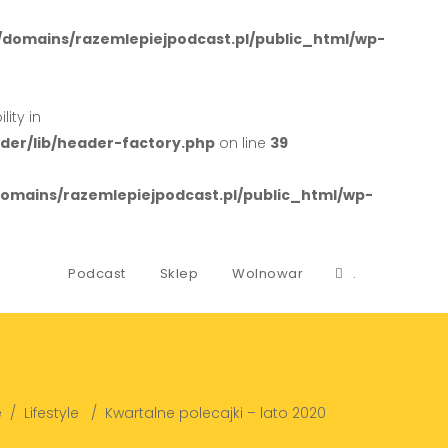
domains/razemlepiejpodcast.pl/public_html/wp-
ity in
er/lib/header-factory.php
on line
39
mains/razemlepiejpodcast.pl/public_html/wp-
Podcast
Sklep
Wolnowar
.
e
/
Lifestyle
/
Kwartalne polecajki – lato 2020