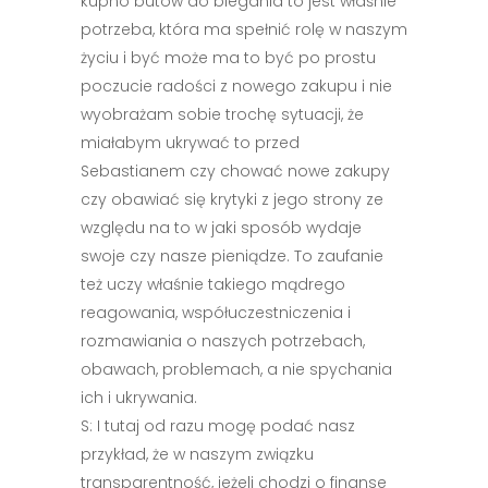
kupno butów do biegania to jest właśnie
potrzeba, która ma spełnić rolę w naszym
życiu i być może ma to być po prostu
poczucie radości z nowego zakupu i nie
wyobrażam sobie trochę sytuacji, że
miałabym ukrywać to przed
Sebastianem czy chować nowe zakupy
czy obawiać się krytyki z jego strony ze
względu na to w jaki sposób wydaje
swoje czy nasze pieniądze. To zaufanie
też uczy właśnie takiego mądrego
reagowania, współuczestniczenia i
rozmawiania o naszych potrzebach,
obawach, problemach, a nie spychania
ich i ukrywania.
S: I tutaj od razu mogę podać nasz
przykład, że w naszym związku
transparentność, jeżeli chodzi o finanse