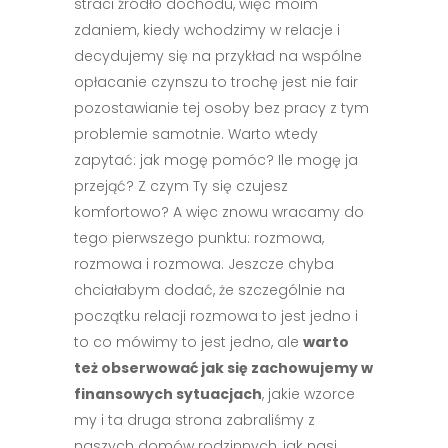
straci źródło dochodu, więc moim
zdaniem, kiedy wchodzimy w relacje i
decydujemy się na przykład na wspólne
opłacanie czynszu to trochę jest nie fair
pozostawianie tej osoby bez pracy z tym
problemie samotnie. Warto wtedy
zapytać: jak mogę pomóc? Ile mogę ja
przejąć? Z czym Ty się czujesz
komfortowo? A więc znowu wracamy do
tego pierwszego punktu: rozmowa,
rozmowa i rozmowa. Jeszcze chyba
chciałabym dodać, że szczególnie na
początku relacji rozmowa to jest jedno i
to co mówimy to jest jedno, ale
warto
też obserwować jak się zachowujemy w
finansowych sytuacjach
, jakie wzorce
my i ta druga strona zabraliśmy z
naszych domów rodzinnych, jak nasi