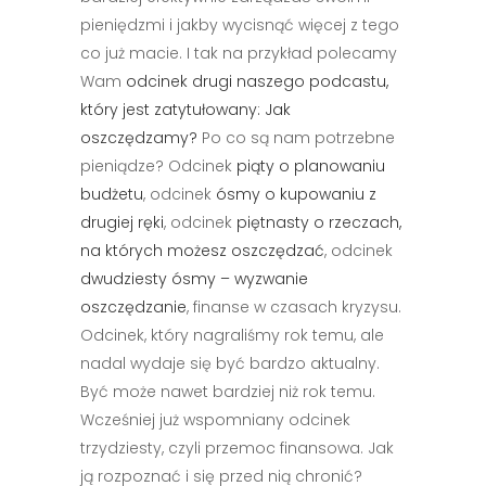
pieniędzmi i jakby wycisnąć więcej z tego
co już macie. I tak na przykład polecamy
Wam
odcinek drugi naszego podcastu,
który jest zatytułowany: Jak
oszczędzamy?
Po co są nam potrzebne
pieniądze? Odcinek
piąty o planowaniu
budżetu
, odcinek
ósmy o kupowaniu z
drugiej ręki
, odcinek
piętnasty o rzeczach,
na których możesz oszczędzać
, odcinek
dwudziesty ósmy – wyzwanie
oszczędzanie
, finanse w czasach kryzysu.
Odcinek, który nagraliśmy rok temu, ale
nadal wydaje się być bardzo aktualny.
Być może nawet bardziej niż rok temu.
Wcześniej już wspomniany odcinek
trzydziesty, czyli przemoc finansowa. Jak
ją rozpoznać i się przed nią chronić?