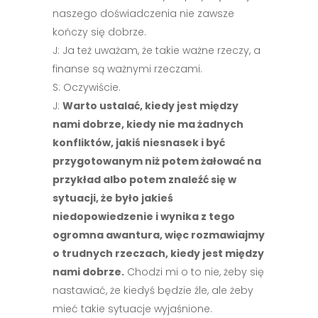
naszego doświadczenia nie zawsze
kończy się dobrze.
J: Ja też uważam, że takie ważne rzeczy, a
finanse są ważnymi rzeczami.
S: Oczywiście.
J:
Warto ustalać, kiedy jest między
nami dobrze, kiedy nie ma żadnych
konfliktów, jakiś niesnasek i być
przygotowanym niż potem żałować na
przykład albo potem znaleźć się w
sytuacji, że było jakieś
niedopowiedzenie i wynika z tego
ogromna awantura, więc rozmawiajmy
o trudnych rzeczach, kiedy jest między
nami dobrze.
Chodzi mi o to nie, żeby się
nastawiać, że kiedyś będzie źle, ale żeby
mieć takie sytuacje wyjaśnione.