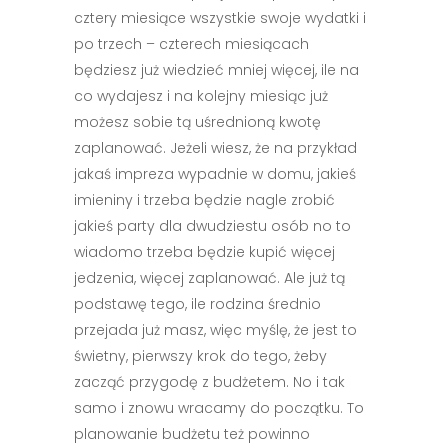
cztery miesiące wszystkie swoje wydatki i
po trzech – czterech miesiącach
będziesz już wiedzieć mniej więcej, ile na
co wydajesz i na kolejny miesiąc już
możesz sobie tą uśrednioną kwotę
zaplanować. Jeżeli wiesz, że na przykład
jakaś impreza wypadnie w domu, jakieś
imieniny i trzeba będzie nagle zrobić
jakieś party dla dwudziestu osób no to
wiadomo trzeba będzie kupić więcej
jedzenia, więcej zaplanować. Ale już tą
podstawę tego, ile rodzina średnio
przejada już masz, więc myślę, że jest to
świetny, pierwszy krok do tego, żeby
zacząć przygodę z budżetem. No i tak
samo i znowu wracamy do początku. To
planowanie budżetu też powinno