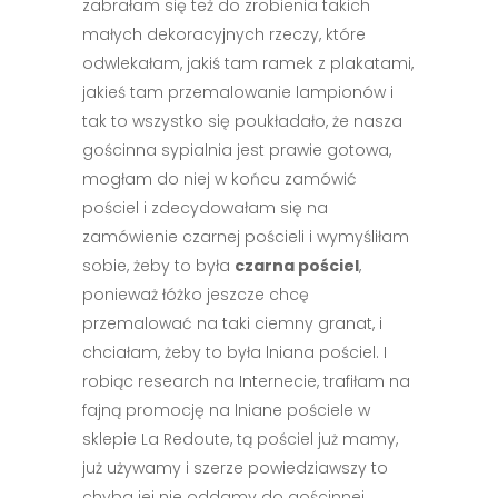
zabrałam się też do zrobienia takich
małych dekoracyjnych rzeczy, które
odwlekałam, jakiś tam ramek z plakatami,
jakieś tam przemalowanie lampionów i
tak to wszystko się poukładało, że nasza
gościnna sypialnia jest prawie gotowa,
mogłam do niej w końcu zamówić
pościel i zdecydowałam się na
zamówienie czarnej pościeli i wymyśliłam
sobie, żeby to była
czarna pościel
,
ponieważ łóżko jeszcze chcę
przemalować na taki ciemny granat, i
chciałam, żeby to była lniana pościel. I
robiąc research na Internecie, trafiłam na
fajną promocję na lniane pościele w
sklepie La Redoute, tą pościel już mamy,
już używamy i szerze powiedziawszy to
chyba jej nie oddamy do gościnnej