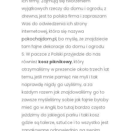
ich firmy. Zajmują się tworzeniem
wyjątkowych rzeczy do domu i ogrodu, z
drewna, jest to polska firma i zapraszam
Was do odwiedzenia ich strony
internetowej, która się nazywa
pokochajdom.pl,
bo myślę, że znajdziecie
tam fajne dekoracje do domu i ogrodu
S: W paczce z Polski przyjedzie do nas
również
kosz piknikowy
, który
otrzymaliśmy w prezencie około trzech lat
temu, jeśli mnie pamięć nie myli i tak
naprawdę nigdy go użyliśmy, a za
każdym razem jak znajdowaliśmy go to
zawsze myśleliśmy sobie jak fajnie byłoby
mieć go w Anglii, bo tutaj bardzo często
jeździmy do jakiegoś parku i taki kosz
gdzie są talerze, sztućce i to wszystko jest
zapakowane odpowiednio, na swoim