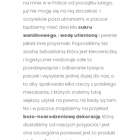
na mnie w w Polsce od początku lutego,
już nie mogę się na nią doczekać. I
oczywiście poza ubraniami, w paczce
będziemy mieć dwa kilo
cukru
wanilinowego
, i
wodę utlenioną
i pewnie
jakieś inne przysmaki. Poprosiliśmy też
siostrę Sebastiana, która jest kierowniczką
i logistycznie nadzoruje całe to
przedsięwzięcie i odbieranie tysiąca
paczek i wysyłanie jednej dużej do nas, o
to aby spakowała kilka rzeczy z polskiego
mieszkania, z których zrobimy tutaj
większy użytek na pewno, niż kiedy są tam.
No i w paczce znajdziemy na przykład
bożo-noarodzeniową dekorację
, którą
dostaliśmy od naszych przyjaciół, i jest
ona szczególna ponieważ jest to produkt