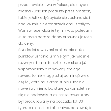
przedstawicielstwa w Polsce, ale chyba
można kupić ich produkty przez Amazon,
także jeżeli kiedyś byście się zastanawiali
nad jakimiś elektronarzędziami, i trafiłyby
Wam w ręce właśnie tej firmy, to polecam.
J: Bo mają bardzo dobry stosunek jakości
do ceny.
S: A dodatkowo zaskarbili sobie dużo
punktów uznania u mnie tym jak właśnie
rozwiązali temat tej szlifierki. A skoro już
wspomniałem o renowacji mojego
roweru, to nie mogę tutaj pominąć wielu
części, które musiałem kupić zupełnie
nowe i wymienić bo stare już kompletnie
się nie nadawały, a że jest to rower który
był produkowany na początku lat 80-
tych, to nie jest to takie łatwe, ponieważ, te