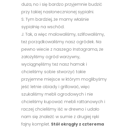
duża, no i się bardzo przyjemnie budzić
przy takiej nasłonecznionej sypialni.
S: Tym bardziej, że mamy właśnie
sypialnię na wschód.
J: Tak, a więc malowaliśmy, szlifowaliśmy,
też porządkowaliśmy nasz ogródek. Na
pewno wiecie z naszego Instagrama, że
założyliśmy ogród warzywny,
wyciągnęliśmy też nasz hamak i
chcieliśmy sobie stworzyć takie
przyjemne miejsce w którym moglibyśmy
jeść letnie obiady i grillować, więc
szukaliśmy mebli ogrodowych i nie
chcieliśmy kupować mebli rattanowych i
raczej chcieliśmy iść w drewno i udało
nam się znaleźć w sumie z drugiej ręki
fajny komplet.
Stół okrągły z czterema