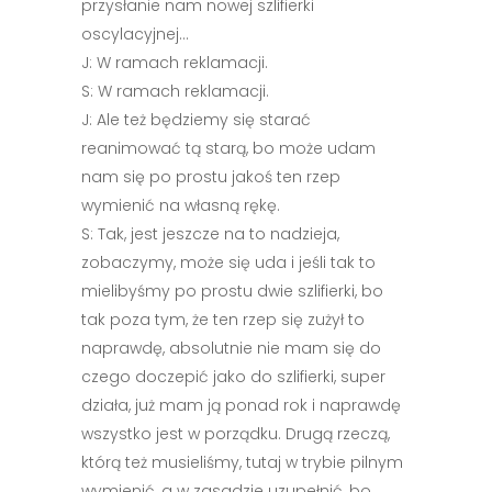
przysłanie nam nowej szlifierki
oscylacyjnej…
J: W ramach reklamacji.
S: W ramach reklamacji.
J: Ale też będziemy się starać
reanimować tą starą, bo może udam
nam się po prostu jakoś ten rzep
wymienić na własną rękę.
S: Tak, jest jeszcze na to nadzieja,
zobaczymy, może się uda i jeśli tak to
mielibyśmy po prostu dwie szlifierki, bo
tak poza tym, że ten rzep się zużył to
naprawdę, absolutnie nie mam się do
czego doczepić jako do szlifierki, super
działa, już mam ją ponad rok i naprawdę
wszystko jest w porządku. Drugą rzeczą,
którą też musieliśmy, tutaj w trybie pilnym
wymienić, a w zasadzie uzupełnić, bo