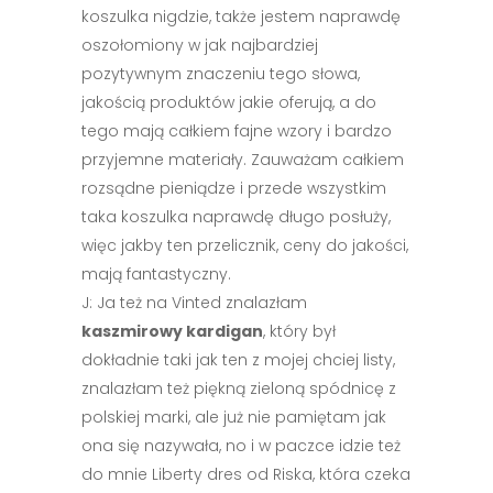
koszulka nigdzie, także jestem naprawdę
oszołomiony w jak najbardziej
pozytywnym znaczeniu tego słowa,
jakością produktów jakie oferują, a do
tego mają całkiem fajne wzory i bardzo
przyjemne materiały. Zauważam całkiem
rozsądne pieniądze i przede wszystkim
taka koszulka naprawdę długo posłuży,
więc jakby ten przelicznik, ceny do jakości,
mają fantastyczny.
J: Ja też na Vinted znalazłam
kaszmirowy kardigan
, który był
dokładnie taki jak ten z mojej chciej listy,
znalazłam też piękną zieloną spódnicę z
polskiej marki, ale już nie pamiętam jak
ona się nazywała, no i w paczce idzie też
do mnie Liberty dres od Riska, która czeka