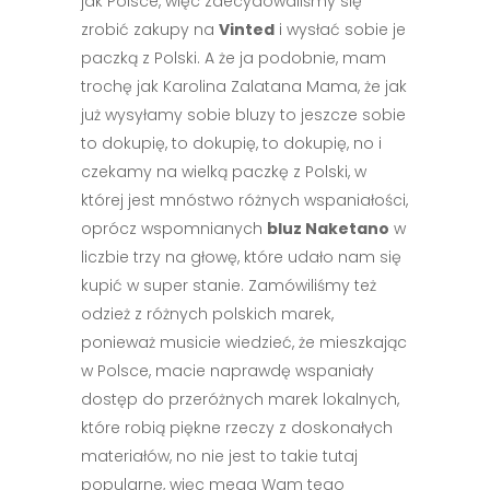
jak Polsce, więc zdecydowaliśmy się
zrobić zakupy na
Vinted
i wysłać sobie je
paczką z Polski. A że ja podobnie, mam
trochę jak Karolina Zalatana Mama, że jak
już wysyłamy sobie bluzy to jeszcze sobie
to dokupię, to dokupię, to dokupię, no i
czekamy na wielką paczkę z Polski, w
której jest mnóstwo różnych wspaniałości,
oprócz wspomnianych
bluz Naketano
w
liczbie trzy na głowę, które udało nam się
kupić w super stanie. Zamówiliśmy też
odzież z różnych polskich marek,
ponieważ musicie wiedzieć, że mieszkając
w Polsce, macie naprawdę wspaniały
dostęp do przeróżnych marek lokalnych,
które robią piękne rzeczy z doskonałych
materiałów, no nie jest to takie tutaj
popularne, więc mega Wam tego