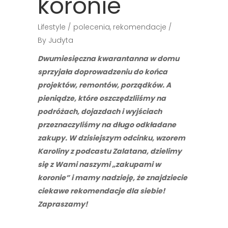
koronie
Lifestyle
polecenia
,
rekomendacje
By
Judyta
Dwumiesięczna kwarantanna w domu
sprzyjała doprowadzeniu do końca
projektów, remontów, porządków. A
pieniądze, które oszczędzliiśmy na
podróżach, dojazdach i wyjściach
przeznaczyliśmy na długo odkładane
zakupy. W dzisiejszym odcinku, wzorem
Karoliny z podcastu Zalatana, dzielimy
się z Wami naszymi „zakupami w
koronie” i mamy nadzieję, że znajdziecie
ciekawe rekomendacje dla siebie!
Zapraszamy!