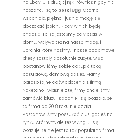
na Ebay-u, z drugiej ręki, również nigdy nie
noszone, i są to
botki Ugg
. Czarne,
wspaniałe, piękne i już nie mogę się
doczekać jesieni, kiedy w nich będę
chodzić. To, że jesteśmy cały czas w
domu, wpływa też na naszą modę, i
ubrania które nosimy, i nasze podomowe
dresy zostały absolutnie zużyte, więc
postanowiliśmy sobie dokupić taką
casulaową, domową odzież. Mamy
bardzo fajne doświadczenia z firmą
Naketano i właśnie z tej firmy chcieliśmy
zamówić bluzy i spodnie i się okazało, że
ta firma od 2018 roku nie działa.
Postanowiliśmy poszukać bluz, gdzieś na
rynku wtórnym, ale też w Anglii, i się
okazuje, że nie jest to tak popularna firma