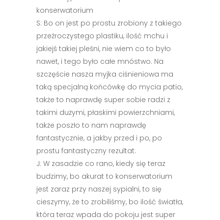
konserwatorium
S: Bo on jest po prostu zrobiony z takiego
przeźroczystego plastiku, ilość mchu i
jakiejś takiej pleśni, nie wiem co to było
nawet, i tego było całe mnóstwo. Na
szczęście nasza myjka ciśnieniowa ma
taką specjalną końcówkę do mycia patio,
także to naprawdę super sobie radzi z
takimi dużymi, płaskimi powierzchniami,
także poszło to nam naprawdę
fantastycznie, a jakby przed i po, po
prostu fantastyczny rezultat.
J: W zasadzie co rano, kiedy się teraz
budzimy, bo akurat to konserwatorium
jest zaraz przy naszej sypialni, to się
cieszymy, że to zrobiliśmy, bo ilość światła,
która teraz wpada do pokoju jest super