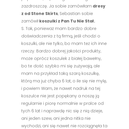
zazdroszczę. Ja sobie zamówiłam
dresy
z od Stone Skirts
, Sebastian sobie
zamówił
koszulki z Pan Tu Nie Stał.
S: Tak, ponieważ mam bardzo dobre
doświadczenia z tą firmą, jeśli chodzi o
koszulki, ale nie tylko, bo mam też ich inne
rzeczy. Bardzo dobrej jakości produkty,
może oprócz koszulek z białej bawełny,
bo te dość szybko mi się zużywają, ale
mam na przykład taką szarą koszulkę,
którą ma już chyba 6 lat, o ile się nie mylę,
i powiem Wam, że nawet nadruk na tej
koszulce nie jest popękany a noszę ją
regularnie i piorę normalnie w pralce od
tych 6 lat i naprawdę nic się z nią dzieje,
ani jeden szew, ani jedna nitka nie
wychodzi, ani się nawet nie rozciągnęła ta