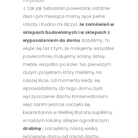
mi poszło
J: Tak jak Sebastian powiedział, ostatnie
dwa i pół miesiąca mamy ręce pełne
roboty i trudno mi zliczyć i
le zamówień w
sklepach budowlanych i w sklepach z
wyposażeniem do domu
złożyliśmy. To
wiąże się też z tym, że malujemy wszystkie
powierzchnie, malujemy ściany, listwy,
meble, wszystko po kolei. Też, pierwszym
dużym projektem, który mieliśmy na
naszej liście, od momentu kiedy się
wprowadziliśmy do tego domu, było
wyczyszczenie dachu konserwatorium,
więc zanim jeszcze zaczęła się
kwarantanna w Wielkiej Brytanii, kupiliśmy
w naszym lokalny sklepie ogrodniczym
drabinę
i zaczęliśmy naszą wielką
renowację domu od mycia dachu