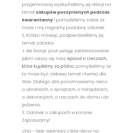
przyjemnością wysłuchaliśmy jej relacji na
temat
zakupów poczynionych podczas
kwarantanny
i pomyśleliśmy sobie, że
może i my nagramy podobny odcinek.
S: Krótko mówiąc, podpierdzieliliśmy jej
temat odcinka.
J: Ale biorąc pod uwagę zainteresowanie
jakim cieszy się nasz
epizod o rzeczach,
które kupiliśmy za późno
, pomyśleliśmy, że
to może być ciekawy temat również dla
Was. Dlatego dziś porozmawiamy nieco
o ubraniach, o sprzętach, o narzędziach,
o dekoracjach, o rzeczach do domu i do
jedzenia.
S: Odcinek o zakupach w koronie.
Zapraszamy!
Ona – lady ogarniacz z listą rzeczy na