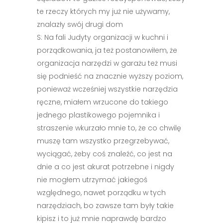
te rzeczy których my już nie używamy,
znalazły swój drugi dom
S: Na fali Judyty organizacji w kuchni i
porządkowania, ja też postanowiłem, że
organizacja narzędzi w garażu też musi
się podnieść na znacznie wyższy poziom,
ponieważ wcześniej wszystkie narzędzia
ręczne, miałem wrzucone do takiego
jednego plastikowego pojemnika i
straszenie wkurzało mnie to, że co chwilę
muszę tam wszystko przegrzebywać,
wyciągać, żeby coś znaleźć, co jest na
dnie a co jest akurat potrzebne i nigdy
nie mogłem utrzymać jakiegoś
względnego, nawet porządku w tych
narzędziach, bo zawsze tam były takie
kipisz i to już mnie naprawdę bardzo