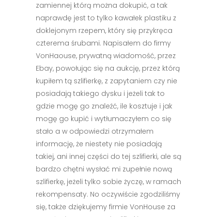
zamiennej którą można dokupić, a tak
naprawdę jest to tylko kawałek plastiku z
doklejonym rzepem, który się przykręca
czterema śrubami. Napisałem do firmy
VonHaouse, prywatną wiadomość, przez
Ebay, powołując się na aukcję, przez którą
kupiłem tą szlifierkę, z zapytaniem czy nie
posiadają takiego dysku i jeżeli tak to
gdzie mogę go znaleźć, ile kosztuje i jak
mogę go kupić i wytłumaczyłem co się
stało a w odpowiedzi otrzymałem
informację, że niestety nie posiadają
takiej, ani innej części do tej szlifierki, ale są
bardzo chętni wysłać mi zupełnie nową
szlifierkę, jeżeli tylko sobie życzę, w ramach
rekompensaty. No oczywiście zgodziliśmy
się, także dziękujemy firmie VonHouse za