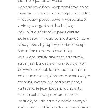
płotu. Jak już tak wszystko
uporządkowaliśmy, wysprzątaliśmy, no to
przyszedł czas na organizację. Ja po kilku
miesiącach postanowiłam wprowadzić
zmianę w organizacji kuchni, więc
dokupiłam sobie takie
podziałki do
półek
, żebym mogła tam ustawiać różne
rzeczy i żeby był lepszy do nich dostęp.
Sebastian mi zamontował taką
wysuwana
szufladkę
, taka naprawdę,
super jest, bardzo się nią ekscytuję. No i
oczywiści też zrobiłam remanent i mam
całe pudło rzeczy, które zamierzam w tym
tygodniu wystawić przed nasz dom, z
karteczką, że jeżeli ktoś ma ochotę, to
można sobie wziąć i zabrać i mam
nadzieję, że uda nam się wśród naszych
sąsiadów to gdzieś rozdysponować, żeby