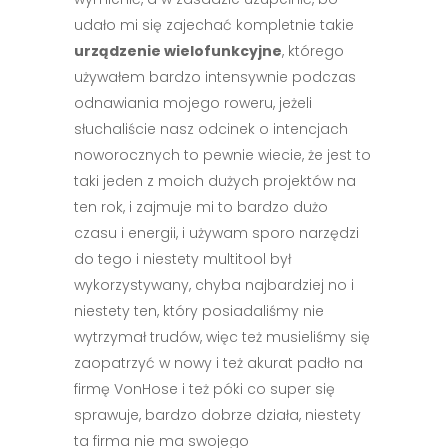
udało mi się zajechać kompletnie takie
urządzenie wielofunkcyjne
, którego
używałem bardzo intensywnie podczas
odnawiania mojego roweru, jeżeli
słuchaliście nasz odcinek o intencjach
noworocznych to pewnie wiecie, że jest to
taki jeden z moich dużych projektów na
ten rok, i zajmuje mi to bardzo dużo
czasu i energii, i używam sporo narzędzi
do tego i niestety multitool był
wykorzystywany, chyba najbardziej no i
niestety ten, który posiadaliśmy nie
wytrzymał trudów, więc też musieliśmy się
zaopatrzyć w nowy i też akurat padło na
firmę VonHose i też póki co super się
sprawuje, bardzo dobrze działa, niestety
ta firma nie ma swojego